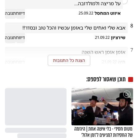
על מריצה ולמולדובה...
איווט המחסל
דיווח
תגובה
25.09.22
8
אבא שלי ואחים שלי באומן עכשיו והכל טוב ובסדר!!
שירציון
דיווח
תגובה
21.09.22
7
אומן אומן ראש השנה
הצגת כל התגובות
חיה
דיווח
תגובה
21.09.22
תוכן שאסור לפספס:
מטוס חסידי - בלי אישה אחת | היוזמה
של החסידות למגיעים ל'זמן אלול'