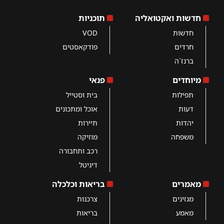
חדשות ואקטואליה
תוכניות
חדשות
VOD
חרדים
פודקאסטים
ברנז´ה
מיוחדים
פנאי
תפילות
בית וסטייל
דעות
אוכל ומתכונים
יהדות
תיירות
משפחה
מוזיקה
רכב ותחבורה
דיגיטל
מאמרים
בריאות וכלכלה
מגזינים
צרכנות
מאמע
בריאות