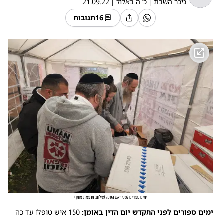
כיכר השבת
|
כ"ה באלול
|
21.09.22
16
תגובות
ימים ספורים לפני ראש השנה
(
צילום: מרפאת אומן
)
ימים ספורים לפני התקדש יום הדין באומן:
150 איש טופלו עד כה