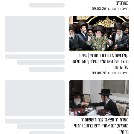
מארה"ב
חיים רוזנבוים
|
09.08.26
קולו נשמע בברכת החודש | שיפור
במצבו של האדמו"ר מויז'ניץ וההחלטה
על הכינוס
חיים רוזנבוים
|
09.08.26
האדמו"ר מצאנז לבחור ששוחרר
מהכלא; "גם אחריי רדפו ברחוב והכוני
במקל"