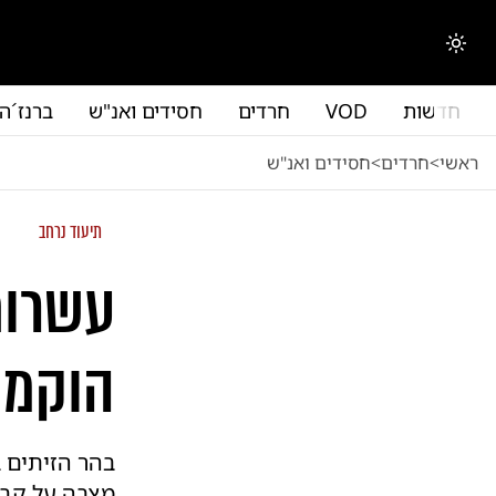
לג לתוכן הראשי
החלפת מצב תצוגה
חדשות
VOD
חרדים
חסידים ואנ"ש
ברנז´ה
ראשי
<
חרדים
<
חסידים ואנ"ש
תיעוד נרחב
עשרות
הוקמה
בהר הזיתים 
מצבה על קבר 