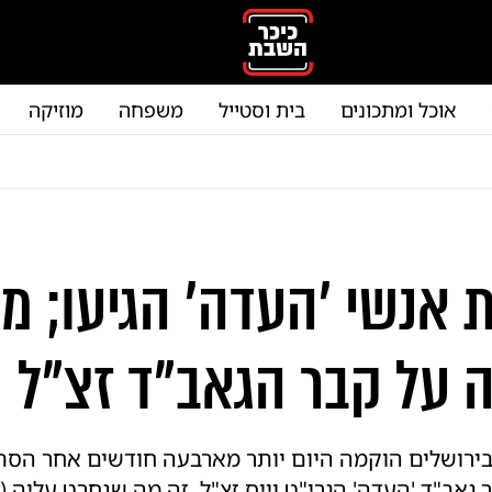
אוכל ומתכונים
בית וסטייל
משפחה
מוזיקה
 אנשי 'העדה' הגיעו; מ
 על קבר הגאב"ד זצ"ל
בירושלים הוקמה היום יותר מארבעה חודשים אחר הסת
גאב"ד 'העדה' הגרי"ט וייס זצ"ל. זה מה שנחרט עליה (