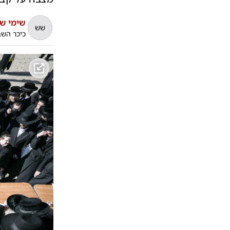
שימי ש
שש
כיכר הש