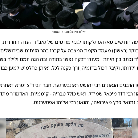
(
צילום: חיים גולדברג, כיכר השבת
)
ה חודשים מאז הסתלקותו לגנזי מרומים של גאב"ד העדה החרדית, הג
בוקר (ראשון) מעמד הקמת המצבה על קברו בהר הזיתים שבירושלים.
 נכתב בין היתר: "מעודו דבקה נפשו בתורה ובה הגה יומם ולילה בשק
ילדותו, וקיבל הכול בדומיה, ורך כקנה לכל, ואיתן כחלמיש למען כבו
רבנים הגאונים רבי יהושע ראזנבערגער, חבר הביד"צ ומרא דאתרא
ן רבי דוד מיכאל שמידל, ראש כולל טבריה - קוממיות, האדמו"ר מתו
 נתנאל פרץ מאירזאהן, והגאון רבי אליהו אפטערגוט.