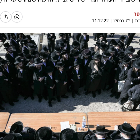
פר
בת
|
י"ז בכסלו
|
11.12.22