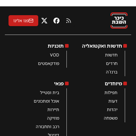
פנו אלינו
RSS
פייסבוק
X
חדשות ואקטואליה
תוכניות
חדשות
VOD
חרדים
פודקאסטים
ברנז´ה
מיוחדים
פנאי
תפילות
בית וסטייל
דעות
אוכל ומתכונים
יהדות
תיירות
משפחה
מוזיקה
רכב ותחבורה
דיגיטל