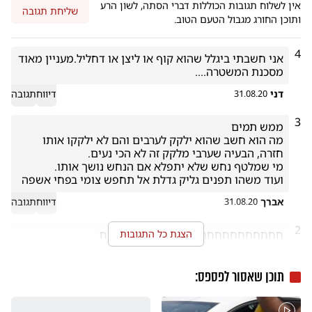
אין לשלוח תגובות הכוללות דברי הסתה, לשון הרע
שליחת תגובה
ותוכן החורג מגבול הטעם הטוב.
4
אני חשבתי ביגלל שהוא קוף או ליצן או דחליל.מעניין מאוד 
מסכנת המשטרה....
דני
דיווח
תגובה
31.08.20
3
מה הוא חשב שהוא ילקק לערבים והם לא ילקקו אותו 
ועוד משהו תפנים גליק גדלת אל תחפש צומי בפחי אשפה 
אברך
דיווח
תגובה
31.08.20
2
הצגת כל התגובות
חחחחחחחחחחחחחחחחחחחחחחחח
בסכגס
דיווח
תגובה
07.09.20
תוכן שאסור לפספס: