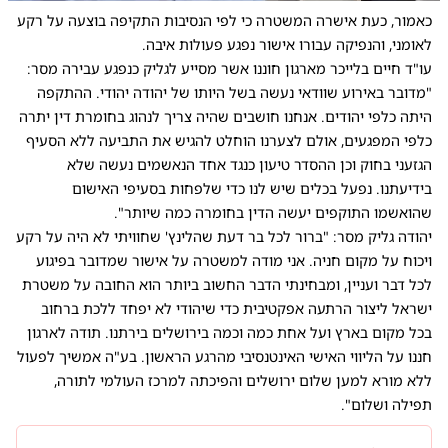
כאמור, כעת אישרה המשטרה כי לפי הנסיבות התקיפה בוצעה על רקע
לאומני, והנפיקה עבורו אישור נפגע פעולות איבה.
עו"ד חיים בלייכר מארגון חוננו אשר מסייע לגליק כנפגע עבירה מסר:
"מדובר באירוע שוודאי נעשה בשל היותו של יהודה יהודי. ההתקפה
היתה כלפי יהודים. אנחנו חושבים שהיה צריך לנהוג בחומרת דין יתרה
כלפי המפגעים, אולם לצערנו הוחלט להגיש את התביעה ללא הסעיף
הגזעני בחוק וכן ההסדר טיעון כנגד אחד הנאשמים נעשה שלא
בידיעתנו. נפעל בכלים שיש לנו כדי שלפחות בסעיפי האישום
שהואשמו התוקפים יעשה הדין בחומרה כמה שיותר".
יהודה גליק מסר: "ברור לכל בר דעת שהלינץ' שחוויתי לא היה על רקע
ויכוח על מקום חניה. אני מודה למשטרה על אישור שמדובר בפיגוע
לכל דבר ועניין, ומבחינתי הדבר החשוב ביותר הוא החובה על משטרת
ישראל ליצור הרתעה אפקטיבית כדי שיהודי לא יפחד ללכת ברחוב
בכל מקום בארץ ועל אחת כמה וכמה בירושלים בירתנו. תודה לארגון
חננו על הליווי האישי האינטנסיבי מהרגע הראשון. בע"ה אמשיך לפעול
ללא מורא למען שלום ירושלים והפיכתה למרכז העולמי לתורה,
תפילה ושלום".