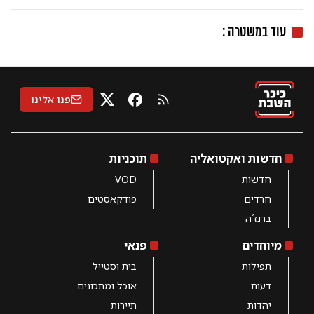
עוד ב
משטרה
:
פנו אלינו
RSS
X
פייסבוק
חדשות ואקטואליה
תוכניות
חדשות
VOD
חרדים
פודקאסטים
ברנז´ה
מיוחדים
פנאי
תפילות
בית וסטייל
דעות
אוכל ומתכונים
יהדות
תיירות