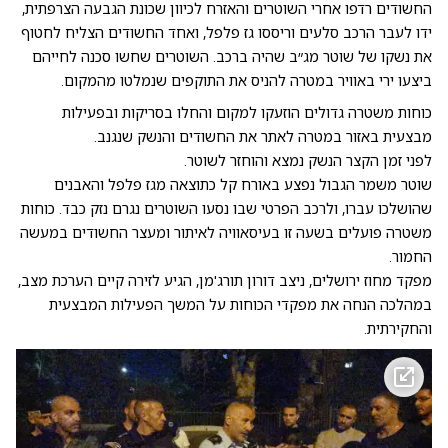
החשודים רדפו אחרי השוטרים והאזרח לכיוון שכונת הגבעה הצרפתית,
ידו לעבר הרכב סלעים וריססו גז פלפל, ואחד החשודים הצליח לחטוף
את נשקו של שוטר מג״ב שהיה ברכב. השוטרים שחשו סכנה לחייהם
ביצעו ירי באוויר במטרה להניס את התוקפים שנמלטו מהמקום.
כוחות משטרה גדולים הוזעקו למקום והחלו בסריקות ובפעילות
מבצעית באזור במטרה לאתר את החשודים והנשק שנגנב.
לפני זמן הקצר הנשק נמצא והוחזר לשוטר.
שוטר משמר הגבול נפצע באורח קל כתוצאה מגז פלפל והאבנים
שהושלכו עברו, ולרכב הפרטי שבו נסעו השוטרים נגרם נזק כבד. כוחות
משטרה פועלים בשעה זו בעיסאוויה לאיתור ומעצר החשודים במעשה
החמור.
מפקד מחוז ירושלים, ניצב דורון תורג'מן, הגיע לזירה קיים הערכת מצב,
במהלכה הנחה את מפקדי הכוחות על המשך הפעילות המבצעית
והחקירתית.