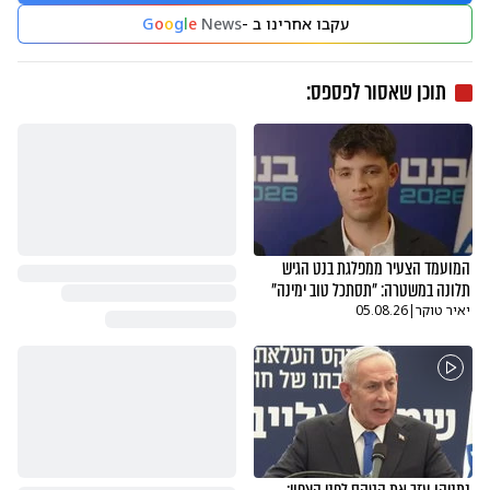
עקבו אחרינו ב -
News
e
l
g
o
o
G
תוכן שאסור לפספס:
המועמד הצעיר ממפלגת בנט הגיש
תלונה במשטרה: "תסתכל טוב ימינה"
יאיר טוקר
|
05.08.26