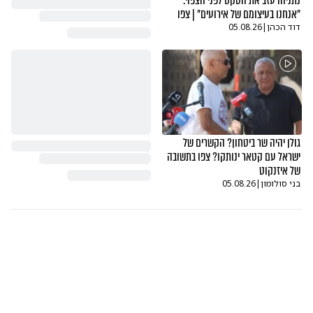
נתניהו עזב את הטקס לפני הצפוי:
"אנחנו בעיצומם של אירועים" | צפו
דוד הכהן
|
05.08.26
גולן יהיה שר ביטחון? הקשרים של
ישראל עם קטאר ינותקו? צפו בתשובה
של איזנקוט
בני סולומון
|
05.08.26