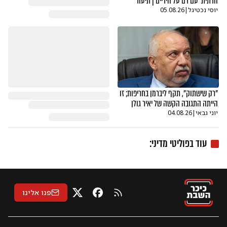
הדתית' עם דם על הידיים | תיעוד
יוסי נכטיגל
|
05.08.26
"רק שישתוק", תקף ליברמן בחריפות; זו
הייתה התגובה הקשה של יאיר גולן
יוני גבאי
|
04.08.26
עוד ב
פוליטי מדיני
:
פנו אלינו
RSS
X
פייסבוק