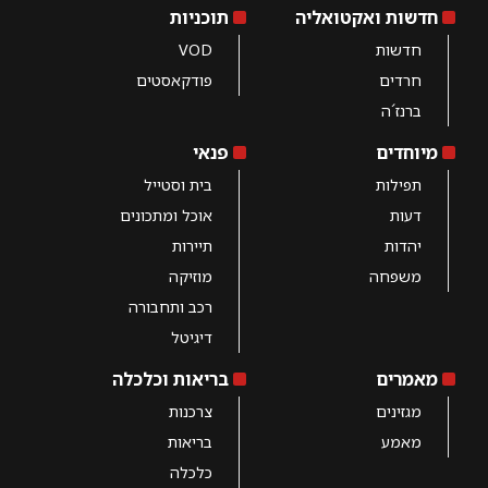
חדשות ואקטואליה
תוכניות
חדשות
VOD
חרדים
פודקאסטים
ברנז´ה
מיוחדים
פנאי
תפילות
בית וסטייל
דעות
אוכל ומתכונים
יהדות
תיירות
משפחה
מוזיקה
רכב ותחבורה
דיגיטל
מאמרים
בריאות וכלכלה
מגזינים
צרכנות
מאמע
בריאות
כלכלה