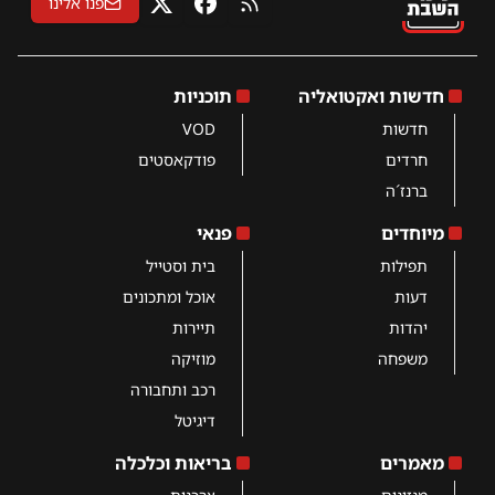
פנו אלינו
RSS
פייסבוק
X
חדשות ואקטואליה
תוכניות
חדשות
VOD
חרדים
פודקאסטים
ברנז´ה
מיוחדים
פנאי
תפילות
בית וסטייל
דעות
אוכל ומתכונים
יהדות
תיירות
משפחה
מוזיקה
רכב ותחבורה
דיגיטל
מאמרים
בריאות וכלכלה