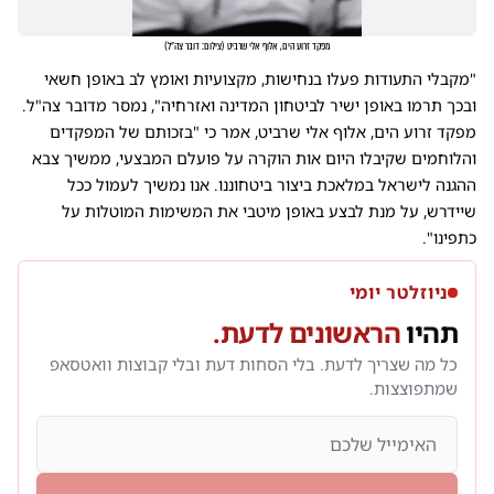
מפקד זרוע הים, אלוף אלי שרביט
(
צילום: דובר צה"ל
)
"מקבלי התעודות פעלו בנחישות, מקצועיות ואומץ לב באופן חשאי
ובכך תרמו באופן ישיר לביטחון המדינה ואזרחיה", נמסר מדובר צה"ל.
מפקד זרוע הים, אלוף אלי שרביט, אמר כי "בזכותם של המפקדים
והלוחמים שקיבלו היום אות הוקרה על פועלם המבצעי, ממשיך צבא
ההגנה לישראל במלאכת ביצור ביטחוננו. אנו נמשיך לעמול ככל
שיידרש, על מנת לבצע באופן מיטבי את המשימות המוטלות על
כתפינו".
ניוזלטר יומי
תהיו
הראשונים לדעת.
כל מה שצריך לדעת. בלי הסחות דעת ובלי קבוצות וואטסאפ
שמתפוצצות.