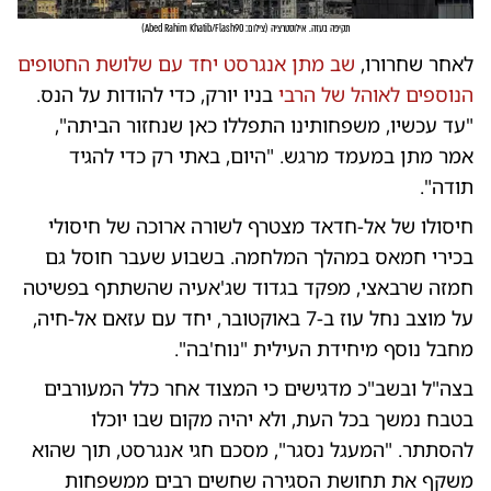
תקיפה בעזה. אילוסטרציה
(
צילום: Abed Rahim Khatib/Flash90
)
לאחר שחרורו,
שב מתן אנגרסט יחד עם שלושת החטופים
הנוספים לאוהל של הרבי
בניו יורק, כדי להודות על הנס.
"עד עכשיו, משפחותינו התפללו כאן שנחזור הביתה",
אמר מתן במעמד מרגש. "היום, באתי רק כדי להגיד
תודה".
חיסולו של אל-חדאד מצטרף לשורה ארוכה של חיסולי
בכירי חמאס במהלך המלחמה. בשבוע שעבר חוסל גם
חמזה שרבאצי, מפקד בגדוד שג'אעיה שהשתתף בפשיטה
על מוצב נחל עוז ב-7 באוקטובר, יחד עם עזאם אל-חיה,
מחבל נוסף מיחידת העילית "נוח'בה".
בצה"ל ובשב"כ מדגישים כי המצוד אחר כלל המעורבים
בטבח נמשך בכל העת, ולא יהיה מקום שבו יוכלו
להסתתר. "המעגל נסגר", מסכם חגי אנגרסט, תוך שהוא
משקף את תחושת הסגירה שחשים רבים ממשפחות