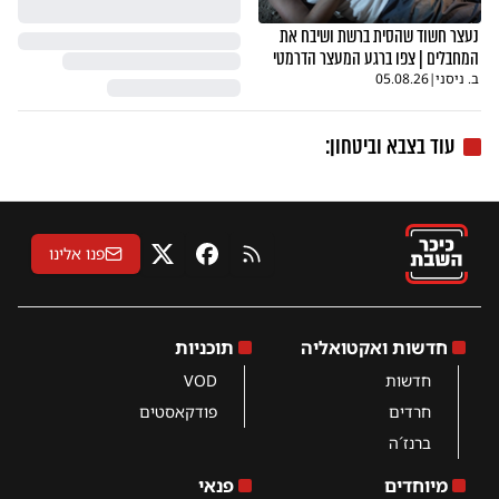
נעצר חשוד שהסית ברשת ושיבח את
המחבלים | צפו ברגע המעצר הדרמטי
ב. ניסני
|
05.08.26
עוד בצבא וביטחון:
פנו אלינו
RSS
פייסבוק
X
חדשות ואקטואליה
תוכניות
חדשות
VOD
חרדים
פודקאסטים
ברנז´ה
מיוחדים
פנאי