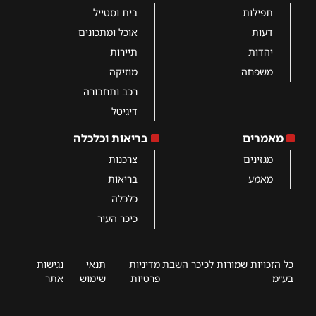
תפילות
בית וסטייל
דעות
אוכל ומתכונים
יהדות
תיירות
משפחה
מוזיקה
רכב ותחבורה
דיגיטל
מאמרים
בריאות וכלכלה
מגזינים
צרכנות
מאמע
בריאות
כלכלה
כיכר העיר
כל הזכויות שמורות לכיכר השבת
מדיניות
תנאי
נגישות
בע״מ
פרטיות
שימוש
אתר