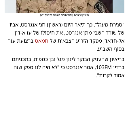
עז א דין אל חדאד
(
צילום: רשתות חברתיות לפי סעיף 27א
)
"סגירת מעגל". כך תיאר היום (ראשון) חגי אנגרסט, אביו
של שורד השבי מתן אנגרסט, את חיסולו של עז א-דין
אל-חדאד, מפקד הזרוע הצבאית של
חמאס
ברצועת עזה
בסוף השבוע.
בריאיון שהעניק הבוקר לינון מגל ובן כספית, בתכניתם
ברדיו 103FM, אמר אנגרסט כי "לא היה לנו ספק שזה
אמור לקרות".