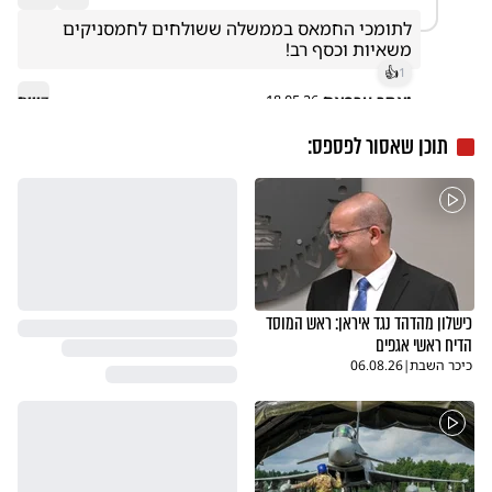
לתומכי החמאס בממשלה ששולחים לחמסניקים 
משאיות וכסף רב!
👍
1
יאסר ערפאת
דיווח
18.05.26
תוכן שאסור לפספס:
כישלון מהדהד נגד איראן: ראש המוסד
הדיח ראשי אגפים
כיכר השבת
|
06.08.26