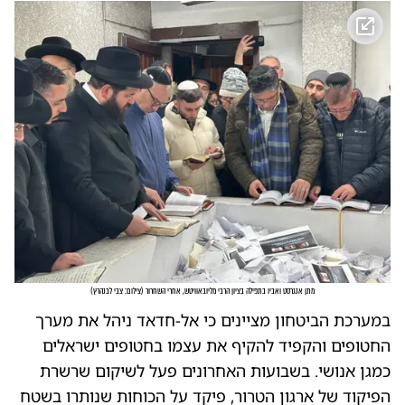
מתן אנגרסט ואביו בתפילה בציון הרבי מליובאוויטש, אחרי השחרור
(
צילום: צבי לבנהרץ
)
במערכת הביטחון מציינים כי אל-חדאד ניהל את מערך
החטופים והקפיד להקיף את עצמו בחטופים ישראלים
כמגן אנושי. בשבועות האחרונים פעל לשיקום שרשרת
הפיקוד של ארגון הטרור, פיקד על הכוחות שנותרו בשטח