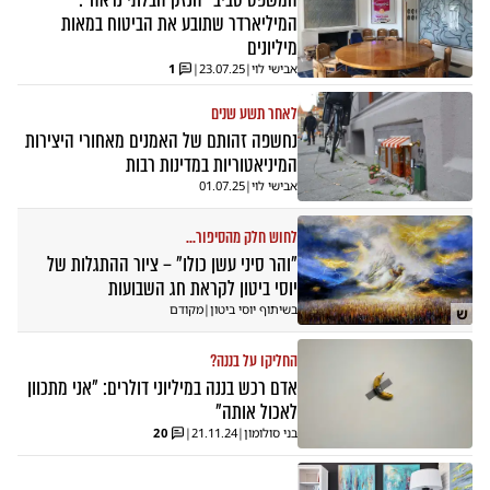
המיליארדר שתובע את הביטוח במאות
מיליונים
אבישי לוי
|
23.07.25
|
1
לאחר תשע שנים
נחשפה זהותם של האמנים מאחורי היצירות
המיניאטוריות במדינות רבות
אבישי לוי
|
01.07.25
לחוש חלק מהסיפור...
"והר סיני עשן כולו" – ציור ההתגלות של
יוסי ביטון לקראת חג השבועות
בשיתוף יוסי ביטון
|
מקודם
ש
החליקו על בננה?
אדם רכש בננה במיליוני דולרים: "אני מתכוון
לאכול אותה"
בני סולומון
|
21.11.24
|
20