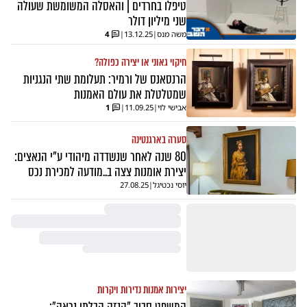
טיפלו בחרדים | והאסלה המשומשת שעולה
שני מיליון דולר
משה מנס
|
13.12.25
|
4
חיקוי גאוני או יצירה כפולה?
הרנסאנס של ורמיר: תעלומת שתי הנגניות
שמטלטלת את עולם האמנות
אבישי לוי
|
11.09.25
|
1
סערה בארגנטינה
80 שנה לאחר שנשדדה מיהודי ע"י הנאצים:
יצירת אומנות צצה ב..מודעה למכירת נכס
יוסי נכטיגל
|
27.08.25
יצירות אמנות נדירות ויקרות
המשפט סביב "הנזק הבלתי נראה":