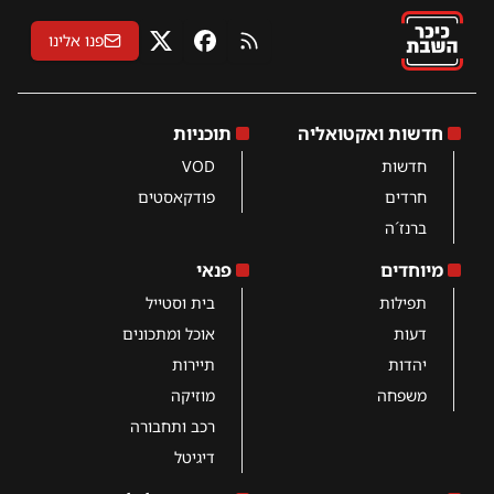
פנו אלינו
RSS
פייסבוק
X
חדשות ואקטואליה
תוכניות
חדשות
VOD
חרדים
פודקאסטים
ברנז´ה
מיוחדים
פנאי
תפילות
בית וסטייל
דעות
אוכל ומתכונים
יהדות
תיירות
משפחה
מוזיקה
רכב ותחבורה
דיגיטל