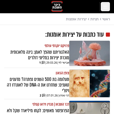
לג לתוכן הראשי
תפריט
ראשי
תגיות
יצירות אומנות
עוד כתבות על
יצירות אומנות
:
פרויקט יוקרתי עולמי
האלגוריתם שהפך לאמן: בינה מלאכותית
מוכרת יצירות במליוני דולרים
אבישי לוי
|
29.03.26
|
1
צופן הגאון
תעלומה בת 500 השנים נפתרה? מדענים
טוענים: שחזרנו את ה-DNA של לאונרדו דה
וינצ'י
דני שפיץ
|
07.01.26
|
2
דבר השבוע | מגזין וידאו קטלני
הפרופסור מאשים: לקחו מיליארד שקל ולא