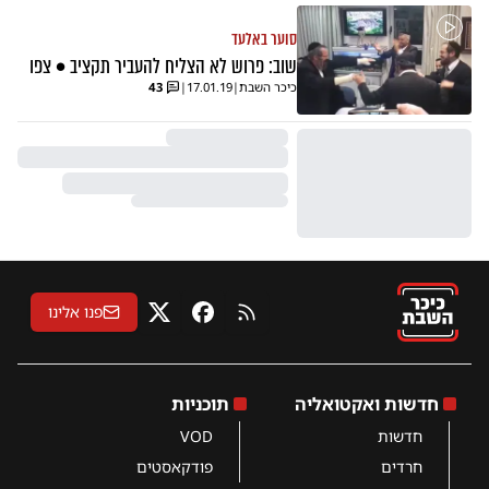
סוער באלעד
שוב: פרוש לא הצליח להעביר תקציב • צפו
כיכר השבת
|
17.01.19
|
43
פנו אלינו
RSS
פייסבוק
X
חדשות ואקטואליה
תוכניות
חדשות
VOD
חרדים
פודקאסטים