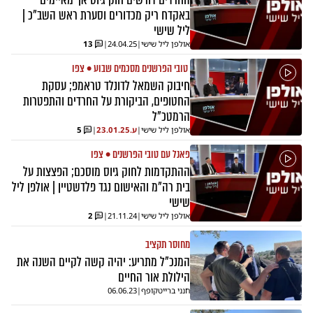
באקדח ריק מכדורים וסערת ראש השב"כ |
ליל שישי
אולפן ליל שישי
|
24.04.25
|
13
טובי הפרשנים מסכמים שבוע • צפו
חיבוק השמאל לדונלד טראמפ; עסקת
החטופים, הביקורת על החרדים והתפטרות
הרמטכ"ל
אולפן ליל שישי
|
ע.
23.01.25
|
5
פאנל עם טובי הפרשנים • צפו
ההתקדמות לחוק גיוס מוסכם; הפצצות על
בית רה"מ והאישום נגד פלדשטיין | אולפן ליל
שישי
אולפן ליל שישי
|
21.11.24
|
2
מחוסר תקציב
המנכ"ל מתריע: יהיה קשה לקיים השנה את
הילולת אור החיים
חנני ברייטקופף
|
06.06.23