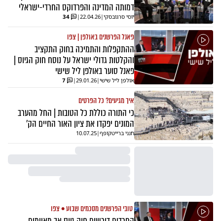
דמותה המדינה והפרדוקס החרדי-ישראלי
יוסי סרגובסקי
|
22.04.26
|
34
פאנל הפרשנים באולפן | צפו
ההתקפלות והתמיכה בחוק התקציב
והקלטות גדולי ישראל על נוסח חוק הגיוס |
פאנל סוער באולפן ליל שישי
אולפן ליל שישי
|
29.01.26
|
7
איך מגיעים? כל הפרטים
כי התורה כוללת כל הטובות | החל מהערב
המונים יפקדו את ציון האור החיים הק'
חנני ברייטקופף
|
10.07.25
טובי הפרשנים מסכמים שבוע • צפו
החרדים דורשים חוק גיוס אך מאיימים