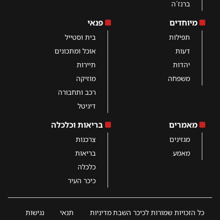
ברנז´ה
מיוחדים
פנאי
תפילות
בית וסטייל
דעות
אוכל ומתכונים
יהדות
תיירות
משפחה
מוזיקה
רכב ותחבורה
דיגיטל
מאמרים
בריאות וכלכלה
מגזינים
צרכנות
מאמע
בריאות
כלכלה
כיכר העיר
כל הזכויות שמורות לכיכר השבת
מדיניות
תנאי
נגישות