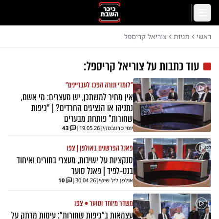
לג לתוכן הראשי
תפריט
ראשי
תגיות
צוריאל קריספל
עוד כתבות על
צוריאל קריספל
:
"לומדי תורה הפכו לעבריינים"
אין מחיר למשתכן, יש מעצרים: מי אשם,
נתניהו או הנציגים החרדים? | "כיפות
שחורות" פותחת מבערים
יוסי סרגובסקי
|
19.05.26
|
43
פאנל הפרשנים באולפן | צפו
סנקציות על ישיבות, מעצרי בחורים ואיחוד
בנט-לפיד | פאנל סוער
אולפן ליל שישי
|
30.04.26
|
10
משדר מיוחד וסוער • צפו
עצמאות ב"כיפות שחורות": עימות מרתק על