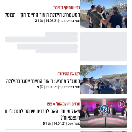
כפי שנחשף ב'כיכר'
המשטרה: הילולת ה'אור החיים' הק' - תבוטל
חנני ברייטקופף
|
14.06.21
|
21
לקראת ההילולה
המנכ"ל מתריע: ה'אור החיים' ייסגר בהילולה
חנני ברייטקופף
|
31.05.21
|
9
חרדים ו'עצמאות' • צפו
פאנל מיוחד: האם לחרדים יש מה לחגוג ב'יום
העצמאות'?
משה מנס
|
14.04.21
|
51