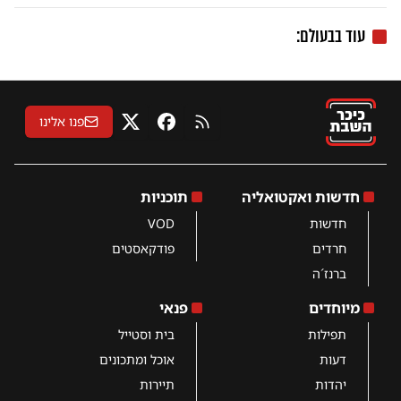
עוד בבעולם:
פנו אלינו
RSS
פייסבוק
X
חדשות ואקטואליה
תוכניות
חדשות
VOD
חרדים
פודקאסטים
ברנז´ה
מיוחדים
פנאי
תפילות
בית וסטייל
דעות
אוכל ומתכונים
יהדות
תיירות