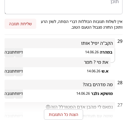
אין לשלוח תגובות הכוללות דברי הסתה, לשון הרע
שליחת תגובה
ותוכן החורג מגבול הטעם הטוב.
29
הקב"ה יפיל אותו 
במהרה
דיווח
תגובה
14.06.26
את מי ? חמר
א.ש
דיווח
תגובה
14.06.26
28
מה מדהים בזה? 
מושקא גלבר
דיווח
תגובה
14.06.26
27
נמאס לי מהבן אדם המטורלל הזה😠
הצגת כל התגובות
שוטה עם תעודות
דיווח
תגובה
14.06.26