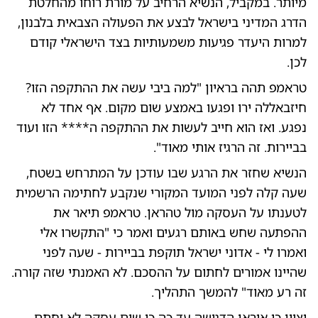
מיותר. במקביל, הנשיא הרחיב על מורת רוחו מהחלטת
הדרג המדיני בישראל לבצע את הפעולה הצבאית בלבנון,
למרות היעדר פגיעות משמעותיות בצד הישראלי קודם
לכן.
​טראמפ תהה בראיון "למה ביבי עשה את ההתקפה הזו?
חיזבאללה ירו ופגעו באמצע שום מקום. אף אחד לא
נפגע. ואז הוא חייב לעשות את ההתקפה ה**** הזו ועוד
בביירות. זה הרגיז אותי מאוד".
הנשיא שחזר את הרגע שבו עודכן על המתרחש בשטח,
שעה קלה לפני המועד המקורי שנקבע לחתימה הרשמית
לטענתו על העסקה מול טהראן. טראמפ תיאר את
ההפתעה שחש באותם רגעים ואמר כי "התקשרו אלי
ואמרו לי - אדוני ישראל תוקפת בביירות - שעה לפני
שהיינו אמורים לחתום על ההסכם. לא האמנתי שזה קורה.
זה רע מאוד" להמשך התהליך.
יצוין כי איראן הדגישה עד כה כי שום עסקה לא יחתם