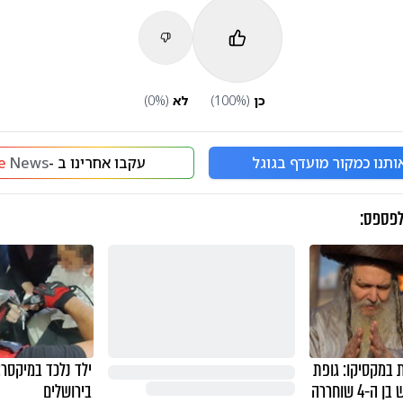
כן
(
%)
100
לא
(
%)
0
ותנו כמקור מועדף בגוגל
עקבו אחרינו ב -
News
e
לפספס:
 במקסיקו: גופת
ילד נלכד במיקסר:
נכדו של הרב הרוש בן ה-4 שוחררה
בירושלים