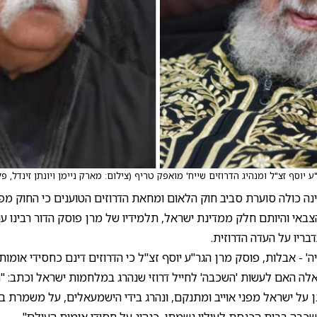
ע יוסף זצ"ל ומנהיג הדרוזים שייח' מואפק טריף
(
צילום: מארק ניימן ויונתן זינדל, פלא
נה כולה סוערת סביב חוק הלאום ומחאת הדרוזים הטוענים כי החוק מפ
באי והיותם חלק ממדינת ישראל, תלמידיו של מרן פוסק הדור רבינו עו
בריו על העדה הדרוזית.
ה' - אבלות, פוסק מרן הגר"ע יוסף זצ"ל כי הדרוזים דינם כחסידי אומות
ה האם לעשות 'השכבה' לחייל דרוזי שנהרג במלחמות ישראל וכתב: "חי
על ישראל מפני אוייב ומתנקם, ונהרג בידי הישמעאלים, על משמרת ב
השכבה בבית הכנסת לעילוי נשמתו, כנהוג על חסידי אומות העולם".