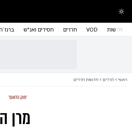
החלפת מצב תצוגה
חדשות
VOD
חרדים
חסידים ואנ"ש
ברנז´ה
ראשי
חרדים
חדשות חרדים
'חוק הלאום'
מרן הג