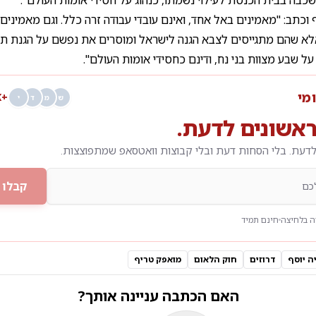
 וכתב: "מאמינים באל אחד, ואינם עובדי עבודה זרה כלל. וגם מאמיני
אלא שהם מתגייסים לצבא הגנה לישראל ומוסרים את נפשם על הגנת תו
על שבע מצוות בני נח, ודינם כחסידי אומות העולם".
ומי
+68K
ש
מ
ד
י
אשונים לדעת.
דעת. בלי הסחות דעת ובלי קבוצות וואטסאפ שמתפוצצות.
קבלו 
 בלחיצה
חינם תמיד
ה יוסף
דרוזים
חוק הלאום
מואפק טריף
האם הכתבה עניינה אותך?