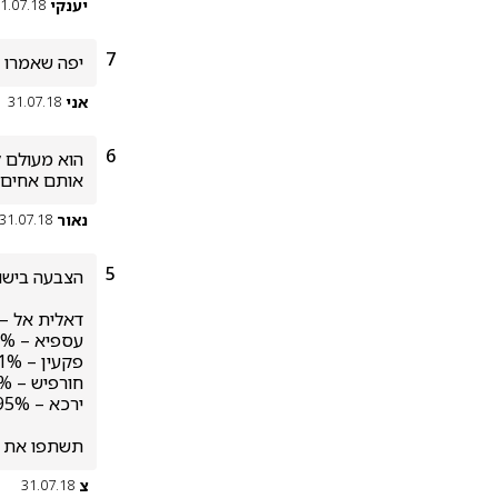
יענקי
1.07.18
7
יפה שאמרו א
אני
31.07.18
6
אותם אחים 

נאור
31.07.18
5
תשתפו את ה
צ
31.07.18