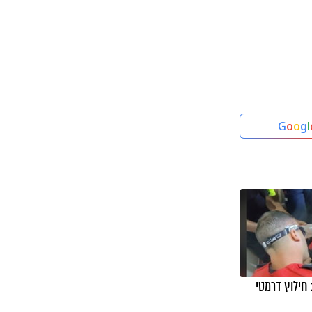
G
o
o
g
l
 חילוץ דרמטי