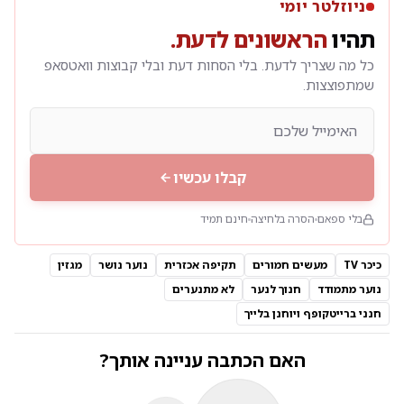
ניוזלטר יומי
תהיו
הראשונים לדעת.
כל מה שצריך לדעת. בלי הסחות דעת ובלי קבוצות וואטסאפ
שמתפוצצות.
קבלו עכשיו
בלי ספאם
הסרה בלחיצה
חינם תמיד
כיכר TV
מעשים חמורים
תקיפה אכזרית
נוער נושר
מגזין
נוער מתמודד
חנוך לנער
לא מתנערים
חנני ברייטקופף ויוחנן בלייך
האם הכתבה עניינה אותך?