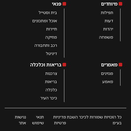
מיוחדים
פנאי
תפילות
בית וסטייל
דעות
אוכל ומתכונים
יהדות
תיירות
משפחה
מוזיקה
רכב ותחבורה
דיגיטל
מאמרים
בריאות וכלכלה
מגזינים
צרכנות
מאמע
בריאות
כלכלה
כיכר העיר
כל הזכויות שמורות לכיכר השבת
מדיניות
תנאי
נגישות
בע״מ
פרטיות
שימוש
אתר