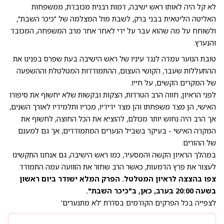
לא קל היה לאותו ראש ישיבה, דמות רבנית מכובדת, ממשפחות
האליטה הליטאית בבני ברק, לשבת מול המצלמה של "כיכר השבת",
ולשוחח על מה שהוא עבר על ידי לאחר אחר מרב המשפחה, המכובד
והנערץ.
טובת הנוער עמדה לנגד עיניו של ראש הישיבה בעת שפרס בפנינו את
ההתעללות שעבר, הקושי העצום, ההתמודדות המטלטלת וההשפעה
של המקרים הקשים, על חייו.
לפני הראיון, חווה הרב הטרדות, הצקות ובקשות שלא יחשוף את סיפורו
האישי, הן מצד משפחתו והן מצד ידידיו, מכריו ותלמידיו לאורך השנים,
אך הרב היה נחוש יותר מכולם, להוציא את הכל החוצה, לחשוף את
המקרה האישי - בעיקר בשביל הנערים המתמודדים, אך גם למענם
של ההורים.
במהלך הראיון הקשה והמסעיר, כמו ראש הישיבה, גם אנחנו התקשינו
לעצור את פרץ הדמעות, כאשר הרב שחזר את הזוועה עמה התמודד.
צפו בהצצה לראיון המטלטל. הפרק המלא ישודר ביום ראשון
בשעה 20:00 בערב, כאן, ב"כיכר השבת".
לצפייה בכל הפרקים הקודמים בסדרת 'לא מתנערים'