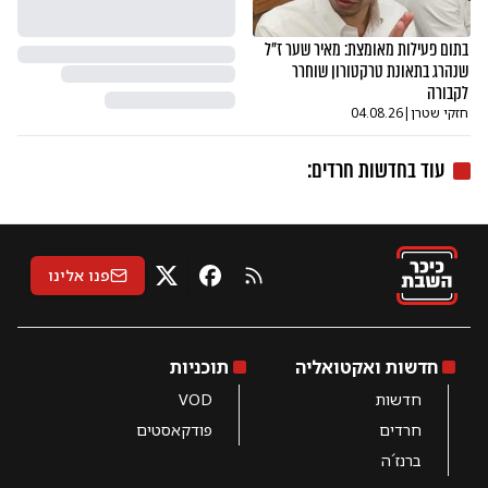
בתום פעילות מאומצת: מאיר שער ז"ל
שנהרג בתאונת טרקטורון שוחרר
לקבורה
חזקי שטרן
|
04.08.26
עוד ב
חדשות חרדים
:
פנו אלינו
RSS
X
פייסבוק
חדשות ואקטואליה
תוכניות
חדשות
VOD
חרדים
פודקאסטים
ברנז´ה