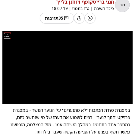
חנני ברייטקופף ויוחנן בלייך
חב
כיכר השבת
|
ט"ו בתמוז
|
18.07.19
35
תגובות
0:00
/
0:54
10
10
במסגרת
סדרת הכתבות "לא מתנערים"
על הנוער הנושר - במסגרת
פרויקט 'חנוך לנער' - רצינו לשמוע את דעתו של מי שנחשב כיום,
כמספר אחד בתחומו. במהלך השיחה עמו - מול המצלמה, הופתענו
כאשר חשף בפנינו על הפגיעה הקשה שעבר בילדותו.