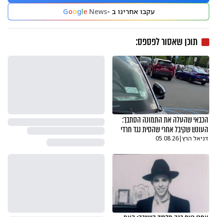
עקבו אחרינו ב -
News
e
l
g
o
o
G
תוכן שאסור לפספס:
הכבאי שהעלה את התמונה הסתבך:
העונש שקיבל אחרי שהסית נגד חרדי
דניאל הרץ
|
05.08.26