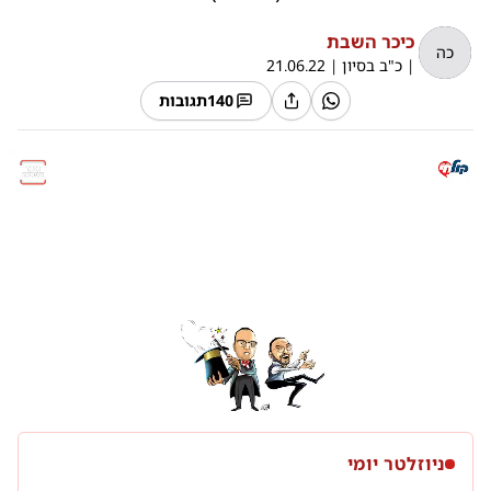
כיכר השבת
כה
|
כ"ב בסיון
|
21.06.22
140
תגובות
0:00
/
4:21
10
10
ניוזלטר יומי