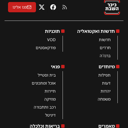
פנו אלינו
RSS
פייסבוק
X
חדשות ואקטואליה
תוכניות
חדשות
VOD
חרדים
פודקאסטים
ברנז´ה
מיוחדים
פנאי
תפילות
בית וסטייל
דעות
אוכל ומתכונים
יהדות
תיירות
משפחה
מוזיקה
רכב ותחבורה
דיגיטל
מאמרים
בריאות וכלכלה