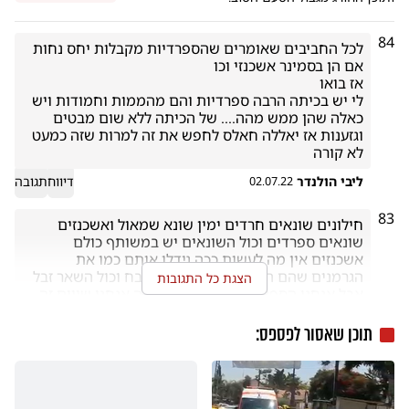
84
לכל החביבים שאומרים שהספרדיות מקבלות יחס נחות 
לי יש בכיתה הרבה ספרדיות והם מהממות וחמודות ויש 
כאלה שהן ממש מהה.... של הכיתה ללא שום מבטים 
וגזענות אז יאללה חאלס לחפש את זה למרות שזה כמעט 
לא קורה 
ליבי הולנדר
דיווח
תגובה
02.07.22
83
חילונים שונאים חרדים ימין שונא שמאול ואשכנזים 
שונאים ספרדים וכול השונאים יש במשותף כולם 
אשכנזים אין מה לעשות ככה גידלו אותם כמו את 
הגרמנים שהם הגזע הטוב הגזע המשובח וכול השאר זבל 
הצגת כל התגובות
אבל אנחנו הספרדים צריכים לדעת מה אנחנו שווים זה 
לא אמור להפריע כי לנו יש מה שאין להם (כמעט הכול 
חוץ מגאווה להם יש המון )

תוכן שאסור לפספס:
שייח מיותר לגמרי
דיווח
תגובה
29.06.22
דברי יושר דברי אמת