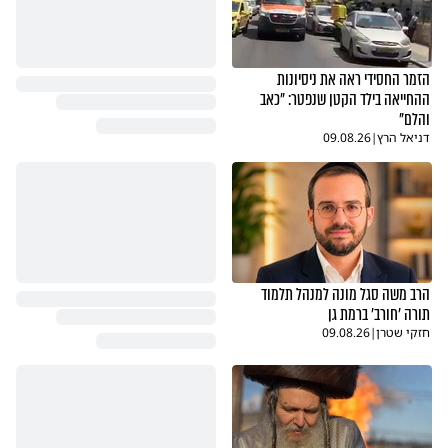
שלמה
דיווח
תגובה
01.07.22
82
תימצא מקום חם אצלנו הספרדים 
הזמר החסידי ראה את ניסיונות
בחורה אשכנזיה שפרקה עול וניזרקה על
דיווח
תגובה
28.06.22
ההחייאה בילד הקטן שנפטר: "כאב
ידי
והלם"
דניאל הרץ
|
09.08.26
הרב משה סגל מונה למנהל תלמוד
תורה 'חורב' ברמת גן
חזקי שטרן
|
09.08.26