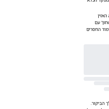
 מפקד הכלא
האזין
ון' עם
מוד החסרים
ך הביקור.