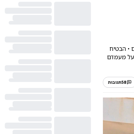
ת הכלואים • הבטיח
 על מעמדם
58
תגובות