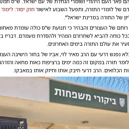
הם פאר העם היהודי ושומרי הגחלת של עם ישראל. ש"ס תמשי
ם של לומדי התורה, ותפעל השבוע לאישור
חוק יסוד: לימוד 
ון של התורה במדינת ישראל".
רוחם של העצורים והבהיר כי תנועת ש"ס כולה עומדת מאחור
כל כוחה להביא לשחרורם המהיר ולהסדרת מעמדם. דבריו ב
יר את עולם התורה בימים האחרונים.
א נפגש דרעי עם הרב מאיר לוי, אביו של בחור הישיבה העצור 
ולומד תורה במקום זה כמה ימים ברציפות כאות מחאה והזדהו
ות הכלואים. הרב דרעי חיבק אותו וחיזק אותו במאבקו.