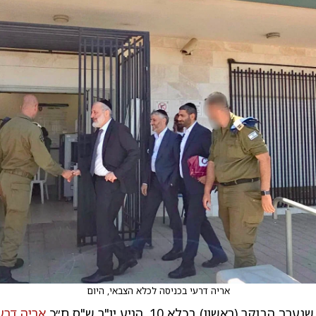
אריה דרעי בכניסה לכלא הצבאי, היום
בוקר (ראשון) בכלא 10, הגיע יו"ר ש"ס ח״כ
אריה דרע