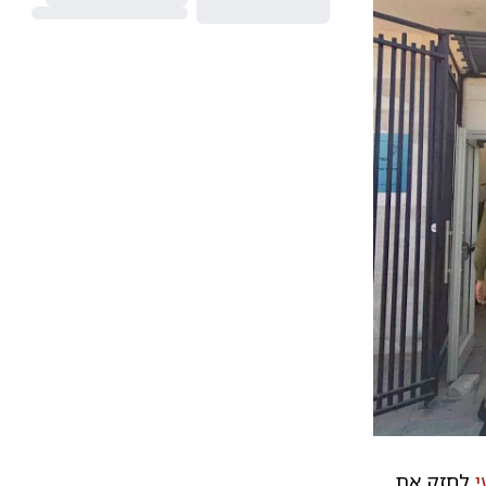
י
לחזק את