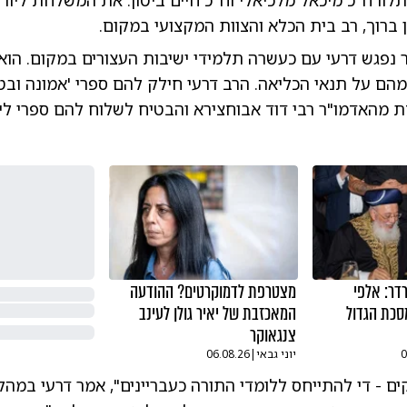
תלוו ח"כ מיכאל מלכיאלי וח"כ חיים ביטון. את המשלחת ליוו
ן ברוך, רב בית הכלא והצוות המקצועי במקום.
נפגש דרעי עם כעשרה תלמידי ישיבות העצורים במקום. הוא 
ם על תנאי הכליאה. הרב דרעי חילק להם ספרי 'אמונה ובטח
 מהאדמו"ר רבי דוד אבוחצירא והבטיח לשלוח להם ספרי לי
דר: אלפי
מצטרפת לדמוקרטים? ההודעה
סכת הגדול
המאכזבת של יאיר גולן לעינב
צנגאוקר
0
יוני גבאי
|
06.08.26
קים - די להתייחס ללומדי התורה כעבריינים", אמר דרעי במהל