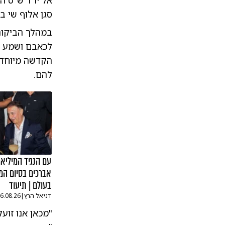
אל יו"ר ש"ס ה
סגן אלוף שי ב
במהלך הביקור 
לכאבם ושמע מה
הקדשה מיוחדת
להם.
עם הנגיד המיליאר
אברכים בסיום המ
בעולם | תיעוד
דניאל הרץ
|
6.08.26
"מכאן אנו זוע