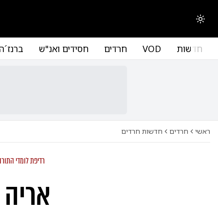
החלפת מצב תצוגה
חדשות
VOD
חרדים
חסידים ואנ"ש
ברנז´ה
ראשי
חרדים
חדשות חרדים
רדיפת לומדי התורה
אריה ד