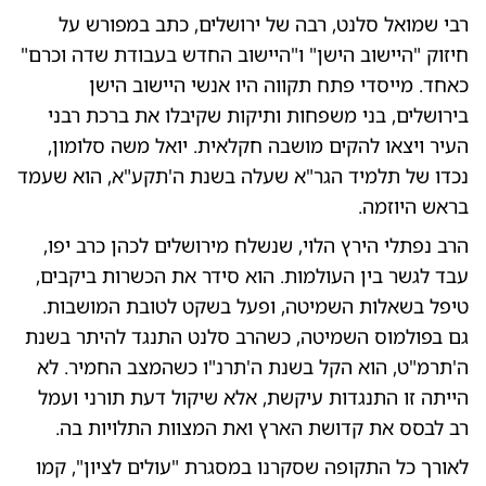
רבי שמואל סלנט, רבה של ירושלים, כתב במפורש על
חיזוק "היישוב הישן" ו"היישוב החדש בעבודת שדה וכרם"
כאחד. מייסדי פתח תקווה היו אנשי היישוב הישן
בירושלים, בני משפחות ותיקות שקיבלו את ברכת רבני
העיר ויצאו להקים מושבה חקלאית. יואל משה סלומון,
נכדו של תלמיד הגר"א שעלה בשנת ה'תקע"א, הוא שעמד
בראש היוזמה.
הרב נפתלי הירץ הלוי, שנשלח מירושלים לכהן כרב יפו,
עבד לגשר בין העולמות. הוא סידר את הכשרות ביקבים,
טיפל בשאלות השמיטה, ופעל בשקט לטובת המושבות.
גם בפולמוס השמיטה, כשהרב סלנט התנגד להיתר בשנת
ה'תרמ"ט, הוא הקל בשנת ה'תרנ"ו כשהמצב החמיר. לא
הייתה זו התנגדות עיקשת, אלא שיקול דעת תורני ועמל
רב לבסס את קדושת הארץ ואת המצוות התלויות בה.
לאורך כל התקופה שסקרנו במסגרת "עולים לציון", קמו