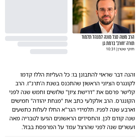
הרב משה סגל מונה למנהל תלמוד
תורה 'חורב' ברמת גן
חזקי שטרן
|
10:31
והנה דבר שראוי להתבונן בו: כל העליות הללו קדמו
לקונגרס הציוני הראשון שהתכנס בשנת ה'תרנ"ז. הרב
קלישר פרסם את "דרישת ציון" שלושים וחמש שנה לפני
הקונגרס. הרב אלקלעי כתב את "מנחת יהודה" חמישים
וארבע שנה לפניו. תלמידי הגר"א החלו לעלות כתשעים
שנה קודם לכן. והחסידים הראשונים הגיעו לטבריה מאה
ועשרים שנה לפני שהרצל עמד על המרפסת בבזל.