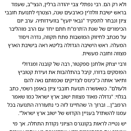
ולא רק הם. רבי נפתלי צבי יהודה ברלין, הנצי"ב, שעמד
בראש ישיבת וולוז'ין כארבעים שנה, הצטרף לתנועת חובבי
ציון ונבחר לתפקיד "גבאי יועץ" בוועידותיה. ערב יום
הכיפורים של שנת ה'תרמ"ח חתם יחד עם הרב מוהליבר
על מכתב לחיזוק המושבות פתח תקווה, גדרה ויסוד
המעלה. ראש הישיבה הגדולה בליטא ראה בישיבת הארץ
מצווה וחובה מעשית.
ורבי יצחק אלחנן ספקטור, רבה של קובנה ומגדולי
הפוסקים בדורו, קיבל בהתלהבות את ועידת קטוביץ
ותיאר אותה כ"כינוס לצדיקים שכמותם נאה להם
ולעולם". כשאושרה תנועת חובבי ציון באופן רשמי, כתב
בגלוי: "גדולה מאוד מצוות ישוב ארץ ישראל כמו שאמר
הרמב"ן... וברוך ה' שהחיינו לזה כי נתעוררה התנועה בכל
עמנו להשתדל בעניין הקדוש של ישוב ארץ ישראל".
יש נטייה לראות בקונגרס הציוני נקודת התחלה. אך מי