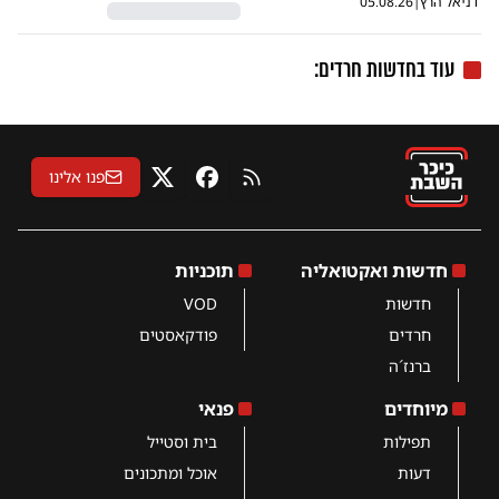
דניאל הרץ
|
05.08.26
עוד בחדשות חרדים:
פנו אלינו
RSS
פייסבוק
X
חדשות ואקטואליה
תוכניות
חדשות
VOD
חרדים
פודקאסטים
ברנז´ה
מיוחדים
פנאי
תפילות
בית וסטייל
דעות
אוכל ומתכונים