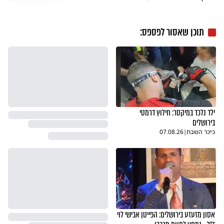
תוכן שאסור לפספס:
ילד נלכד במיקסר: חילוץ דרמטי
בירושלים
כיכר השבת
|
07.08.26
אסון מזעזע בירושלים: הפייטן אבישי לוי