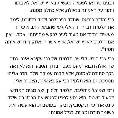
רבנים שקראו לפעולה מעשית בארץ ישראל. לא בתור
ויתור על האמונה בגאולה, אלא כחלק ממנה.
רבי יהודה ביבאס, שנולד בגיברלטר ולמד בליוורנו, לימד
את תלמידו רבי יהודה אלקלעי שהגאולה תבוא על ידי
מעשים. "נדים אנו מעיר לעיר לבקש מחייתנו", אמר, "ואין
אנו הולכים לארץ ישראל, ארץ אשר ה' אלוקיך דורש אותה
תמיד".
רבי צבי הירש קלישר, תלמידו של רבי עקיבא איגר, כתב
שהגאולה תבוא "מעט מעט", בדרך הטבע. הוא לא ראה
בכך סתירה לאמונה, אלא הבנה עמוקה שלה. הרב אליהו
גוטמכר, גם הוא תלמיד רבי עקיבא איגר, הצטרף אליו.
ורבי שמואל מוהליבר, תלמיד וולוז'ין, יצא מבית המדרש
לפעול בשטח. הוא נסע לפריז לפגוש את הברון רוטשילד,
כינס את ועידת קטוביץ, וביקר במושבות. הוא עשה זאת
כשומר תורה ומצוות, בגלל אמונתו.