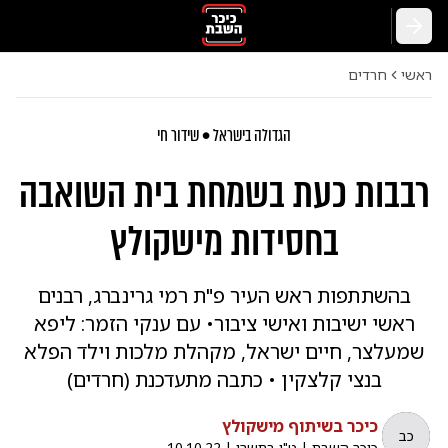
חזרה
ראשי
חרדים
הגדולה בישראל • שידור חי
רבבות כעת בשמחת בית השואבה
בחסידות מישקולץ
בהשתתפות ראש העיר פ"ת רמי גרינברג, רבנים
ראשי ישיבות ואישי ציבור• עם ענקי הזמר: ליפא
שמעלצר, חיים ישראל, מקהלת מלכות וילד הפלא
בנצי קלצקין • כתבה מתעדכנת (חרדים)
כיכר בשיתוף מישקולץ
כב
כיכר השבת
|
ט"ו בתשרי
|
10.10.22