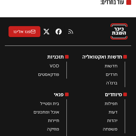
עוד ב
חרדים
:
פנו אלינו
RSS
X
פייסבוק
חדשות ואקטואליה
תוכניות
חדשות
VOD
חרדים
פודקאסטים
ברנז´ה
מיוחדים
פנאי
תפילות
בית וסטייל
דעות
אוכל ומתכונים
יהדות
תיירות
משפחה
מוזיקה