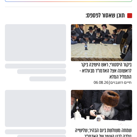
תוכן שאסור לפספס:
ביקור היסטורי; ראש הישיבה ביקר
לראשונה אצל האדמו"ר מבעלזא -
התמליל המלא
חיים רוזנבוים
|
06.08.26
שמחה משולשת ביום הבהיר; שלישייה
נולדה לבנו הצעיר של האדמו"ר