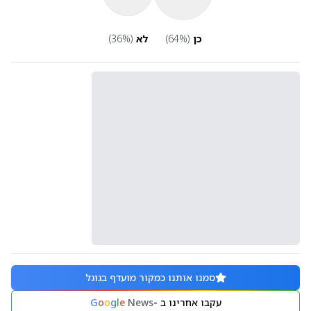
כן
(
%)
64
לא
(
%)
36
סמנו אותנו כמקור מועדף בגוגל
עקבו אחרינו ב -
News
e
l
g
o
o
G