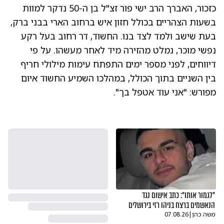
כזכור, האברך הרב ישי פור זצ"ל בן ה-50 נדקר למוות
בשעות הצהריים בכולל חזון איש ברחוב הארי בבני ברק,
בעת שישב ולמד לצד בנו. החשוד, דר רחוב בעל רקע
נפשי מוכר, נמלט מהזירה מיד לאחר מעשהו. על פי
דיווחים, לפני מספר ימים התפתח עימות מילולי חריף
בין השניים בתוך הכולל, במהלכו השמיע החשוד איום
מפורש: "אני עוד אטפל בך".
"לגמור אותו": כתב אישום נגד
הנאשמים ברצח בניהו רזי בירושלים
משה כהן
|
07.08.26