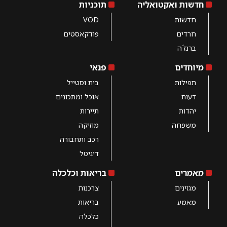
חדשות ואקטואליה
תוכניות
חדשות
VOD
חרדים
פודקאסטים
ברנז´ה
מיוחדים
פנאי
תפילות
בית וסטייל
דעות
אוכל ומתכונים
יהדות
תיירות
משפחה
מוזיקה
רכב ותחבורה
דיגיטל
מאמרים
בריאות וכלכלה
מגזינים
צרכנות
מאמע
בריאות
כלכלה