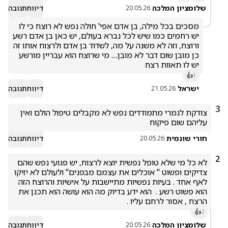
שלומציון המלכה
דיווח
תגובה
20.05.26
מסכים בכל מילה, בן אדם אפי' חולה נפש לא רוצח כי לו 
יש רחמים כמו שיש לכל נברא בעולם, יש כאן בן אדם רשע 
ורוצח, וזה לא משנה על מה, לשדוד בן אדם ולרצוח אותו זה 
כן מובן שום דבר לא מובן.... מי שרוצח הוא עבריין מורשע 
יש לו תאוות רצח
👍
1
ישראל
דיווח
תגובה
21.05.26
3
צודקת לגמרי מתמודדים נפש לא מקבלים טיפול הולם ואין 
עליהם שום פיקוח 
חורי שונמית
דיווח
תגובה
20.05.26
2
לא כל מי שלא טופל נפשית יוצא לרצוח, יש פגועי נפש שהם 
צדיקים ופשוט " אוכלים את עצמם מבפנים" ולעולם לא יזיקו 
לאף אחד . בעיות נפשיות מתיישבות על אישיות והרוצח הזה 
הוא פשוט רשע .  הוא ידע בדיוק מה הוא עושה הוא תכנן את 
הרצח , אסור לרחם עליו . 
👍
2
שלומציון המלכה
דיווח
תגובה
20.05.26