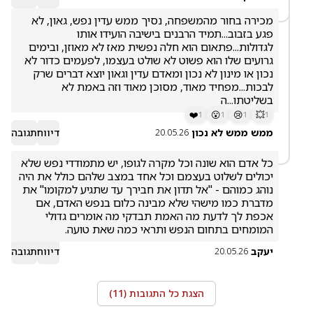
מכירה בחור מהמשפחה, נסיך ממש עדין נפש, גאון, לא 
פגע בזבוב...תמיד הרבנים בישיבה הועידו אותו 
לגדולות...פתאום הוא חלה נפשית מאז לא מאוזן, ובימים 
גרועים שלו הוא פשוט לא שולט בעצמו, לפעמים כדור לא 
נכון או מינון לא נכון ומאדם עדין וגאון יוצא דברים שרק 
לבכות...מפחיד מאוד, מסוכן מאוד וזה באמת לא 
בשליטתו...ה
❤️
😮
😢
💥
1
1
1
1
ממש ממש לא נכון
דיווח
תגובה
20.05.26
כל אדם הוא שונה וכל מקרה לגופו, יש מתמודדי נפש שלא 
יכולים לשלוט בעצמם וכל אחד במצב שלהם כולל את היה 
נוהג כמוהם - "אל תדון את חבירך עד שתגיע למקומו" את 
מדברת כמו מישהי שלא מבינה כלום בנפש האדם, אם 
אכפת לך לדעת מה האמת תבדקי מה אומרים גדולי 
המומחים בתחום הנפש ותראי כמה שאת טועה.
יעקב
דיווח
תגובה
20.05.26
הצגת כל התגובות (
11
)