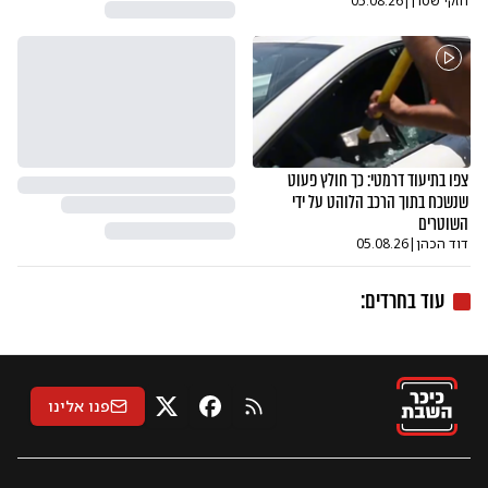
חזקי שטרן
|
05.08.26
צפו בתיעוד דרמטי: כך חולץ פעוט
שנשכח בתוך הרכב הלוהט על ידי
השוטרים
דוד הכהן
|
05.08.26
עוד ב
חרדים
:
פנו אלינו
RSS
X
פייסבוק