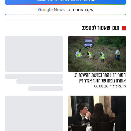
עקבו אחרינו ב -
News
e
l
g
o
o
G
תוכן שאסור לפספס:
הסוף הרע המר בפרשת ההיעלמות:
אותרה גופתו של הנער אלדר דיין
מישאל לוי
|
06.08.26