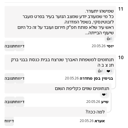
11
כל מי שמעורב יודע שמצב הנוער בעיר בפרט מעבר 
ראש עיר שלא פותח חפ"ק חירום ועובד על זה כל היום 
שיעוף הבייתה....
👍
5
יוסי
דיווח
תגובה
20.05.26
10
תנחומים למשפחת האברך שנרצח בבית כנסת בבני ברק 
תנ צ ב ה
👍
❤️
1
5
בנימין בסן מחדרה
דיווח
תגובה
20.05.26
תנחומים שווים כקליפת השום
❤️
1
שיע
דיווח
תגובה
20.05.26
למה ככה?
אערא
דיווח
20.05.26