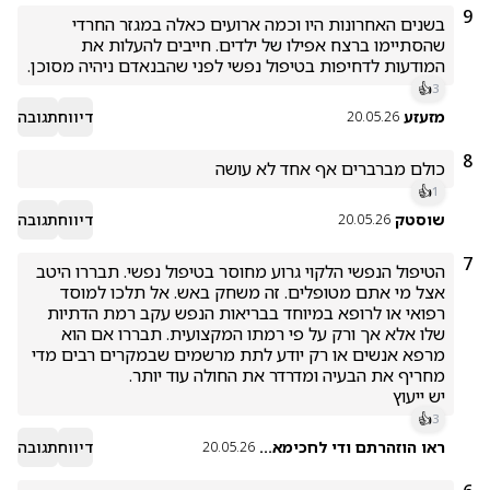
9
בשנים האחרונות היו וכמה ארועים כאלה במגזר החרדי 
שהסתיימו ברצח אפילו של ילדים. חייבים להעלות את 
המודעות לדחיפות בטיפול נפשי לפני שהבנאדם ניהיה מסוכן.
👍
3
מזעזע
דיווח
תגובה
20.05.26
8
כולם מברברים אף אחד לא עושה
👍
1
שוסטק
דיווח
תגובה
20.05.26
7
הטיפול הנפשי הלקוי גרוע מחוסר בטיפול נפשי. תבררו היטב 
אצל מי אתם מטופלים. זה משחק באש. אל תלכו למוסד 
רפואי או לרופא במיוחד בבריאות הנפש עקב רמת הדתיות 
שלו אלא אך ורק על פי רמתו המקצועית. תבררו אם הוא 
מרפא אנשים או רק יודע לתת מרשמים שבמקרים רבים מדי 
יש ייעוץ 
👍
3
ראו הוזהרתם ודי לחכימא...
דיווח
תגובה
20.05.26