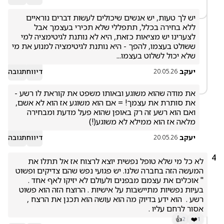
יש לך טעות, יש אנשים שיכולים לעשות דברים נוראיים 
ללא בחירה בכלל, תתפללי שלא תכירי בעצמך אבל 
לצערינו יש מציאות כזאת, היא לא נותנת לגיטימציה למי 
ששולט בעצמו, להפך - היא נותנת לגיטימציה למנוע את מי 
שלא יכול לשלוט בעצמו...
יעקב
דיווח
תגובה
20.05.26
את מודה שהוא משוגע ובאותו משפט את קוראת לו רשע - 
את סותרת את עצמך! = אם הוא משוגע אז הוא לא אשם, 
ואם הוא רשע זה רק באופן שהוא פעל מדעת ומבחירה 
מלאה אז הוא ממילא לא משוגע(!)
יעקב
דיווח
תגובה
20.05.26
4
לא כל מי שלא טופל נפשית יוצא לרצוח אז אל תתלו את 
המעשה הזה בחברה שלנו. יש פגועי נפש שהם צדיקים ופשוט 
" אוכלים את עצמם מבפנים ולעולם לא יזיקו לאף אחד . 
בעיות נפשיות מתיישבות על אישיות . הרוצח הזה הוא פשוט 
רשע .  הוא ידע בדיוק מה הוא עושה הוא תכנן את הרצח , 
אסור לרחם עליו . 
👍
❤️
2
1