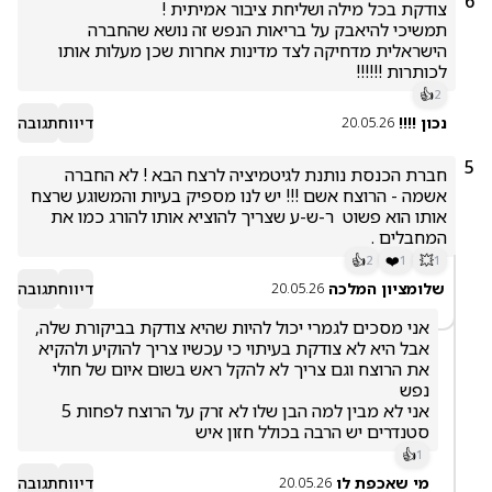
6
תמשיכי להיאבק על בריאות הנפש זה נושא שהחברה 
הישראלית מדחיקה לצד מדינות אחרות שכן מעלות אותו 
לכותרות !!!!!!
👍
2
נכון !!!!
דיווח
תגובה
20.05.26
5
חברת הכנסת נותנת לגיטמיציה לרצח הבא ! לא החברה 
אשמה - הרוצח אשם !!! יש לנו מספיק בעיות והמשוגע שרצח 
אותו הוא פשוט  ר-ש-ע שצריך להוציא אותו להורג כמו את 
המחבלים .
👍
❤️
💥
2
1
1
שלומציון המלכה
דיווח
תגובה
20.05.26
אני מסכים לגמרי יכול להיות שהיא צודקת בביקורת שלה, 
אבל היא לא צודקת בעיתוי כי עכשיו צריך להוקיע ולהקיא 
את הרוצח וגם צריך לא להקל ראש בשום איום של חולי 
אני לא מבין למה הבן שלו לא זרק על הרוצח לפחות 5 
סטנדרים יש הרבה בכולל חזון איש 
👍
1
מי שאכפת לו
דיווח
תגובה
20.05.26