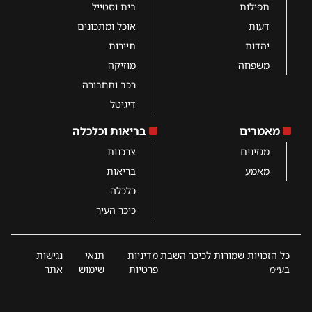
תפילות
בית וסטייל
דעות
אוכל ומתכונים
יהדות
תיירות
משפחה
מוזיקה
רכב ותחבורה
דיגיטל
מאמרים
בריאות וכלכלה
מגזינים
צרכנות
מאמע
בריאות
כלכלה
כיכר העיר
כל הזכויות שמורות לכיכר השבת
מדיניות
תנאי
נגישות
בע״מ
פרטיות
שימוש
אתר