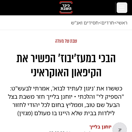
לג לתוכן הראשי
תפריט
ראשי
<
חרדים
<
חסידים ואנ"ש
שבת של מעלה
הבכי במעז'יבוז' הפשיר את
הקיפאון האוקראיני
כששרו את 'ניגון לעתיד לבוא', אמרתי לבעש"ט:
"הספיק לי" והלכתי • יוחנן בלייך חזר משבת בצל
הבעל שם טוב, וממליץ בחום לכל יהודי לחזור
לילדות בבית שלא היינו בו מעולם (מגזין)
יוחנן בלייך
יב