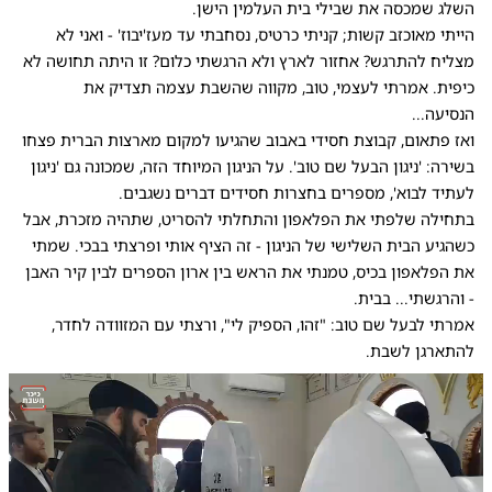
השלג שמכסה את שבילי בית העלמין הישן.
הייתי מאוכזב קשות; קניתי כרטיס, נסחבתי עד מעז'יבוז' - ואני לא
מצליח להתרגש? אחזור לארץ ולא הרגשתי כלום? זו היתה תחושה לא
כיפית. אמרתי לעצמי, טוב, מקווה שהשבת עצמה תצדיק את
הנסיעה...
ואז פתאום, קבוצת חסידי באבוב שהגיעו למקום מארצות הברית פצחו
בשירה: 'ניגון הבעל שם טוב'. על הניגון המיוחד הזה, שמכונה גם 'ניגון
לעתיד לבוא', מספרים בחצרות חסידים דברים נשגבים.
בתחילה שלפתי את הפלאפון והתחלתי להסריט, שתהיה מזכרת, אבל
כשהגיע הבית השלישי של הניגון - זה הציף אותי ופרצתי בבכי. שמתי
את הפלאפון בכיס, טמנתי את הראש בין ארון הספרים לבין קיר האבן
- והרגשתי... בבית.
אמרתי לבעל שם טוב: "זהו, הספיק לי", ורצתי עם המזוודה לחדר,
להתארגן לשבת.