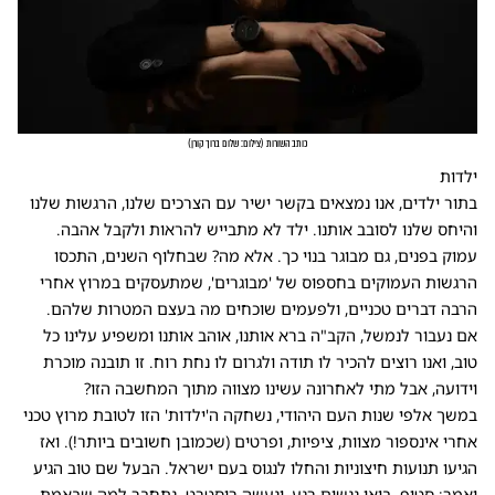
כותב השורות
(
צילום: שלום ברוך קורן
)
ילדות
בתור ילדים, אנו נמצאים בקשר ישיר עם הצרכים שלנו, הרגשות שלנו
והיחס שלנו לסובב אותנו. ילד לא מתבייש להראות ולקבל אהבה.
עמוק בפנים, גם מבוגר בנוי כך. אלא מה? שבחלוף השנים, התכסו
הרגשות העמוקים בחספוס של 'מבוגרים', שמתעסקים במרוץ אחרי
הרבה דברים טכניים, ולפעמים שוכחים מה בעצם המטרות שלהם.
אם נעבור לנמשל, הקב"ה ברא אותנו, אוהב אותנו ומשפיע עלינו כל
טוב, ואנו רוצים להכיר לו תודה ולגרום לו נחת רוח. זו תובנה מוכרת
וידועה, אבל מתי לאחרונה עשינו מצווה מתוך המחשבה הזו?
במשך אלפי שנות העם היהודי, נשחקה ה'ילדות' הזו לטובת מרוץ טכני
אחרי אינספור מצוות, ציפיות, ופרטים (שכמובן חשובים ביותר!). ואז
הגיעו תנועות חיצוניות והחלו לנגוס בעם ישראל. הבעל שם טוב הגיע
ואמר: סטופ. בואו ננשום רגע, ונעשה ריסטרט. נתחבר למה שבאמת