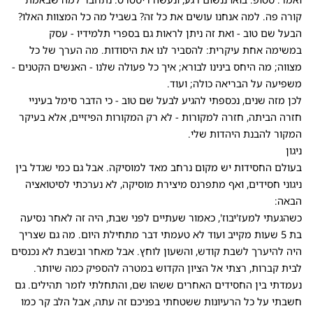
קורה פה. למה אנחנו עושים את כל זה? בשביל מה כל המצוות האלו?
הבעל שם טוב - ואת זה ניתן לראות גם בספרי תלמידיו - עסק
במשימה אחת עיקרית: להסביר לנו את היסודות. מה הערך של כל
מצווה; מה היחס בינינו לבורא; איך כל פעולה שלנו - האנשים הקטנים -
משפיעה על הבריאה כולה; ועוד.
לכן מזה שנים, נכספתי להגיע לבעל שם טוב - כי הדבר סימל בעיניי
חזרה הביתה, חזרה למקורות - לא רק המקורות הפיזיים, אלא בעיקר
המקור להבנת היהדות שלי.
ניגון
בעולם החסידות יש מקום נרחב מאד למוסיקה. אבל גם כמי שגדל בין
ניגוני חסידים, ואף מתפרנס מיצירת מוסיקה, לא נערכתי לסיטואציה
הבאה:
כשהגעתי למעז'יבוז', כאמור שעתיים לפני שבת, היה זה לאחר נסיעה
בת 5 שעות מקייב ועוד לא טעמתי דבר מתחילת היום. מה גם שצריך
היה להיערך לשבת קודש, והשעון לוחץ. אבל מאחר ובשבת לא נכנסים
לבית קברות, רצתי אל הציון הקדוש במטרה להספיק כמה שיותר.
נעמדתי בין החסידים האחרים ששהו שם, והתחלתי לומר תהילים. גם
חשבתי על כל הרעיונות ששטחתי בפניכם זה עתה, אבל הלב קר כמו