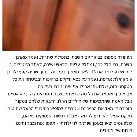
0:00
/
0:15
10
10
אפיזודה נוספת: בבוקר יום השבת, בתפילת שחרית, נעמד מארגן
השבת, רבי הלל כהן, ומחלק עליות. לראש ישיבה, לאחד הנימולים, ו...
למי שֶׁיֵּדַע לומר את 13 ה'אני מאמין' בעל פה. בתוך שנייה קפץ ילד בן
9 מקהילת אודסה, נעמד על כסא ודקלם ברהיטות ובביטחון את כל
הטקסט הזה, שלבושתי אפילו אני אינני זוכרו בעל פה.
אם אוסיף ואתאר את כל מה שראיתי בשבת המדהימה הזו, לא אסיים.
אבל האמת שהתמימות של הילדים האלו, הדבקות שלהם במקור,
הזכירה לי מאד את הכפריים שמרבים להופיע בסיפורי הבעל שם טוב.
חלקם אפילו לא ידעו לקרוא - אבל הרגשות העמוקים שלהם,
שלפעמים יצאו באופן שנראה לנו ילדותי - תפסו נפח נכבד וחינכו
דורות של חסידים.