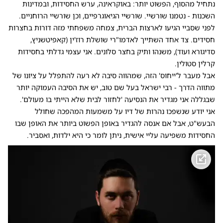
נתחיל מהסוף, הפשוט יותר: באוקראינה, ערש החסידות, ובמדינות
השכנות - נטמנו שורשיי. שורשיי הגיאוגרפיים, וכן שורשיי הרוחניים.
לפני שסביי הגיעו לארצות הברית, צמחה משפחתי מזה דורות בחצרות
חסידים. צד אחד השתייך לאדמו"רי שושלת רוז'ין (קאפיטשניץ,
סדיגורא ועוד), משנהו ותיק בחצר סלונים. אני עצמי גדלתי בחסידות
קרלין סטולין.
אבל מעבר ל'ייחוס' הזה, שמהווה סיבה לא רעה להתפלל על ציונו של
מתווה הדרך - רבי ישראל בעל שם טוב, יש את הסיבה העמוקה יותר
שבגללה אני מגדיר את הנסיעה 'לחזור לבית שלא הייתי בו מעולם'.
אני יודע שנשפכו נהרות של דיו על משמעות המהפכה שחולל
הבעש"ט, אבל אם אנסה להגדיר באופן הפשוט ביותר את האופן שבו
החסידות משפיעה עליי אישית, ניתן לומר כי היא ילדות, ואסביר.