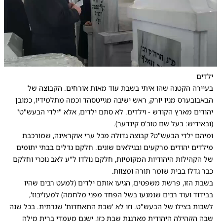
0:00
/
0:42
10
10
ילדים
בעיירה הקטנה שהו איתי בשבת עוד מאות אורחים. הקבוצה של
הבאבובערס מניו יורק, ראש ישיבה מגייטסהד וכמה מתלמידיו, כמובן
יהודים מארץ הקודש - וילדים. לא סתם ילדים, אלא "ילדי הבעש"ט"
(ובאידיש: בעל שם טוב'ס קינדער).
ומיהם ילדי הבעש"ט? קבוצה גדולה מכל ערי אוקראינה, שמורכבת
מילדים יהודים מרקעים ובגילאים שונים. חלקם גדלים בבתי יתומים
של הקהילות היהודיות המקומיות, חלקם נולדו ל"ע לאב נוכרי וחלקם
כבר גדלו בבית שומר תורה ומצוות.
בשבת הזו, פרשת משפטים, הגיעו אותם ילדים (למעט רבים שהיו
בבידוד ועוד רבים שנמנעו בשל הפחד מפני מלחמה) למעז'יבוז',
לשבות בצילו של הבעש"ט. וזו לא 'שבת התאחדות' שגרתית. בכל שנה
שבה הקהילה היהודית מארגנת שבת כזו, ישנם מעמדי ברית מילה