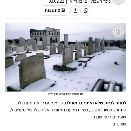
כיכר השבת
|
ב' באדר א'
|
03.02.22
2
תגובות
קבר הבעש"ט, השבוע
(
צילום: יוחנן בלייך
)
לחזור לבית, שלא הייתי בו מעולם.
כך אני מגדיר את מערבולת
התחושות שהכתה בי, כשירדתי עם המזוודה אל השלג של מעז'יבוז',
שעתיים לפני שבת.
שורשים