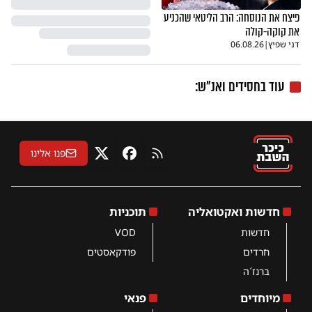
פיצח את הנוסחה: הרב הליטאי שהכניע
את קוקה-קולה
דני שפיץ
|
06.08.26
עוד בחסידים ואנ"ש:
פנו אלינו
RSS
פייסבוק
X
חדשות ואקטואליה
תוכניות
חדשות
VOD
חרדים
פודקאסטים
ברנז´ה
מיוחדים
פנאי