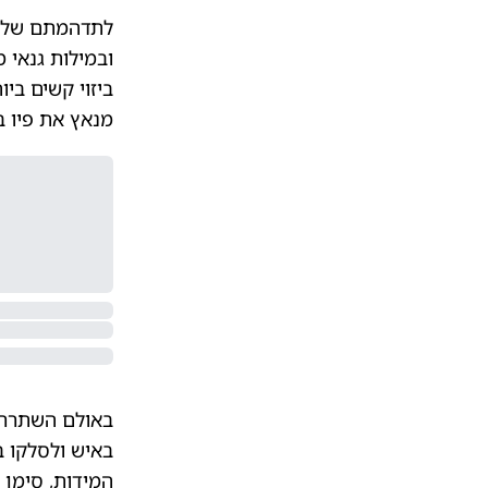
לתדהמתם של הח
ובמילות גנאי 
ביזוי קשים בי
מנאץ את פיו ב
באולם השתררה 
באיש ולסלקו ב
המידות, סימן 