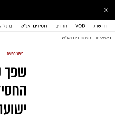
לג לתוכן הראשי
החלפת מצב תצוגה
חדשות
VOD
חרדים
חסידים ואנ"ש
ברנז´ה
ראשי
<
חרדים
<
חסידים ואנ"ש
סיפור מפעים
שפך ק
החסיד
ישועה