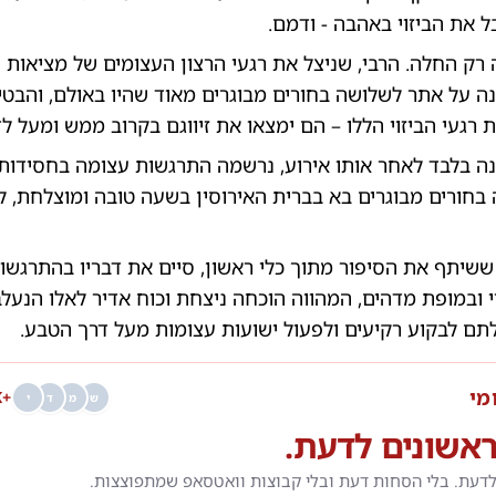
ל את הביזוי באהבה - ודמם.
רק החלה. הרבי, שניצל את רגעי הרצון העצומים של מציאות 
פנה על אתר לשלושה בחורים מבוגרים מאוד שהיו באולם, והבט
ת רגעי הביזוי הללו – הם ימצאו את זיווגם בקרוב ממש ומעל ל
נה בלבד לאחר אותו אירוע, נרשמה התרגשות עצומה בחסידו
חורים מבוגרים בא בברית האירוסין בשעה טובה ומוצלחת, ל
ששיתף את הסיפור מתוך כלי ראשון, סיים את דבריו בהתרגשות
י ובמופת מדהים, המהווה הוכחה ניצחת וכוח אדיר לאלו הנעלב
לתם לבקוע רקיעים ולפעול ישועות עצומות מעל דרך הטבע.
מי
+68K
ש
מ
ד
י
אשונים לדעת.
לדעת. בלי הסחות דעת ובלי קבוצות וואטסאפ שמתפוצצות.