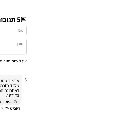
גובות
5
 מגבול הטעם הטוב.
5
בדורינו.

❤️
😢
1
2
1
רעביש
.06.26