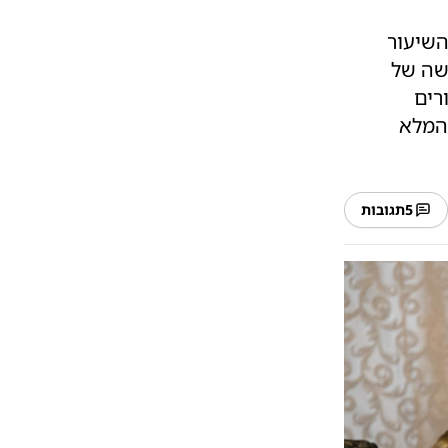
השיעור
קשה של
רים
 המלא
5
תגובות