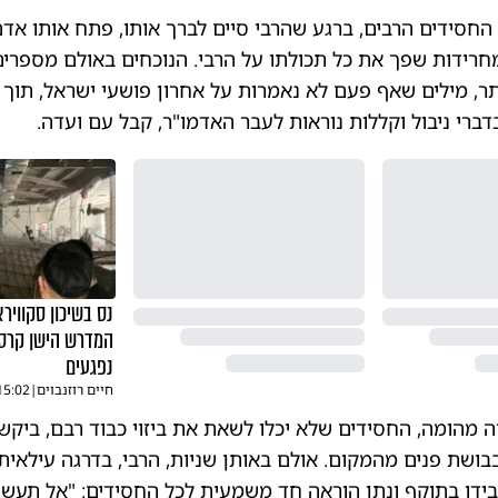
סידים הרבים, ברגע שהרבי סיים לברך אותו, פתח אותו אדם
מחרידות שפך את כל תכולתו על הרבי. הנוכחים באולם מספרים
ותר, מילים שאף פעם לא נאמרות על אחרון פושעי ישראל, תוך
דברי ניבול וקללות נוראות לעבר האדמו"ר, קבל עם ועדה.
נס בשיכון סקוויר
המדרש הישן קרסה
נפגעים
חיים רוזנבוים
|
15:02
מהומה, החסידים שלא יכלו לשאת את ביזוי כבוד רבם, ביקש
בושת פנים מהמקום. אולם באותן שניות, הרבי, בדרגה עילאי
בידו בתוקף ונתן הוראה חד משמעית לכל החסידים: "אל תעשו ל