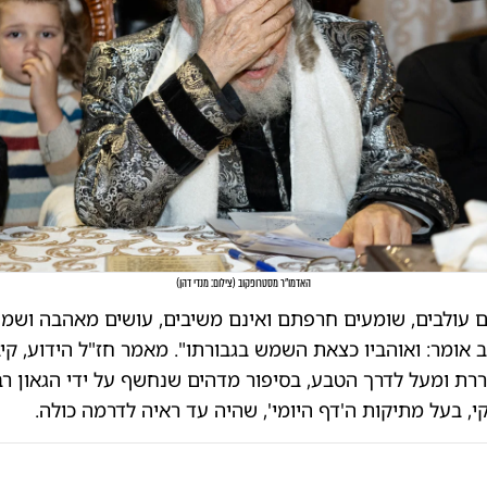
האדמו"ר מסטרופקוב
(
צילום: מנדי דהן
)
ם עולבים, שומעים חרפתם ואינם משיבים, עושים מאהבה ושמח
 אומר: ואוהביו כצאת השמש בגבורתו". מאמר חז"ל הידוע, קי
ת ומעל לדרך הטבע, בסיפור מדהים שנחשף על ידי הגאון רב
י, בעל מתיקות ה'דף היומי', שהיה עד ראיה לדרמה כולה.