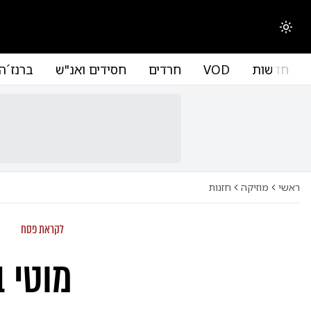
החלפת מצב תצוגה
חדשות
VOD
חרדים
חסידים ואנ"ש
ברנז´ה
ראשי
מוזיקה
חזנות
לקראת פסח
מוטי ב