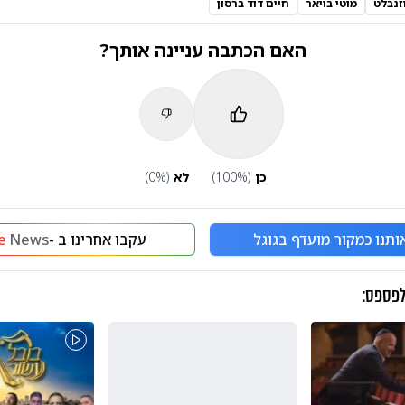
זנבלט
מוטי בויאר
חיים דוד ברסון
האם הכתבה עניינה אותך?
כן
(
%)
100
לא
(
%)
0
ותנו כמקור מועדף בגוגל
עקבו אחרינו ב -
News
e
לפספס: