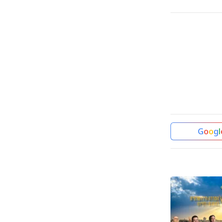
G
o
o
g
l