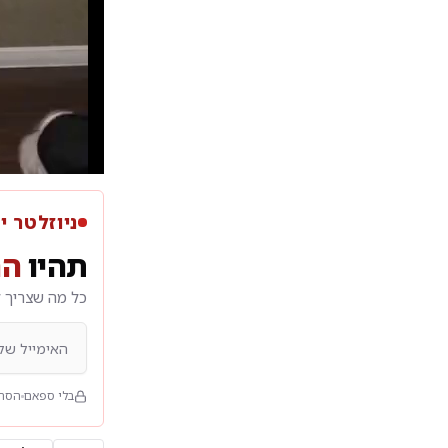
ניוזלטר י
תהיו
הר
כל מה שצריך ל
בלי ספאם
הסרה