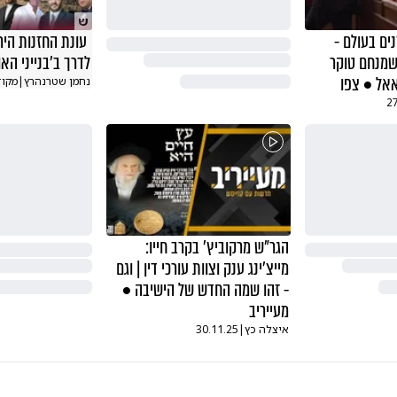
ש
ים בעולם -
עונת החזנות היר
 | כשמנחם טוקר
לדרך ב'בנייני האו
אל • צפו
נחמן שטרנהרץ
|
מקוד
2
הגר"ש מרקוביץ' בקרב חייו:
מייצ'ינג ענק וצוות עורכי דין | וגם
- זהו שמה החדש של הישיבה •
מעייריב
איצלה כץ
|
30.11.25