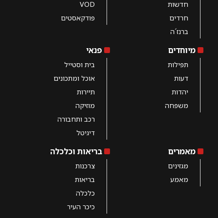
חדשות
VOD
חרדים
פודקאסטים
ברנז´ה
מיוחדים
פנאי
תפילות
בית וסטייל
דעות
אוכל ומתכונים
יהדות
תיירות
משפחה
מוזיקה
רכב ותחבורה
דיגיטל
מאמרים
בריאות וכלכלה
מגזינים
צרכנות
מאמע
בריאות
כלכלה
כיכר העיר