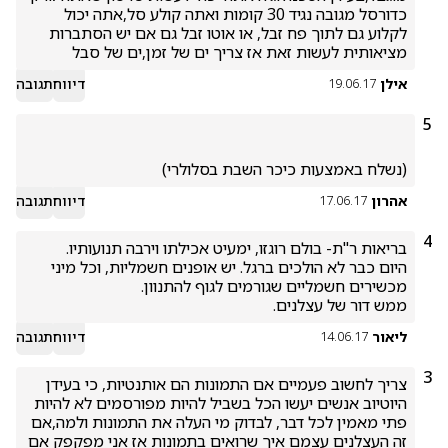
כדורסל מגובה נגיד 30 קומות ואתה קולע סל,אתה יכול 
לקלוע גם לתוך פח זבל, או אוטו זבל גם אם יש הסתברות 
מציאותית לעשות זאת אז צריך ים של זמן,ים של סבל
אילן
דיווח
תגובה
19.06.17
5
(נשלח באמצעות כיכר השבת בסלולרי)
אהרון
דיווח
תגובה
17.06.17
4
היום כבר לא הולכים ברגל. יש אופנים חשמליות, וכל מיני 
ממש דור של עצלנים. 
ליאור
דיווח
תגובה
14.06.17
3
צריך לחשוב פעמיים אם התמונות הם אותנטיות, כי בעידן 
היוטיוב אנשים יעשו הכל בשביל להיות מפורסמים לא להיות 
פתי מאמין לכל דבר, לבדוק מי העלה את התמונות ולמה,אם 
זה העצלנים עצמם איך שרואים בתמונות אז אני מפקפק אם 