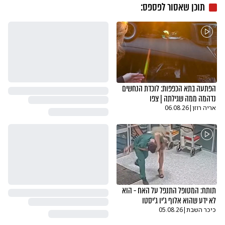
תוכן שאסור לפספס:
הפתעה בתא הכפפות: לוכדת הנחשים
נדהמה ממה שגילתה | צפו
אריה רוזן
|
06.08.26
תותח: המטופל התנפל על האח - הוא
לא ידע שהוא אלוף ג'יו ג'יסטו
כיכר השבת
|
05.08.26