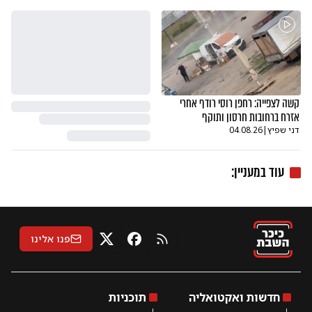
קשה לצפייה: רחפן רוסי רודף אחרי
אזרח ברחובות חרסון ותוקף
דני שפיץ
|
04.08.26
עוד ב
מעניין
:
פנו אלינו
RSS
X
פייסבוק
חדשות ואקטואליה
תוכניות