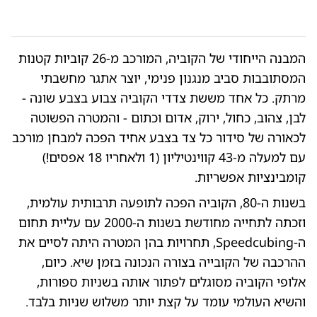
המבנה הייחודי של הקוביה, המורכב מ-26 קוביות קטנות
המסתובבות סביב מנגנון פנימי, יוצר אתגר מחשבתי
מרתק. כל אחד מששת צדדי הקוביה צבוע בצבע שונה -
לבן, צהוב, כחול, ירוק, אדום וכתום - והמטרה הפשוטה
לכאורה של סידור כל צד בצבע אחיד הפכה למבחן מורכב
עם למעלה מ-43 קווינטיליון (1 ולאחריו 18 אפסים!)
קומבינציות אפשריות.
בשנות ה-80, הקוביה הפכה לתופעה תרבותית עולמית,
וזכתה לתחייה מחודשת בשנות ה-2000 עם עליית תחום
ה-Speedcubing, תחרויות בהן המטרה היתה לסיים את
ההרכבה של הקובייה בצורה הנכונה בזמן שיא. כיום,
אלופי הקוביה מסוגלים לפתור אותה בשניות ספורות,
והשיא העולמי עומד על קצת יותר משלוש שניות בלבד.