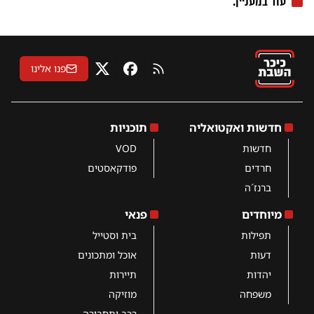
עוד במעניין:
פנו אלינו
RSS
פייסבוק
X
חדשות ואקטואליה
תוכניות
חדשות
VOD
חרדים
פודקאסטים
ברנז´ה
מיוחדים
פנאי
תפילות
בית וסטייל
דעות
אוכל ומתכונים
יהדות
תיירות
משפחה
מוזיקה
רכב ותחבורה