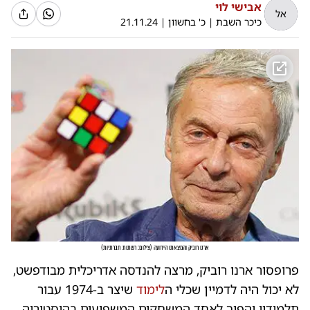
אבישי לוי
אל
כיכר השבת
|
כ' בחשוון
|
21.11.24
ארנו רוביק והמצאתו הידועה
(
צילום: רשתות חברתיות
)
פרופסור ארנו רוביק, מרצה להנדסה אדריכלית מבודפשט,
לא יכול היה לדמיין שכלי ה
לימוד
שיצר ב-1974 עבור
תלמידיו יהפוך לאחד המשחקים המשפיעים בהיסטוריה.