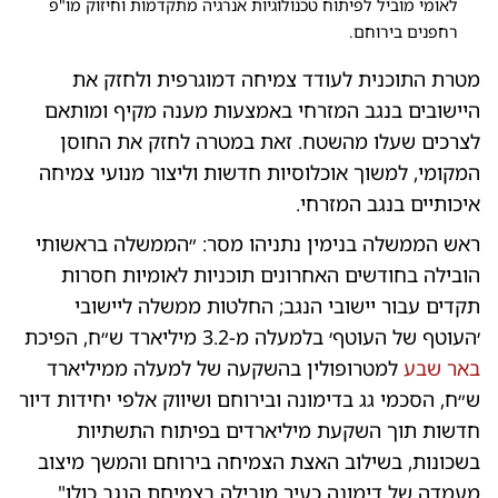
לאומי מוביל לפיתוח טכנולוגיות אנרגיה מתקדמות וחיזוק מו"פ
רחפנים בירוחם.
מטרת התוכנית לעודד צמיחה דמוגרפית ולחזק את
היישובים בנגב המזרחי באמצעות מענה מקיף ומותאם
לצרכים שעלו מהשטח. זאת במטרה לחזק את החוסן
המקומי, למשוך אוכלוסיות חדשות וליצור מנועי צמיחה
איכותיים בנגב המזרחי.
ראש הממשלה בנימין נתניהו מסר: ״הממשלה בראשותי
הובילה בחודשים האחרונים תוכניות לאומיות חסרות
תקדים עבור יישובי הנגב; החלטות ממשלה ליישובי
׳העוטף של העוטף׳ בלמעלה מ-3.2 מיליארד ש״ח, הפיכת
באר שבע
למטרופולין בהשקעה של למעלה ממיליארד
ש״ח, הסכמי גג בדימונה ובירוחם ושיווק אלפי יחידות דיור
חדשות תוך השקעת מיליארדים בפיתוח התשתיות
בשכונות, בשילוב האצת הצמיחה בירוחם והמשך מיצוב
מעמדה של דימונה כעיר מובילה בצמיחת הנגב כולו".