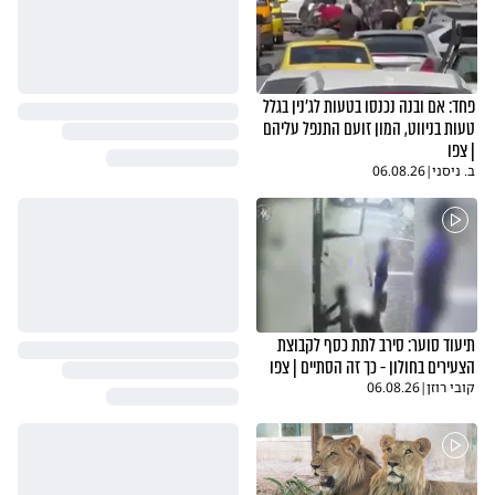
פחד: אם ובנה נכנסו בטעות לג'נין בגלל
טעות בניווט, המון זועם התנפל עליהם
| צפו
ב. ניסני
|
06.08.26
תיעוד סוער: סירב לתת כסף לקבוצת
הצעירים בחולון - כך זה הסתיים | צפו
קובי רוזן
|
06.08.26