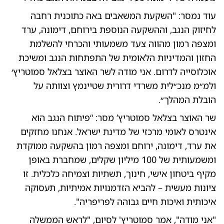
עוד נמסר: "השקעת המשאבים באה כתוכנית רחבה
לחיזוק הנגב, וההשקעה הנוספת בירוחם, דימונה, ערד
ומצפה רמון מהווה צעד משמעותי והכרחי להשלמת
החזון והמדיניות הלאומית של התפתחות הנגב ומשיכת
אוכלוסייה לדרום. אני מודה לשר האוצר בצלאל סמוטריץ׳
ולמ״מ מנכ״לית משרדי דרורית שטיינמץ וצוותה על
הובלת המהלך״.
שר האוצר בצלאל סמוטריץ’ מסר: “פיתוח הנגב הוא
אינטרס לאומי מרכזי של מדינת ישראל. אנחנו מחזקים
את ערד, דימונה, ירוחם ומצפה רמון בהשקעה ממוקדת
ומשמעותית של 100 מיליון שקלים, שמחברת באופן
מקיף ביטחון אישי, חינוך, תשתיות וצמיחה כלכלית. זו
ציונות מעשית – להביא הזדמנויות אמיתיות, תעסוקה
איכותית ואיכות חיים גבוהה לפריפריה".
"אני מודה", אמר סמוטריץ' לסיום, "לראש הממשלה