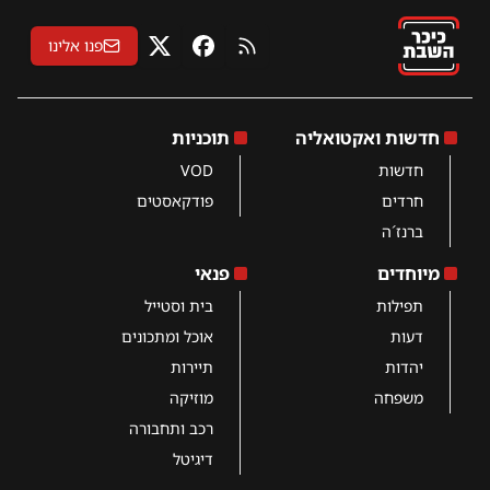
פנו אלינו
RSS
פייסבוק
X
חדשות ואקטואליה
תוכניות
חדשות
VOD
חרדים
פודקאסטים
ברנז´ה
מיוחדים
פנאי
תפילות
בית וסטייל
דעות
אוכל ומתכונים
יהדות
תיירות
משפחה
מוזיקה
רכב ותחבורה
דיגיטל