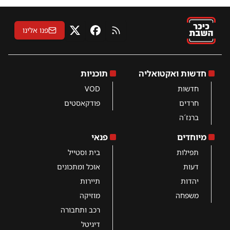
פנו אלינו
RSS
פייסבוק
X
חדשות ואקטואליה
תוכניות
חדשות
VOD
חרדים
פודקאסטים
ברנז´ה
מיוחדים
פנאי
תפילות
בית וסטייל
דעות
אוכל ומתכונים
יהדות
תיירות
משפחה
מוזיקה
רכב ותחבורה
דיגיטל