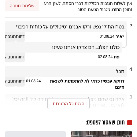
אין לשלוח תגובות הכוללות דברי הסתה, לשון הרע
שליחת תגובה
ותוכן החורג מגבול הטעם הטוב.
5
בטח החולי נפש זרקו אבנים וטיטולים על כוחות הכיבוי
יאיר
דיווח
תגובה
01.08.24
כולנו הפלג...הם צדקו אנחנו טעינו
פח
דיווח
תגובה
02.08.24
4
חבל
דווקא עכשיו כדאי לא להתפתות לשנאת
דיווח
תגובה
01.08.24
חינם
3
איזה נס שהם ניצלו בשניה האחרונה!!! תודה לה'!!! זה יכל 
הצגת כל התגובות
להיגמר... אחרת שלא נדע...
פאף
דיווח
תגובה
05.08.24
תוכן שאסור לפספס: