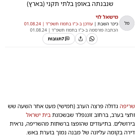
שנבנתה באופן בלתי תקני (בארץ)
מישאל לוי
מל
כיכר השבת
|
עודכן ב-
כ"ו בתמוז תשפ"ד |
01.08.24
הכתבה פורסמה ב-
כ"ו בתמוז תשפ"ד |
01.08.24
7
תגובות
0:00
/
0:06
10
10
שריפה
גדולה פרצה הערב (חמישי) מעט אחר השעה שש
השר
וחצי בערב, ברחוב זוננפלד שבשכונת
בית ישראל
בירושלים. בתיעודים שהופצו ברשתות מהשריפה, נראית
דירה בקומה עליונה של מבנה נמוך בוערת באש.