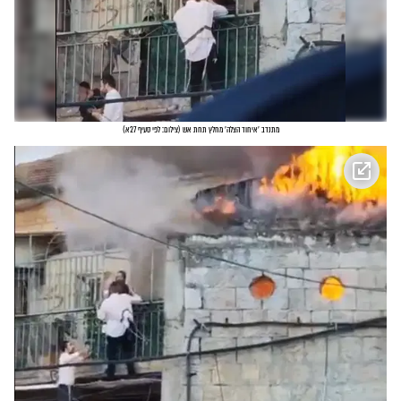
מתנדב 'איחוד הצלה' מחלץ תחת אש
(
צילום: לפי סעיף 27א
)