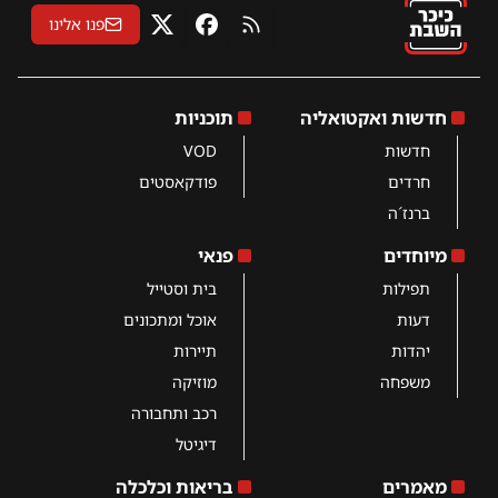
פנו אלינו
RSS
פייסבוק
X
חדשות ואקטואליה
תוכניות
חדשות
VOD
חרדים
פודקאסטים
ברנז´ה
מיוחדים
פנאי
תפילות
בית וסטייל
דעות
אוכל ומתכונים
יהדות
תיירות
משפחה
מוזיקה
רכב ותחבורה
דיגיטל
מאמרים
בריאות וכלכלה