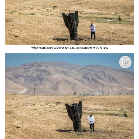
פגיעה של טיל איראני בעומק האדמה במדבר הישראלי
(
צילום: חיים גולדברג, פלאש 90
)