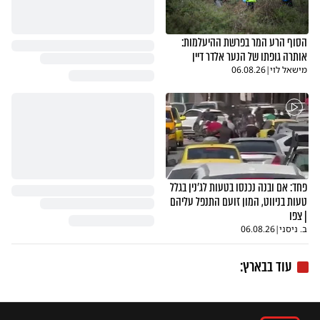
הסוף הרע המר בפרשת ההיעלמות:
אותרה גופתו של הנער אלדר דיין
מישאל לוי
|
06.08.26
פחד: אם ובנה נכנסו בטעות לג'נין בגלל
טעות בניווט, המון זועם התנפל עליהם
| צפו
ב. ניסני
|
06.08.26
עוד בבארץ: