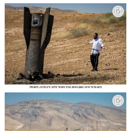
פגיעה של טיל איראני בעומק האדמה במדבר הישראלי
(
צילום: חיים גולדברג, פלאש 90
)