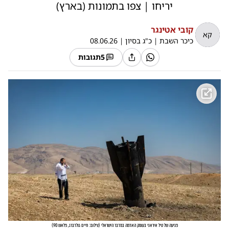
יריחו | צפו בתמונות (בארץ)
קובי אטינגר
קא
כיכר השבת
|
כ"ג בסיון
|
08.06.26
5
תגובות
פגיעה של טיל איראני בעומק האדמה במדבר הישראלי
(
צילום: חיים גולדברג, פלאש 90
)