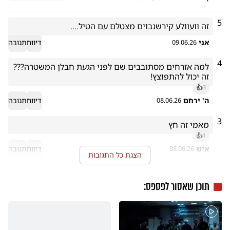
5
זה וועוולע קירשנבוים מצטלם עם הטיל....
אני
דיווח
תגובה
09.06.26
4
למה אזרחים מסתובבים שם לפני הגעת חבלן המשטרה??? 
זה יכול להתפוצץ!
👍
3
ה' ירחם
דיווח
תגובה
08.06.26
3
מאמי זה חץ
👍
1
איש
דיווח
תגובה
08.06.26
הצגת כל התגובות
תוכן שאסור לפספס: