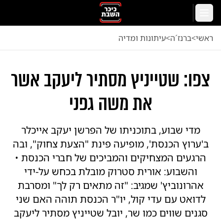
לג לתוכן הראשי
תפריט
ראשי
<
ברנז´ה
<
עיתונות ומדיה
צפו: שטייניץ מסתיר ליעקב אשר
את משה גפני
מדי שבוע, בתוכניתו של הפרשן יעקב אייכלר
ב'ערוץ הכנסת', מופיעה פינת "הצעת צחוק", ובה
הרגעים המצחיקים והמביכים של חברי הכנסת •
והשבוע: אורית סטרוק מובלת בכחש על-ידי
אהרונוביץ' שמגיב: "זה מתאים רק לך" ומסרבת
לדואט עם עדי קול, יו"ר הכנסת תוהה האם שני
סגנים שווים כמו שר, יובל שטייניץ מסתיר ליעקב