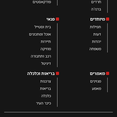
חרדים
פודקאסטים
ברנז´ה
מיוחדים
פנאי
תפילות
בית וסטייל
דעות
אוכל ומתכונים
יהדות
תיירות
משפחה
מוזיקה
רכב ותחבורה
דיגיטל
מאמרים
בריאות וכלכלה
מגזינים
צרכנות
מאמע
בריאות
כלכלה
כיכר העיר