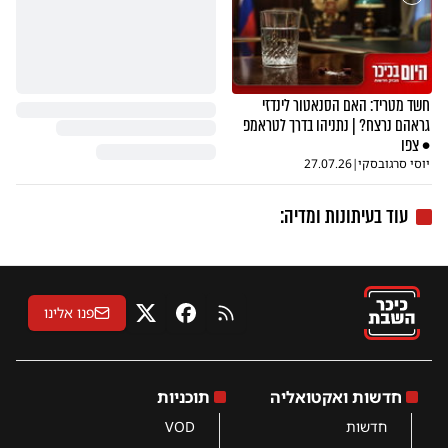
חשד מטריד: האם הסנאטור לינדזי
גראהם נרצח? | נתניהו בדרך לטראמפ
• צפו
יוסי סרגובסקי
|
27.07.26
עוד בעיתונות ומדיה:
פנו אלינו
RSS
פייסבוק
X
חדשות ואקטואליה
תוכניות
חדשות
VOD