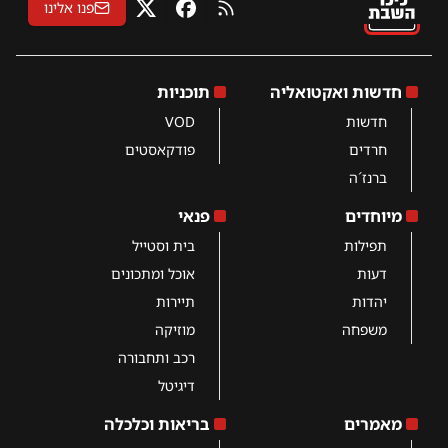
פנו אלינו
RSS
פייסבוק
X
חדשות ואקטואליה
תוכניות
חדשות
VOD
חרדים
פודקאסטים
ברנז´ה
מיוחדים
פנאי
תפילות
בית וסטייל
דעות
אוכל ומתכונים
יהדות
תיירות
משפחה
מוזיקה
רכב ותחבורה
דיגיטל
מאמרים
בריאות וכלכלה