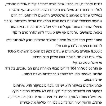
בגדים אזרחיים, ולא במדי שב"ס, זוכים לזמני ביקורים ארוכים מהרגיל,
לטלוויזיות בחדרים, משלימים תארים באוניברסיטאות, ואף נתמכים
במיליוני שקלים מארגונים פלסטיניים הדואגים לרווחתם. רק היום
שמעתי שטיפולי השיניים להם זוכים המרצחים עולים באיכותם על פני
טיפולי השיניים אותם מקבלים חיילי צה"ל. אחרי כל זה, האם אתם
באמת מופתעים שחלקם אף אינו מעוניין להשתחרר טרם הזמן?
מיותר לציין שכל זאת על חשבון משלמי המיסים, שרק לאחרונה יצאו
לרחובות בזעקות ל"צדק חברתי".
כ-8,000 אסירים ביטחוניים שעולים למשלם המסים הישראלי כ-100
אלף ש"ח כל אחד. כלומר, 800 מיליון ש"ח בשנה!
מי שאל איפה הכסף?
אז הוחלט לשחרר 104 דיירים מבתי הארחה בהם הם שוכנים, ביג דיל.
החשש האמיתי הוא, לא להתקל בהתנגדות מצדם לעזוב..
יש לי הצעה.
אנחנו אלופים במיקור חוץ. יש לנו עובדים במיקור חוץ, שירותים
במיקור חוץ ולימודים במיקור חוץ. למה לא אסירים במיקור חוץ?
נגיד נשלח אותם למתקני כליאה הידועים בשמצה בסין או באפריקה.
ארה"ב, הדמוקרטיה הגדולה בעולם, הרי כולאת את אסיריה