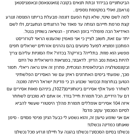
הביטחוניים בבידוד ובתת תנאים בקובה (גואנטנאמו) ובאפגניסטאן
(גראם), ואולי במקומות נוספים..
למה לשם שינוי, שלא נקח הפעם דוגמה מבעלת בריתנו המנוסה ונגרע
קצת מרמת חייהם הנוחה עד מאוד של הרוצחים הנתעבים, ולו לשם
האידיאל הכה פופולרי בזמן האחרון - הנשיאה בשוויון בנטל.
יחד עם זאת, חשוב לציין כי אני מאמין שהעונש הראוי לטרוריסט
המתכנן ומוציא לפועל פיגועים בהם נהרגים אזרחים ישראלים חפים
מפשע הוא מוות. בתלייה? בזריקה? בכדור? אלו הסוגיות עליהם צריך
להיות באמת נסב הדיון. לדאבוני, במציאות הישראלית של היום
ובקונסטולציה הבינלאומית הנוכחית, פתרון זה אינו נראה ריאלי. חמור
מכך, שמעתי בימים האחרונים ראיון עם שר האסירים הפלשתיני
הטוען בנחרצות ובכושר שכנוע רב כי מדינת ישראל הייתה מוכנה
לשחרר מעל אלף אסירים ביטחוניים(1027), ביניהם מאות אסירים עם
דם על הידיים, הכל תמורת חייל בודד. אז אתם לא מוכנים לשחחר
איזה 104 אסירים אומללים תמורת מהלך היסטורי שעשוי להביא
לסיום הסכסוך עקוב מדם?
אם אני שומע טיעון זה, והוא נשמע לי כבעל הגיון פנימי מסוים - סימן
שאנחנו כמדינה נכשלנו!
נכשלנו בסיום הסכסוך! נכשלנו בהגנה על חיילנו וגרוע מכל נכשלנו