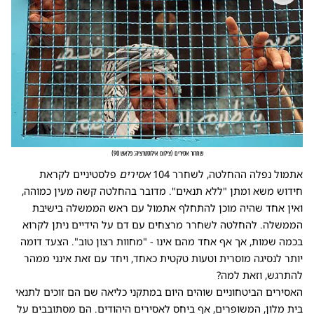
שחרור אסירים
(
צילום אילוסטרציה: פלאש 90
)
אתמול נפלה ההחלטה, לשחרר 104
אסירים
פלסטיניים לקראת
חידוש משא ומתן "ללא תנאים". מדובר בהחלטה קשה מעין כמוהה,
ואין אחד שהיה מוכן להתחלף אתמול עם ראש הממשלה בישיבת
הממשלה. להחלטה לשחרר מרצחים עם דם על הידיים ניתן לקרוא
בכמה שמות, אך אף אחד מהם אינו - "מחוות רצון טוב". הצעד דומה
יותר לנסיגה מוסרית וטעות טקטית כאחד, ויחד עם זאת אינני ממהר
להתרגש, וזאת למה?
האסירים הביטחוניים שוהים היום במתקני כליאה שם הם זוכים לתנאי
בית מלון, המשופרים, אף ביחס לאסירים היהודים. הם מסתובבים על