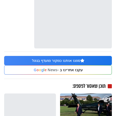
סמנו אותנו כמקור מועדף בגוגל
עקבו אחרינו ב -
News
e
l
g
o
o
G
תוכן שאסור לפספס: