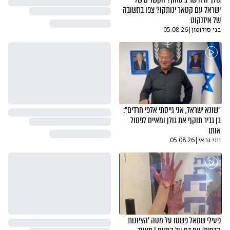
ישראל עם קטאר ינותקו? צפו בתשובה
של איזנקוט
בני סולומון
|
05.08.26
"שונא ישראל, אני גייסתי אלפי חרדים":
בן גביר תוקף את גולן ומאיים לפסול
אותו
יוני גבאי
|
05.08.26
פעילי שמאל פשטו על מטה 'הציונות