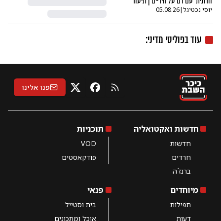
הדתית' עם דם על הידיים | תיעוד
יוסי נכטיגל
|
05.08.26
עוד ב
פוליטי מדיני
:
פנו אלינו
RSS
X
פייסבוק
חדשות ואקטואליה
תוכניות
חדשות
VOD
חרדים
פודקאסטים
ברנז´ה
מיוחדים
פנאי
תפילות
בית וסטייל
דעות
אוכל ומתכונים