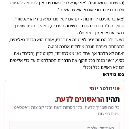
(הרשימה המשותפת): "אני קורא לכל האזרחים: אין לכם מה להפסיד
זולת קבריכם. מרי אזרחי הוא צו השעה".
"צאו בהמוניכם לרחובות - גם אם יוטל סגר מלא בידי הדיקטטור",
הןסיך הח"כ היהודי החבר ברשימה הערבית, במהלך הדיון שנערך
בהצבעת אי אמון בממשלה.
כאשר יו"ר הכנסת יריב לוין גינה את דבריו, אותם הוא הגדיר כאלימים,
התפתחה ביניהם תגרה מילולית ארוכה ובוטה.
"אתה לא תלמד אף אחד כאן ממלכתיות", הקניט לוין (הליכוד) את
כסיף, "ואני מגנה בכל תוקף את הדברים המתלהמים עד כדי אלימים.
הם לא ראויים כלל וכלל".
צפו בווידאו
ניוזלטר יומי
תהיו
הראשונים לדעת.
כל מה שצריך לדעת. בלי הסחות דעת ובלי קבוצות וואטסאפ
שמתפוצצות.