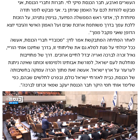
העשרים וארבע, חבר הכנסת מיקי לוי. חברות וחברי הכנסת, אני
מבקש להודות לכם על האמון שניתן בי. אני מבקש לומר תודה
מיוחדת לך, אדוני ראש הממשלה המיועד, בנימין נתניהו, על הזכות
ללכת עמך בדרך משותפת ארוכת שנים ועל האמון האישי והגיבוי יוצא
הדופן שאני מקבל ממך".
לאחר הפתיחה המתבקשת אמר לוין: "מכובדיי חברי הכנסת, אעשה
ככל יכולתי על מנת למלא גם את שליחותי זו, בדרך שחינכו אותי הוריי,
גאיל זכרה לברכה ואריה יבדל לחיים ארוכים. דרך של מחוייבות
מוחלטת לעם ישראל, למורשת אבותינו ולמימוש זכותנו שאינה ניתנת
לערעור על ארץ ישראל. אעשה זאת מתוך הכרה עמוקה בחשיבותה
של הכנסת, כבית לאזרחי ישראל כולם, ובפרט לחלשים שבהם, כפי
שלימד אותי חמי היקר חבר הכנסת יעקב שמאי זכרונו לברכה".