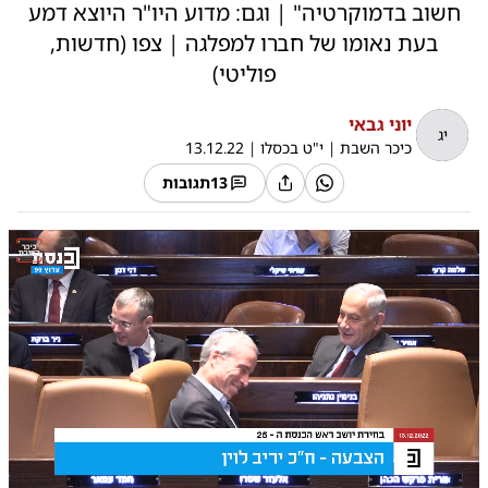
חשוב בדמוקרטיה" | וגם: מדוע היו"ר היוצא דמע
בעת נאומו של חברו למפלגה | צפו (חדשות,
פוליטי)
יוני גבאי
יג
כיכר השבת
|
י"ט בכסלו
|
13.12.22
13
תגובות
0:00
/
0:56
10
10