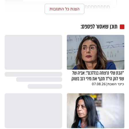
חחחחחחחחחחחחחחחחחח
הצגת כל התגובות
חזק...
דיווח
תגובה
13.12.22
תוכן שאסור לפספס:
"הבת שלי נרצחה בגללכם": אביה של
שני לוק הי"ד תקף את מירי רגב בשוק
כיכר השבת
|
07.08.26