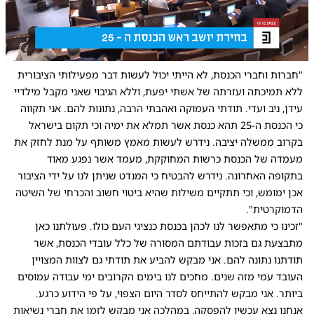
0:00
/
1:05
10
10
"חברות וחברי הכנסת, לא הייתי יכול לעשות דבר מפעילותי הציבורית
ללא תמיכתה ועזרתה של אשתי יפעת, וללא הגיבוי שאני מקבל מילדיי
עידן, ניב ועדי. תודתי העמוקה ואהבתי הרבה, נתונות להם. אני תקווה
כי הכנסת ה-25 תהא כנסת אשר תמלא את ימיה וכי תקום בישראל
בקרוב ממשלה יציבה. נידרש לעשות מאמץ משותף על מנת לחזק את
מעמדה של הכנסת כרשות המחוקקת, מעמד אשר נפגע מאוד
בתקופה האחרונה. נידרש להבטיח כי המנדט שניתן לנו על ידי הציבור
אכן ימומש, וכי תתקיים משילות שהיא ביטוי חשוב והכרחי של השיטה
הדמוקרטית".
"זכינו כי מתאפשר לנו לכהן בכנסת כנציגי העם כולו. פעולתנו כאן
מתבצעת גם בזכות עבודתם המסורה של כלל עובדי הכנסת, אשר
תודתנו נתונה להם. אני מבקש להביע את תודתי גם לצוות המצויין
העובד עמי מזה שנים. מחכים לנו בימים הקרובים ימי עבודה עמוסים
ביותר. אני מבקש להתייחס לסדר היום הצפוי, על פי הידוע כרגע.
אנחנו נצא עכשיו להפסקה, במהלכה אני מבקש לזמן את חברי נשיאות