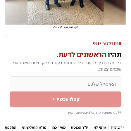
לוין ונתניהו, כעת בלשכת היו"ר
ניוזלטר יומי
תהיו
הראשונים לדעת.
כל מה שצריך לדעת. בלי הסחות דעת ובלי קבוצות וואטסאפ
שמתפוצצות.
קבלו עכשיו
בלי ספאם
הסרה בלחיצה
חינם תמיד
יריב לוין
מיקי לוי
יו"ר הכנסת
מאיר כהן
מו"מ קואליציוני
החלפת יו"