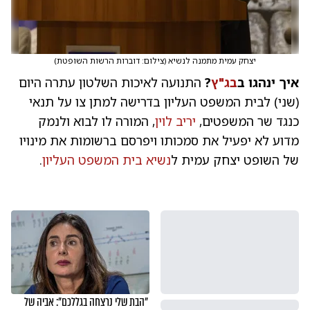
יצחק עמית מתמנה לנשיא
(
צילום: דוברות הרשות השופטת
)
איך ינהגו ב
בג"ץ
?
התנועה לאיכות השלטון עתרה היום
(שני) לבית המשפט העליון בדרישה למתן צו על תנאי
כנגד שר המשפטים,
יריב לוין
, המורה לו לבוא ולנמק
מדוע לא יפעיל את סמכותו ויפרסם ברשומות את מינויו
של השופט יצחק עמית ל
נשיא בית המשפט העליון
.
"הבת שלי נרצחה בגללכם": אביה של