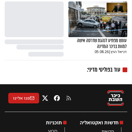
עונש מפתיע לנהגת שדרסה אישה
למוות בכיכר המדינה
דניאל הרץ
|
05.08.26
עוד ב
פוליטי מדיני
:
פנו אלינו
RSS
X
פייסבוק
חדשות ואקטואליה
תוכניות
חדשות
VOD