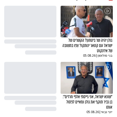
גולן יהיה שר ביטחון? הקשרים של
ישראל עם קטאר ינותקו? צפו בתשובה
של איזנקוט
בני סולומון
|
05.08.26
"שונא ישראל, אני גייסתי אלפי חרדים":
בן גביר תוקף את גולן ומאיים לפסול
אותו
יוני גבאי
|
05.08.26