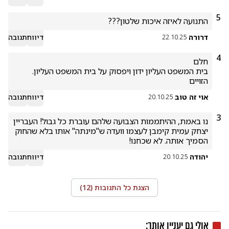
5
התנועה לאיזה איכות שלטון???
דרורה
דיווח
תגובה
22.10.25
4
הזויים
אוי זה טוב
דיווח
תגובה
20.10.25
3
נו באמת, ההיתממות הצבועה שלהם עוברת כל גבול! העבריין 
יצחק עמית קימבן לעצמו וועדה ש"מינתה" אותו בלא שהחוק 
הסמיך אותה. לא שכחנו!

יהודה
דיווח
תגובה
20.10.25
הצגת כל התגובות (
12
)
אולי גם יעניין אותך: