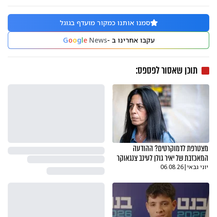
סמנו אותנו כמקור מועדף בגוגל
עקבו אחרינו ב -
News
e
l
g
o
o
G
תוכן שאסור לפספס:
מצטרפת לדמוקרטים? ההודעה
המאכזבת של יאיר גולן לעינב צנגאוקר
יוני גבאי
|
06.08.26