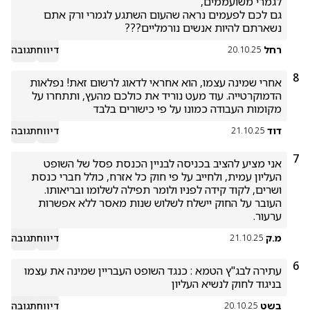
גם לכם לפעמים נראה שהעום השתגע לגמרי ורק אתם 
נשארתם להיות אנשים נורמליים???
רחל
דיווח
תגובה
20.10.25
8
אחרי שמינה עצמו, הוא אחראי לדאוג לרשום זאת! נפלאות 
הדמוקרטייה. עוד מעט נוריד את כולכם מהעץ, ותתחרו על 
מקומות העבודה כמונו על פי כישורים בלבד
דוד
דיווח
תגובה
21.10.25
7
אני מציע להציב בכניסה לבניין הכנסת פסל של השופט 
העליון עמית, ולחייב על פי חוק כל אזרח, כולל חברי כנסת 
העובר על החוק יישלח לשלוש שנות מאסר ללא אפשרות 
ערעור.
מ.ק
דיווח
תגובה
21.10.25
6
עתירה לבג"ץ הטמא : כנגד השופט העבריין שמינה את עצמו 
בניגוד לחוק לנשיא העליון
בשט
דיווח
תגובה
20.10.25