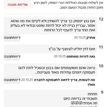
אין לשלוח תגובות הכוללות דברי הסתה, לשון הרע
שליחת תגובה
ותוכן החורג מגבול הטעם הטוב.
12
אם בגץ יפסוק כך צריך להשתין ולא לקיים את מה שהוא 
אומר, עבריין בנייה לא יכול להיות שופט ובודאי לא בעליון 
ואת הגיגי צריך להעיף לכל הרוחות
אחרק
דיווח
תגובה
20.10.25
11
ואם לוין יחליט לצפצף על בג"ץ
גאה להיות משתמט
דיווח
תגובה
20.10.25
10
נראה שהם משועממים שם בבגץ ובשביל לתת להם 
תעסוקה יוזמים עתירות מאוד מעניינות... 
מה לעשות, צריך לדאוג לתעסוקה לחברה
דיווח
תגובה
20.10.25
האלו
9