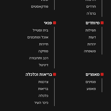
חרדים
פודקאסטים
ברנז´ה
מיוחדים
פנאי
תפילות
בית וסטייל
דעות
אוכל ומתכונים
יהדות
תיירות
משפחה
מוזיקה
רכב ותחבורה
דיגיטל
מאמרים
בריאות וכלכלה
מגזינים
צרכנות
מאמע
בריאות
כלכלה
כיכר העיר