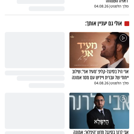
'ראויה השמחה'
מלך הלפגוט
|
04.08.26
אולי גם יעניין אותך:
ארי היל בסינגל-קליפ 'מעיד אני': שילוב
ייחודי של עברית ויידיש עם מסר אמונה
מלך הלפגוט
|
04.08.26
אבי לרנר בסינגל חדש 'היפלא': אמונה