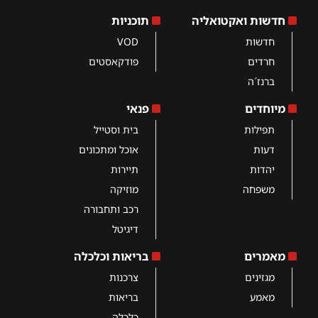
חדשות ואקטואליה
תוכניות
חדשות
VOD
חרדים
פודקאסטים
ברנז´ה
מיוחדים
פנאי
תפילות
בית וסטייל
דעות
אוכל ומתכונים
יהדות
תיירות
משפחה
מוזיקה
רכב ותחבורה
דיגיטל
מאמרים
בריאות וכלכלה
מגזינים
צרכנות
מאמע
בריאות
כלכלה