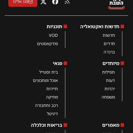
פנו אלינו
RSS
פייסבוק
X
חדשות ואקטואליה
תוכניות
חדשות
VOD
חרדים
פודקאסטים
ברנז´ה
מיוחדים
פנאי
תפילות
בית וסטייל
דעות
אוכל ומתכונים
יהדות
תיירות
משפחה
מוזיקה
רכב ותחבורה
דיגיטל
מאמרים
בריאות וכלכלה