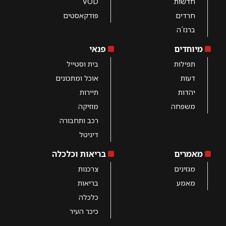
חדשות
VOD
חרדים
פודקאסטים
ברנז´ה
מיוחדים
פנאי
תפילות
בית וסטייל
דעות
אוכל ומתכונים
יהדות
תיירות
משפחה
מוזיקה
רכב ותחבורה
דיגיטל
מאמרים
בריאות וכלכלה
מגזינים
צרכנות
מאמע
בריאות
כלכלה
כיכר העיר