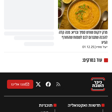
מרק ירקות שורש סמיך ובריא: מנה קלה
להכנה שתגרום לכם לשמוח שהחורף
הגיע
יעל סתיו
|
01.12.25
עוד ב
מרקים
:
פנו אלינו
RSS
X
פייסבוק
חדשות ואקטואליה
תוכניות