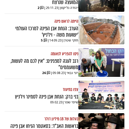
המועצה שנרצח
יהודה גליקמן
|
29.11.23
|
2
הייתה לראש פינה
הערב: הנחת אבן הפינה למרכז העולמי
'ישועות משה - ויז'ניץ'
חזקי שטרן
|
14.09.23
|
5
ניסו להפריע לנאומה
רגב לעגה למפגינים: "אין לכם מה לעשות,
משועממים"
יוני גבאי
|
09.08.23
|
26
צפו בתיעוד
בני ברק: הנחת אבן פינה לסמינר ויז'ניץ
שימי שפר
|
09.02.23
בעלות של 18 מיליון דולר
בראשות האב"ד: בסאטמר הניחו אבן פינה