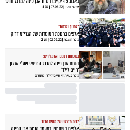
באבוב 45 יקיימו הנחת אבן פינה למרכז חדש
שימי שפר
|
07.06.22
|
4
"לחנוך ולבנות"
אלפים בחנוכת המוסדות של הגרי"מ דרוק
כיכר השבת
|
02.06.22
|
2
בנוכחות רבנים ואדמו"רים:
הנחת אבן פינה למרכז הרפואי שע"י ארגון
'חיים לילד'
כיכר בשיתוף חיים לילד
|
מקודם
ש
לבית מדרשו של מופת הדור
אלפים השתתפו במעמד הנחת אבן הפינה