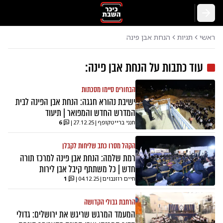
חזרה
ראשי
תגיות
הנחת אבן פינה
עוד כתבות על
הנחת אבן פינה
:
הבחורים סיימו מסכתות
ישיבת נהורא חגגה: הנחת אבן הפינה לבית
המדרש החדש והמפואר | תיעוד
חנני ברייטקופף
|
27.12.25
|
6
הקהל מסרו כתב שליחות לקבלן
רמת שלמה: הנחת אבן פינה למרכז תורה
חדש | כל משתתף קיבל אבן לירות
חיים רוזנבוים
|
04.12.25
|
1
הרחבת גבולי הקדושה
המעמד המרגש שריגש את ירושלים: גדולי