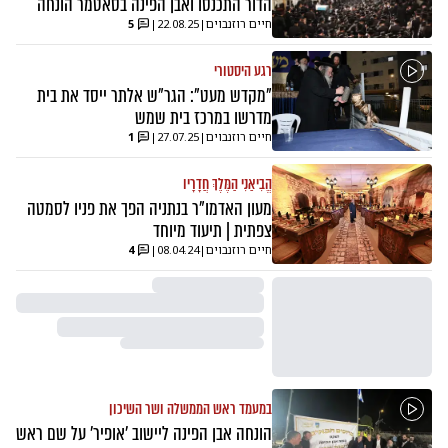
הדור התכנסו ואבן הפינה בסאטמר הונחה
חיים רוזנבוים
|
22.08.25
|
5
רגע היסטורי
"מקדש מעט": הגר"ש אלתר ייסד את בית
מדרשו במרכז בית שמש
חיים רוזנבוים
|
27.07.25
|
1
הֱבִיאַנִי הַמֶּלֶךְ חֲדָרָיו
מעון האדמו"ר בנתניה הפך את פניו לסמטה
צפתית | תיעוד מיוחד
חיים רוזנבוים
|
08.04.24
|
4
במעמד ראש הממשלה ושר השיכון
הונחה אבן הפינה ליישוב 'אופיר' על שם ראש