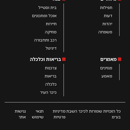
תפילות
בית וסטייל
דעות
אוכל ומתכונים
יהדות
תיירות
משפחה
מוזיקה
רכב ותחבורה
דיגיטל
מאמרים
בריאות וכלכלה
מגזינים
צרכנות
מאמע
בריאות
כלכלה
כיכר העיר
כל הזכויות שמורות לכיכר השבת
מדיניות
תנאי
נגישות
בע״מ
פרטיות
שימוש
אתר