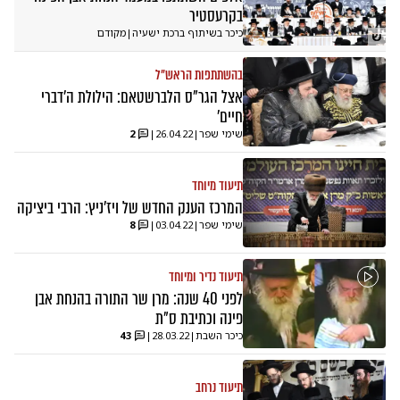
בקרעסטיר
כיכר בשיתוף ברכת ישעיה
|
מקודם
ש
בהשתתפות הראש"ל
אצל הגר"ס הלברשטאם: הילולת ה'דברי
חיים'
שימי שפר
|
26.04.22
|
2
תיעוד מיוחד
המרכז הענק החדש של ויז'ניץ: הרבי ביציקה
שימי שפר
|
03.04.22
|
8
תיעוד נדיר ומיוחד
לפני 40 שנה: מרן שר התורה בהנחת אבן
פינה וכתיבת ס"ת
כיכר השבת
|
28.03.22
|
43
תיעוד נרחב