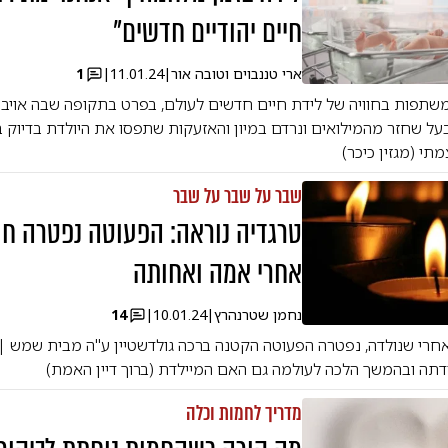
חיים יהודיים חדשים"
ארי טננבוים וטובה אור
|
11.01.24
|
1
 משתפות בחוויה של לידת חיים חדשים לעולם, בפרט בתקופה שבה אויבנ
בעל שחזר מהמילואים ונרדם במיון והאזעקות שתפסו את היולדת בדיוק ב
י (מגזין כיכר)
שבר על שבר על שבר
טרגדיה נוראה: הפעוטה נפטרה ח
אחרי אמה ואחותה
נחמן שטרנהרץ
|
10.01.24
|
14
חרי שנולדה, נפטרה הפעוטה הקטנה ברכה גולדשטיין ע"ה מבית שמש 
דתה ובהמשך הלכה לעולמה גם האם המיילדת (ברוך דיין האמת)
מדריך לחמות וכלה