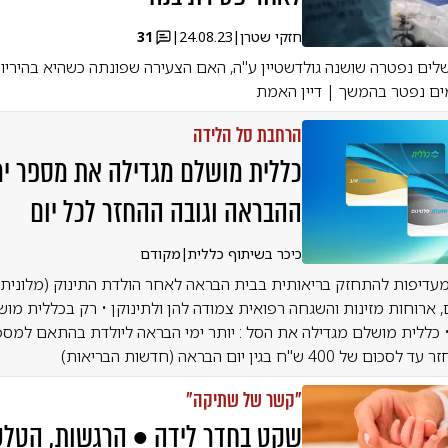
חזקי שטרן
|
24.08.23
|
31
לים נפטרה שושנה גולדשטיין ע"ה, האם הצעירה שפונתה כשהיא בהיריון
 נפטר בהמשך | דיין האמת
הרחבת סל הלידה
כללית מושלם מגדילה את מספר ימ
ההבראה וגובה ההחזר לכל יום
כיכר בשיתוף כללית
|
מקודם
 מעדיפות להתחזק בריאותית בבית הבראה לאחר הולדת התינוק (מלונית),
 ארוחות מזינות והשגחה רפואית צמודה להן ולתינוקן • רק בכללית מוש
• כללית מושלם מגדילה את הסל : יותר ימי הבראה ליולדת בהתאם למספ
 ש"ח בגין יום הבראה (חדשות הבריאות)
"קשר של שתיקה"
שקט בחדר לידה • הרגשות, הטלטל