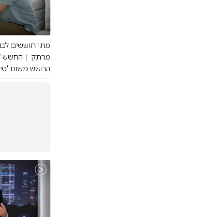
מתי חוששים לבר
מרתק | החשש ‘ש
החשש משום 'טירו