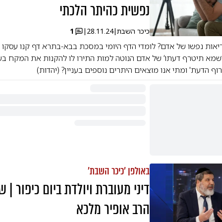
נפשית כהיתר הלכתי
כיכר השבת
|
28.11.24
|
1
יאות נפשו של אדם? לומדי הדף היומי במסכת בבא-בתרא דף קנו עסקו 
מא תיטרף דעתו’ של אדם הנוטה למות התירו לו להקנות את המקח בש
ף הדעת' ומתי אנו מוצאים היתרים נוספים בעניין? (יהדות)
באולפן 'כיכר השבת'
דיני מעוברת ויולדת ביום כיפור | 
הרב אופיר מלכא