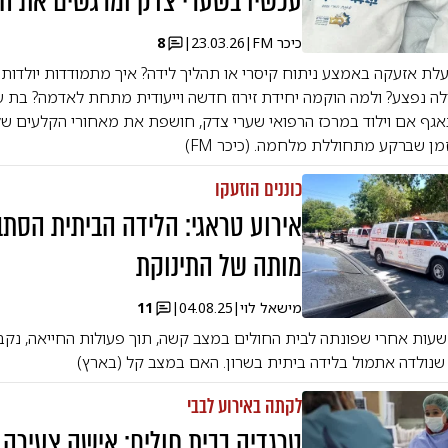
עכשיו בשערי צדק ומרגשים את ה
כיכר FM
|
23.03.26
|
8
ת אזעקה באמצע ניתוח קיסרי או תהליך לידה? איך מתמודדות יולדות
לה נפצע? ולמה הוקמה יחידת זירוז חדשה וייעודית מתחת לאדמה? בת ע
אגף אם וילוד במרכז הרפואי שערי צדק, חושפת את מאחורי הקלעים ש
ן שברקע מתחוללת מלחמה. (כיכר FM)
כוננים הוזעקו
אירוע טראגי: הלידה הביתית הסתב
מותה של התינוקת
מישאל לוי
|
04.08.25
|
11
 שעות אחרי שפונתה לבית החולים במצב קשה, תוך פעולות החייאה, נק
נולדה אתמול בלידה ביתית בשרון. האם במצב קל (בארץ)
לקתה באירוע לבבי