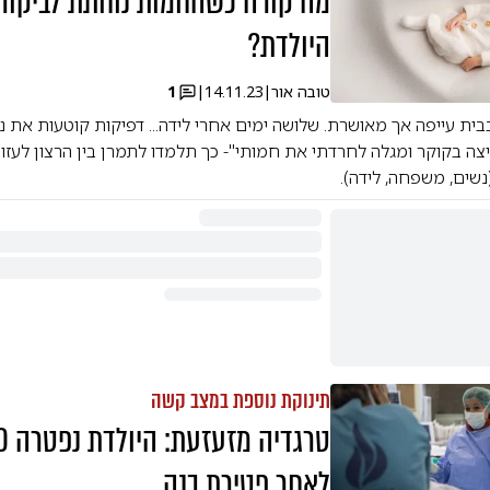
מה קורה כשהחמות נוחתת לביקור 
היולדת?
טובה אור
|
14.11.23
|
1
ית עייפה אך מאושרת. שלושה ימים אחרי לידה... דפיקות קוטעות את ני
צה בקוקר ומגלה לחרדתי את חמותי"- כך תלמדו לתמרן בין הרצון לעזור,
נשים, משפחה, לידה).
תינוקת נוספת במצב קשה
לאחר פטירת בנה