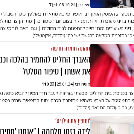
ישי כהן
|
08.10.24
|
7
ם תשפ"ה, הפוסק הגאון רבי אופיר מלכא מתארח באולפן 'כיכר השבת' ל
ת בדיני מעוברת, יולדת ומניקה בצום יום הכיפורים | מתי הן צריכות לצ
דיני השיעורים ומתי חייב להתפנות לבית החולים | וגם: האם לוחמי צה"ל
צפו בתוכנית המלאה בהגשת ישי כהן (יהדות, אקטואלי)
זוהתה חומרה חדשה
האברך החליט להחמיר בהלכה וכמ
את אשתו | סיפור מטלטל
משה רבי
|
25.01.24
|
110
ר בכניסת בית החולים, פסעתי בזריזות לעבר חדר המיון להביא כיסא גל
יתי התמוטטה על הארץ כשהיא מחוסרת הכרה. צוות הרופאים שהיה בסמו
צע בה פעולות החייאה (יהדות)
'וַתְּחַיֶּיןָ אֶת הַיְלָדִים'
לידה בזמן מלחמה | "אנחנו 'מתירו