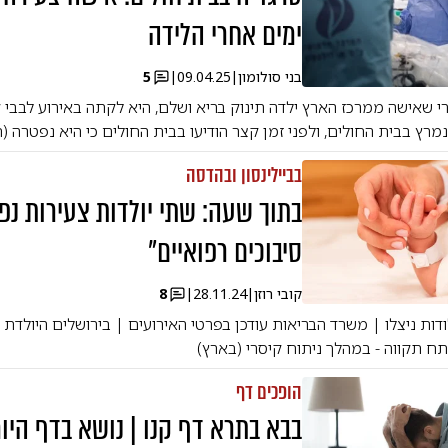
ימים אחרי הלידה
בני סולומון
|
09.04.25
|
5
 שאישה ממרכז הארץ ילדה תינוק בריא ושלם, היא לקתה באירוע לבבי 
רץ בבית החולים, ולפני זמן קצר הודיעו בבית החולים כי היא נפטרה (
בביילינסון ובהדסה
בתוך שעה: שתי יולדות צעירות נפ
סיבוכים רפואיים"
קובי רוזן
|
28.11.24
|
8
ילודות ניצלו | משרד הבריאות עודכן בפרטי האירועים | בירושלים היולדת
ח תקווה - במהלך ניתוח קיסרי (בארץ)
הופכים דף
בבא בתרא דף קנו | נושא בדף היומ