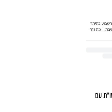
השבוע בהיתר
בת | מה גדר
שו"ת עם