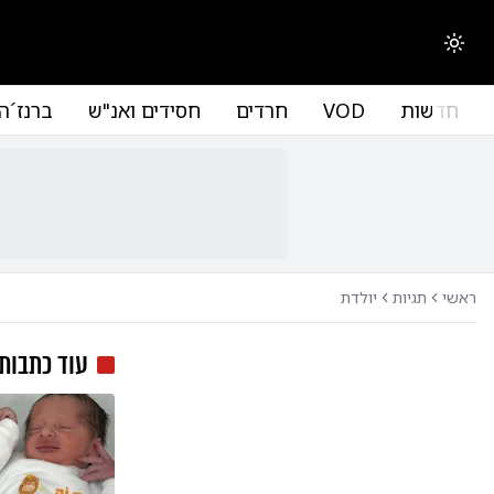
החלפת מצב תצוגה
חדשות
VOD
חרדים
חסידים ואנ"ש
ברנז´ה
ראשי
תגיות
יולדת
עוד כתבות