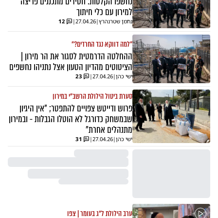
נחשפו הקלטות: חסידים מתכננים פריצה
למירון עם כלי חיתוך
נחמן שטרנהרץ
|
27.04.26
|
12
"למה דווקא נגד החרדים?"
ההחלטה הדרמטית לסגור את הר מירון |
הציטוטים מהדיון הטעון אצל נתניהו נחשפים
ישי כהן
|
27.04.26
|
23
סערת ביטול הילולת הרשב"י במירון
פרוש ודייטש צפויים להתפטר; "אין היגיון
שבמשחק כדורגל לא הוטלו הגבלות - ובמירון
מתנהלים אחרת"
ישי כהן
|
27.04.26
|
31
ערב הילולת ל"ג בעומר | צפו