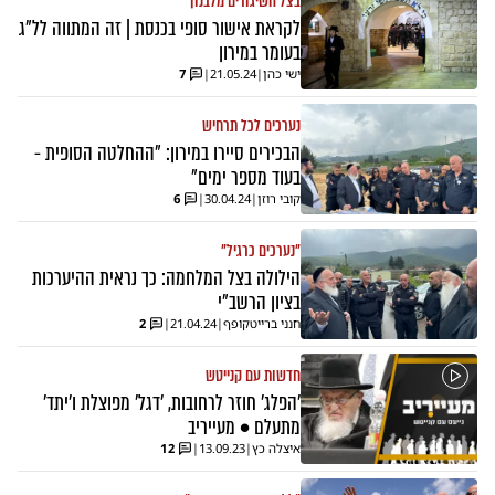
בצל השיגורים מלבנון
לקראת אישור סופי בכנסת | זה המתווה לל"ג
בעומר במירון
ישי כהן
|
21.05.24
|
7
נערכים לכל תרחיש
הבכירים סיירו במירון: "ההחלטה הסופית -
בעוד מספר ימים"
קובי רוזן
|
30.04.24
|
6
"נערכים כרגיל"
הילולה בצל המלחמה: כך נראית ההיערכות
בציון הרשב"י
חנני ברייטקופף
|
21.04.24
|
2
חדשות עם קנייטש
'הפלג' חוזר לרחובות, 'דגל' מפוצלת ו'יתד'
מתעלם • מעייריב
איצלה כץ
|
13.09.23
|
12