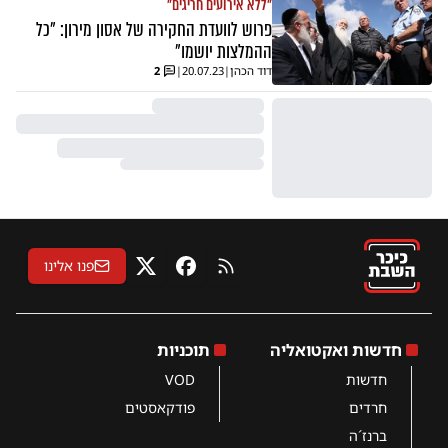
"ללא אירועים חריגים"
פרוש לוועדת החקירה של אסון מירון: "כל
ההמלצות יושמו"
דוד הכהן
|
20.07.23
|
2
פנו אלינו
RSS
פייסבוק
X
חדשות ואקטואליה
תוכניות
חדשות
VOD
חרדים
פודקאסטים
ברנז´ה