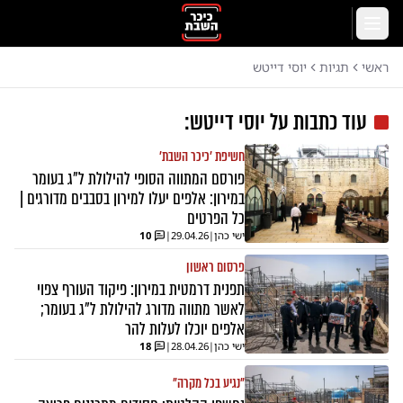
לג לתוכן הראשי
תפריט
ראשי
תגיות
יוסי דייטש
עוד כתבות על
יוסי דייטש
:
חשיפת ׳כיכר השבת׳
פורסם המתווה הסופי להילולת ל"ג בעומר
במירון: אלפים יעלו למירון בסבבים מדורגים |
כל הפרטים
ישי כהן
|
29.04.26
|
10
פרסום ראשון
תפנית דרמטית במירון: פיקוד העורף צפוי
לאשר מתווה מדורג להילולת ל"ג בעומר;
אלפים יוכלו לעלות להר
ישי כהן
|
28.04.26
|
18
"נגיע בכל מקרה"