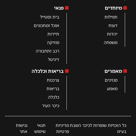
מיוחדים
פנאי
תפילות
בית וסטייל
דעות
אוכל ומתכונים
יהדות
תיירות
משפחה
מוזיקה
רכב ותחבורה
דיגיטל
מאמרים
בריאות וכלכלה
מגזינים
צרכנות
מאמע
בריאות
כלכלה
כיכר העיר
כל הזכויות שמורות לכיכר השבת
מדיניות
תנאי
נגישות
בע״מ
פרטיות
שימוש
אתר