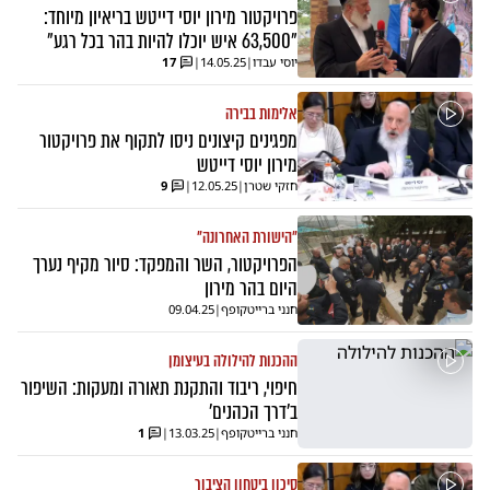
פרויקטור מירון יוסי דייטש בריאיון מיוחד:
"63,500 איש יוכלו להיות בהר בכל רגע"
יוסי עבדו
|
14.05.25
|
17
אלימות בבירה
מפגינים קיצונים ניסו לתקוף את פרויקטור
מירון יוסי דייטש
חזקי שטרן
|
12.05.25
|
9
"הישורת האחרונה"
הפרויקטור, השר והמפקד: סיור מקיף נערך
היום בהר מירון
חנני ברייטקופף
|
09.04.25
ההכנות להילולה בעיצומן
חיפוי, ריבוד והתקנת תאורה ומעקות: השיפור
ב'דרך הכהנים'
חנני ברייטקופף
|
13.03.25
|
1
סיכון ביטחון הציבור