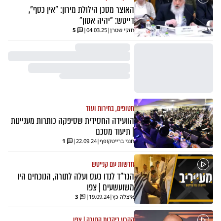
האוצר מסכן הילולת מירון: "אין כסף",
דייטש: "יהיה אסון"
חזקי שטרן
|
04.03.25
|
5
חטופים, בחירות ועוד
הוועידה החסידית שסיפקה כותרות מעניינות
| תיעוד מסכם
חנני ברייטקופף
|
22.09.24
|
1
חדשות עם קנייטש
הגר"ד לנדו כעס ועלה לתורה, הנוכחים היו
משועשעים | צפו
איצלה כץ
|
19.09.24
|
3
הקרע ביהדות התורה | צפו