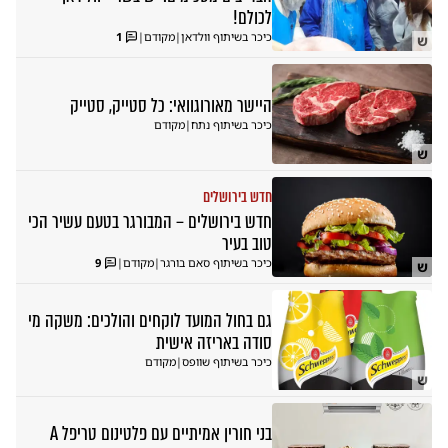
לכולם!
כיכר בשיתוף וולדאן
|
מקודם
|
1
ש
היישר מאורוגוואי: כל סטייק, סטייק
כיכר בשיתוף נתח
|
מקודם
ש
חדש בירושלים
חדש בירושלים – המבורגר בטעם עשיר הכי
טוב בעיר
כיכר בשיתוף סאם בורגר
|
מקודם
|
9
ש
גם בחול המועד לוקחים והולכים: משקה מי
סודה באריזה אישית
כיכר בשיתוף שוופס
|
מקודם
ש
בני חורין אמיתיים עם פלטינום טריפל A