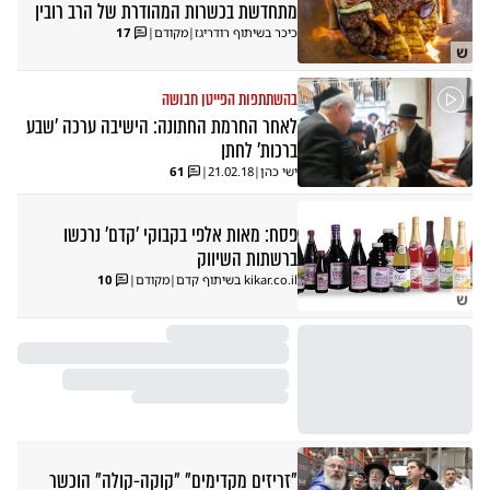
מתחדשת בכשרות המהודרת של הרב רובין
כיכר בשיתוף רודריגז
|
מקודם
|
17
ש
בהשתתפות הפייטן חבושה
לאחר החרמת החתונה: הישיבה ערכה 'שבע
ברכות' לחתן
ישי כהן
|
21.02.18
|
61
פסח: מאות אלפי בקבוקי 'קדם' נרכשו
ברשתות השיווק
kikar.co.il בשיתוף קדם
|
מקודם
|
10
ש
"זריזים מקדימים" "קוקה-קולה" הוכשר