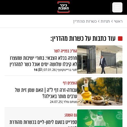
לג לתוכן הראשי
תפריט
ראשי
תגיות
כשרות מהדרין
עוד כתבות על
כשרות מהדרין
:
הח"כ בפנייה לשר
חרפה בכלא הצבאי: בחורי ישיבות שנעצרו
לא קיבלו שלושה ימים אוכל כשר למהדרין
חנני ברייטקופף
|
07.01.26
|
16
הופכים דף
עבודה-זרה דף ל"ה | האם שמן זית של
ערבים מותר באכילה?
מנחם גולד
|
24.07.25
גם השנה:
ספרייט בטעם לימון-ליים בכשרות מהודרת