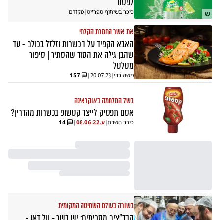
לפסח
כיכר בשיתוף ספרייט
|
מקודם
ש
את אשר החמרת הקלתי
האבא הקפיד על הכשרות וזלזל בכולם - עד
שהבן גילה את הסוד שהסתיר | סיפור
מטלטל
משה רבי
|
20.07.23
|
157
בשל המלחמה באוקראינה
אסם תפסיק לייצר קטשופ בכשרות מהדרין?
כיכר השבת
|
ע.
08.06.22
|
14
בשורה בעולם השחיטה המקומית
הבד"צים מסכימים: יש בשר - וול דאן -