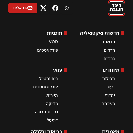
פנו אלינו
RSS
פייסבוק
X
חדשות ואקטואליה
תוכניות
חדשות
VOD
חרדים
פודקאסטים
ברנז´ה
מיוחדים
פנאי
תפילות
בית וסטייל
דעות
אוכל ומתכונים
יהדות
תיירות
משפחה
מוזיקה
רכב ותחבורה
דיגיטל
מאמרים
בריאות וכלכלה