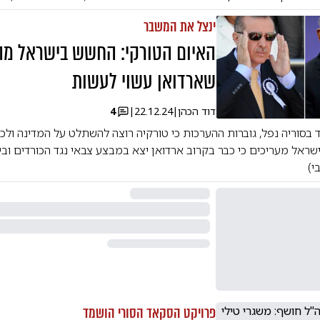
ינצל את המשבר
האיום הטורקי: החשש בישראל מ
שארדואן עשוי לעשות
דוד הכהן
|
22.12.24
|
4
בסוריה נפל, גוברות ההערכות כי טורקיה רוצה להשתלט על המדינה ולכ
שראל מעריכים כי כבר בקרוב ארדואן יצא במבצע צבאי נגד הכורדים וב
י)
פרויקט הסקאד הסורי הושמד