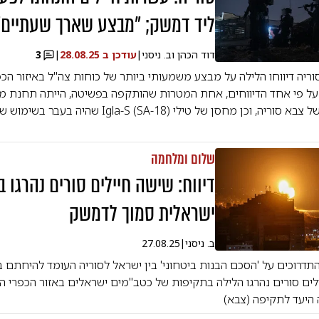
ליד דמשק; "מבצע שארך שעתיים"
דוד הכהן וב. ניסני
|
עודכן ב
28.08.25
|
3
ריה דיווחו הלילה על מבצע משמעותי ביותר של כוחות צה"ל באיזור הכ
ששייך ל"כוח 4" של צבא סוריה, וכן מחסן של טילי gla-S (SA-18
שלום ומלחמה
דיווח: שישה חיילים סורים נהרגו 
ישראלית סמוך לדמשק
ב. ניסני
|
27.08.25
התדרוכים על 'הסכם הבנות ביטחוני' בין ישראל לסוריה העומד להיחתם ב
ילים סורים נהרגו הלילה בתקיפות של כטב"מים ישראלים באזור הכפרי 
 היעד לתקיפה (צבא)