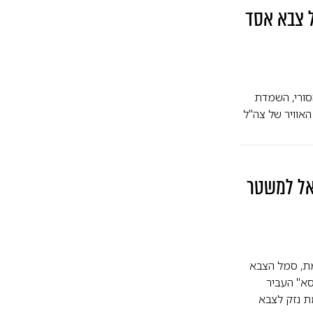
הנ"מ של צבא אסד
ורי, השמדת
האוויר של צה"ל
אל למשטר
ת, סמל הצבא
סא" העביר
ת נזק לצבא