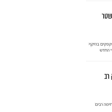
שטר
פקפקים בהיקף
י החדש
רב
חימה רבים