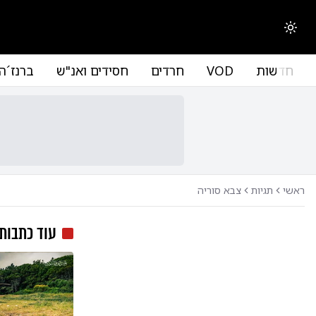
החלפת מצב תצוגה
חדשות
VOD
חרדים
חסידים ואנ"ש
ברנז´ה
ראשי
תגיות
צבא סוריה
עוד כתבות