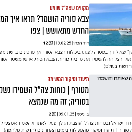
מקווים שצה"ל שומע
צבא סוריה הושמד? תראו איך המ
החדש מתאושש | צפו
דוד הכהן
|
19.02.25
|
12
" יצא לדרך במטרה לפגוע ביכולות הצבא הסורי, אך סרטונים ברשת מ
אולי הצליחה להשמיד את מרבית כוחות הצבא הסורי, או שהמשטר הסור
דשות בעולם)
תיעוד וסיקור המשימה
מטורף | כוחות צה"ל השמידו נשק 
בסוריה; זה מה שנמצא
ב. ניסני
|
09.01.25
|
2
רחי ישראל ובכוחות צה"ל, 'עוצבת הגולן' פעלו לאתר ולהשמיד אמצעי ל
סוריה | תיעוד וסיקור מהפעילות בימים האחרונים (חדשות מלחמה)