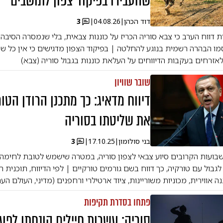
שהעבירו בפיקוד צפון לתושבים
דוד הכהן
|
04.08.26
|
3
דווח הערב כי צבא סוריה הכריז על כוננות צבאית, בלי שנמסרה הסיבה 
ו הבהרה רשמית בנוגע להחלטה | בפיקוד הצפון מדגישים כי אין כל שי
אזרחים בעקבות הדיווחים על העלאת כוננות בגבול סוריה (צבא)
שובר שוויון
דיווח מדאיג: כך מתכנן הרודן הטו
את שליטתו בסוריה
בני סולומון
|
17.10.25
|
3
בועות הקרובים סיוע צבאי לצפון סוריה, במטרה שישמש לטובת לחימה
גבול עם טורקיה, כך דווח בשם גורמים טורקיים | לפי הדיווח, תוכנית הס
 אווירית, מכוניות משוריינות, ציוד ארטילרי ורחפנים (מדיני, העולם הער
פתחו בסדרת תקיפות
סוריה: עשרות חיילים הונחתו לפע