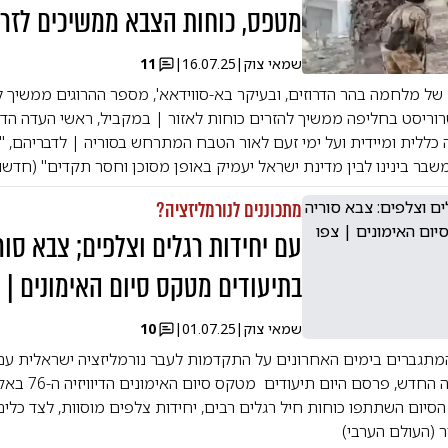
מטפס, כוחות הצבא ממשיכים לזרו
שמאי צוק
|
16.07.25
|
11
של מלחמה בהר הדרוזים, ובעיקר בא-סווידאא', מספר ההרוגים ממשיך ל
יסט בחליפה ממשיך להזרים כוחות לאזור | במקביל, ראשי העדה הדרוז
כללית ומיידית ועל ימי זעם לאור הטבח המתרחש בסוריה | לדבריהם,
שבר בינינו לבין מדינת ישראל יעמיק באופן מסוכן וחסר תקדים" (חדשו
מתכוננים לנורמליזציה?
עם יחידות רגלים וצלפים; צבא סו
בתיעודים מטקס סיום האימונים | 
שמאי צוק
|
01.07.25
|
10
המתגברים בימים האחרונים על התקדמות לעבר נורמליזציה ישראלית ע
החדש, צבא סוריה החדש,
יום השתתפו כוחות חיל רגלים רבים, יחידות צלפים מוסוות, לצד כלים
ר (העולם הערבי)