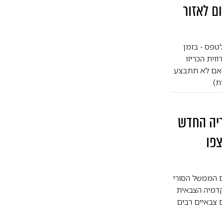
ם לאזור
טפס - בזמן
ית הכריזו
 "אם לא תתבצע
ת)
ריה החדש
צפו
ם הממשל הסורי
 פרסם היום תיעודים מטקס סיום האימונים הדיוויזיה ה-76 באקדמיה הצבאית
 צבאיים רבים