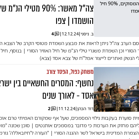
צה"ל מאשר: 90% מטילי 
הושמדו | צפו
ב. ניסני
|
12.12.24
|
4
ם הערב צה"ל ניתן לראות את מבצע השמדת מטוסי הקרב של הצבא הס
 הסורי וכן השמדת משגרי טילי הנ"מ של חיל האוויר הסורי | בנוסף, חיל 
 הנשק ואתרים לייצור אמל"ח של צבא אסד (צבא)
משחק כפול, הפסד צורב
נחשף: המסרים החשאיים בין ישר
אסד - לאורך שנים
דוד הכהן
|
11.12.24
|
2
ת סוערת בעקבות גילוי המסמכים, שעל אף שמקורם האמיתי טרם אומ
יהם מחזק את הערכות כי מדובר במסמכים אותנטים | סוכן שכונה "מו
צמרת המדינית בישראל לשר ההגנה הסורי | "העזרה ל'חיזבאללה' גורמ