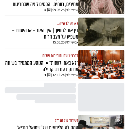
מחירים, רווחים, והפסיכולוגיה שבחריגות
אבישי לוי
|
09.06.25
|
5
לא רק לראייה...
בין אור לחושך | איך האור – או היעדרו –
משפיע על מצב הרוח
אבישי לוי
|
15.05.25
בדרכי נועם ובנתיבות שלום
"לא באתי לשנות" • 'הנוסע המתמיד' בשיחה
מרתקת עם רב קהילה
אבישי לוי
|
12.12.24
|
1
בעידוד של הגר"ג
הקהילה הליטאית של 'שמואל הנביא',