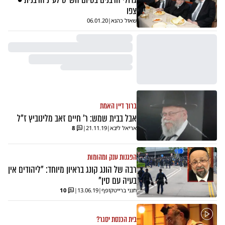
צפו
שאול כהנא
|
06.01.20
ברוך דיין האמת
אבל בבית שמש: ר' חיים זאב מלינוביץ ז"ל
אריאל ליבא
|
21.11.19
|
8
הפגנות ענק ומהומות
רבה של הונג קונג בראיון מיוחד: "ליהודים אין
בעיה עם סין"
חנני ברייטקופף
|
13.06.19
|
10
בית הכנסת יסגר?