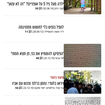
ילדה מעל גיל 5 על אופניים? "זה לא צנוע"
קובי רוזן
|
02.06.16
|
30
לטפל בנפש בלי לחשוש מסטיגמה
ד"ר משה רוטשילד
|
28.04.13
|
11
'הפסיקו להשמיץ את בני, פן תצא חמתי'
יוני גבאי
|
25.12.10
|
48
תיעוד בלעדי
וידאו בלעדי: נחמן ברלנד נפגש עם אביו
בני סגל; צילומים: יוסי פוקס
|
23.12.10
|
56