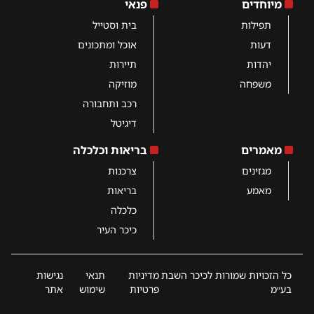
מיוחדים
פנאי
תפילות
בית וסטייל
דעות
אוכל ומתכונים
יהדות
תיירות
משפחה
מוזיקה
רכב ותחבורה
דיגיטל
מאמרים
בריאות וכלכלה
מגזינים
צרכנות
מאמע
בריאות
כלכלה
כיכר העיר
כל הזכויות שמורות לכיכר השבת
מדיניות
תנאי
נגישות
בע״מ
פרטיות
שימוש
אתר