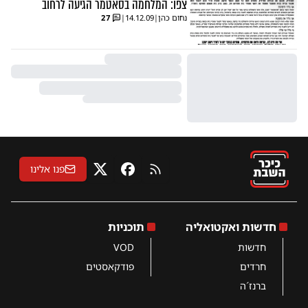
צפו: המלחמה בסאטמר הגיעה לרחוב
נחום כהן
|
14.12.09
|
27
פנו אלינו
RSS
פייסבוק
X
חדשות ואקטואליה
תוכניות
חדשות
VOD
חרדים
פודקאסטים
ברנז´ה