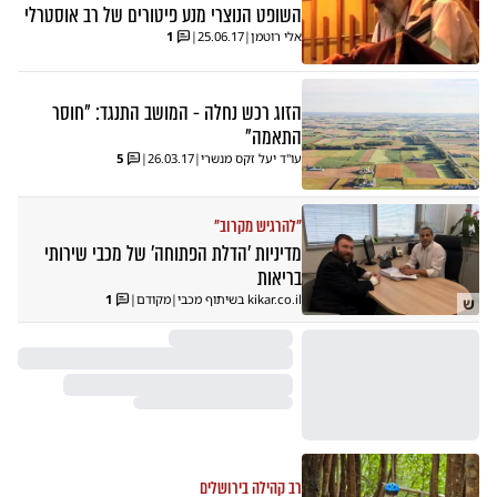
השופט הנוצרי מנע פיטורים של רב אוסטרלי
אלי רוטמן
|
25.06.17
|
1
הזוג רכש נחלה - המושב התנגד: "חוסר
התאמה"
עו"ד יעל זקס מנשרי
|
26.03.17
|
5
"להרגיש מקרוב"
מדיניות 'הדלת הפתוחה' של מכבי שירותי
בריאות
kikar.co.il בשיתוף מכבי
|
מקודם
|
1
ש
רב קהילה בירושלים