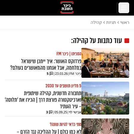
לג לתוכן הראשי
תפריט
ראשי
תגיות
קהילה
עוד כתבות על
קהילה
:
הסכיתו | כיכר FM
פרדוקס האושר: איך ייתכן שישראל
במלחמה, אבל אנחנו מהמאושרים בעולם?
כיכר FM
|
23.03.26
|
5
5 מליון תושבים עד 2030
תחבורה חדשנית, קהילה שיתופית
וארכיטקטורה פורצת דרך | הכירו את 'תלוסה'
– עיר העתיד
אבישי לוי
|
05.09.25
|
3
מתי כדאי להיות שונה?
לא כמו כולם | על ההליכה נגד הזרם –