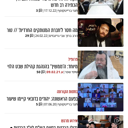
הכתירה רב חדש
חנני ברייטקופף
|
17.12.22
|
3
מה חסר ל'חברת המנותקים החרדית' // טור
הרב ברוך צבי גרינבוים
|
24.02.22
|
29
פרופיל
מיוחד: ה'ממשיך' בהנהגת קהילת שבט הלוי
שימי שפר
|
ע.
09.02.21
|
50
בחסות הקורונה
בפעם הראשונה: יהודים בדובאי קיימו שיעור
חנני ברייטקופף
|
07.06.20
|
5
אירוע מרגש
גדולי הרבנים בסיום הש"ס לע"נ הרבנית •