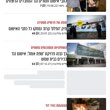
כתבי אישום חמורים נגד המחבלים הרוצחים
ב. ניסני
|
15.06.22
|
7
סופה של פרשייה מסעירה
תיק 'הפלס' קרס: נמחקו כל כתבי האישום
חיים גולדברג
|
23.01.22
|
40
השחיתויות והתחכומים נחשפים
כך נבנה פרויקט 'שפת אמת': אישום נגד
בכירים בבית שמש
חיים גולדברג
|
07.12.21
|
63
המוהמות בעיר לוד