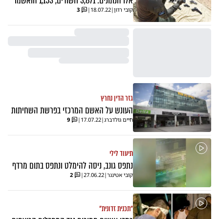
אלו הנתונים: 3,871 חשודים, 1,153 הואשמו
קובי רוזן
|
18.07.22
|
3
גזר הדין נחרץ
העונש על האשם המרכזי בפרשת השחיתות
חיים גולדברג
|
17.07.22
|
9
תיעוד לילי
נתפס גונב, ניסה להימלט ונתפס בתום מרדף
קובי אטינגר
|
27.06.22
|
2
"תכנית זדונית"