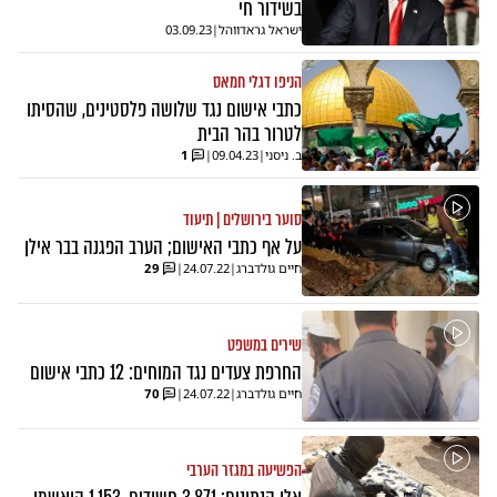
בשידור חי
ישראל גראדווהל
|
03.09.23
הניפו דגלי חמאס
כתבי אישום נגד שלושה פלסטינים, שהסיתו
לטרור בהר הבית
ב. ניסני
|
09.04.23
|
1
סוער בירושלים | תיעוד
על אף כתבי האישום; הערב הפגנה בבר אילן
חיים גולדברג
|
24.07.22
|
29
שירים במשפט
החרפת צעדים נגד המוחים: 12 כתבי אישום
חיים גולדברג
|
24.07.22
|
70
הפשיעה במגזר הערבי