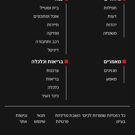
תפילות
בית וסטייל
דעות
אוכל ומתכונים
יהדות
תיירות
משפחה
מוזיקה
רכב ותחבורה
דיגיטל
מאמרים
בריאות וכלכלה
מגזינים
צרכנות
מאמע
בריאות
כלכלה
כיכר העיר
כל הזכויות שמורות לכיכר השבת
מדיניות
תנאי
נגישות
בע״מ
פרטיות
שימוש
אתר