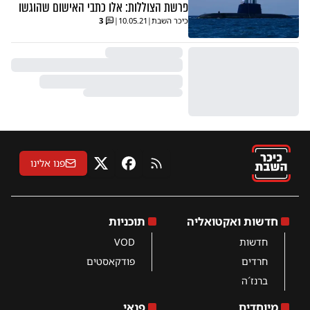
פרשת הצוללות: אלו כתבי האישום שהוגשו
כיכר השבת
|
10.05.21
|
3
פנו אלינו
RSS
פייסבוק
X
חדשות ואקטואליה
תוכניות
חדשות
VOD
חרדים
פודקאסטים
ברנז´ה
מיוחדים
פנאי