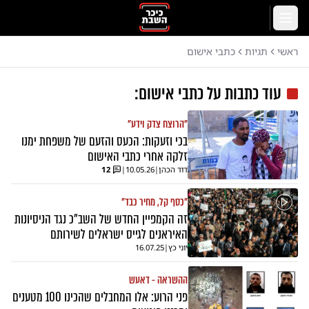
לג לתוכן הראשי
תפריט
ראשי
תגיות
כתבי אישום
עוד כתבות על
כתבי אישום
:
"הרוצח צדק וידע"
בכי וזעקות: הכעס והזעם של משפחת ימנו
זלקה אחרי כתבי האישום
דוד הכהן
|
10.05.26
|
12
"כסף קל, מחיר כבד"
זה הקמפיין החדש של השב"כ נגד הניסיונות
האיראנים לגייס ישראלים לשירותם
יוני כץ
|
16.07.25
ההשראה - דאעש
פני הרוע: אלו המחבלים שהכינו 100 מטענים