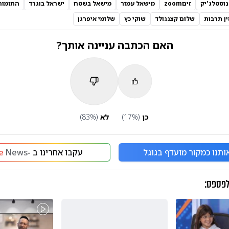
וסטלג'יק
זיםzoom
מישאל עמור
מישאל בשטח
ישראל בוגרד
התזמור
ין תרבות
שלום קצנגולד
שוקי כץ
שלומי איפרגן
האם הכתבה עניינה אותך?
כן
(
%)
17
לא
(
%)
83
ותנו כמקור מועדף בגוגל
עקבו אחרינו ב -
News
e
לפספס: