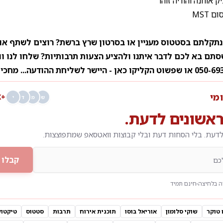
ק אוחנה והודיה זוהר
 MST
 נתקלתם בסטטוס מעניין או בסרטון שרץ ברשת? רוצים לשתף אות
סתם בא לכם לדבר איתנו ולהציע הצעות תרבותיות? שלחו לנו 
הקליקו כאן
- היישר לשליחת ההודעה... מחכי
ומי
+68K
ש
מ
ד
י
אשונים לדעת.
דעת. בלי הסחות דעת ובלי קבוצות וואטסאפ שמתפוצצות.
קבלו 
 בלחיצה
חינם תמיד
טוקר
שוקי סלומון
אוריאל בוסו
תוכנית אירוח
תרבות
סטטוס
טיקטוק