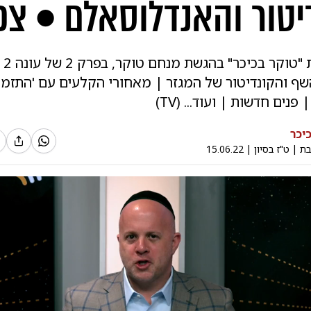
יטור והאנדלוסאלם • צפ
מגזין
שף והקונדיטור של המגזר | מאחורי הקלעים עם 'התזמו
נים חדשות | ועוד... (TV)
יכר
בת
|
ט"ז בסיון
|
15.06.22