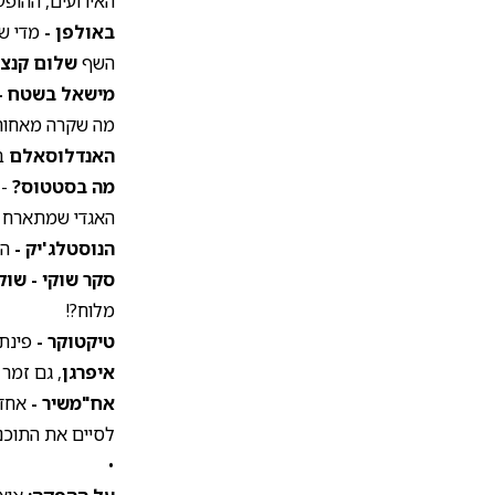
האירועים, ההופע
באולפן -
מדי ש
השף
שלום קנצג
מישאל בשטח -
מה שקרה מאחורי
האנדלוסאלם
במ
מה בסטטוס?
- 
האגדי שמתארח ב
הנוסטלג'יק -
הס
סקר שוקי -
שוקי
מלוח?!
טיקטוקר -
פינת 
איפרגן
, גם זמר 
אח"משיר -
אחד 
לסיים את התוכני
•