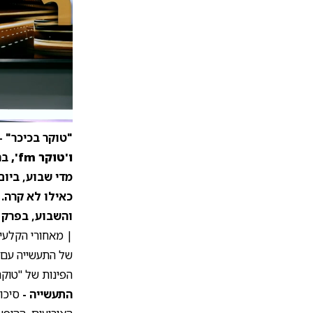
"טוקר בכיכר" -
ו'טוקר fm',
בה
מדי שבוע, ביום
כאילו לא קרה.
והשבוע, בפרק ה
| מאחורי הקלעי
של התעשייה עם
הפינות של "טוקר
התעשייה -
סיכום