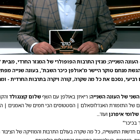
0:00
/
33:12
0
 העונה השנייה; מגזין התרבות הפופולרי של המגזר החרדי, מ
בית '
גשת מנחם טוקר היישר מ'אולפן כיכר השבת', בעונה שנייה מפתי
 רביעי, נסכם את כל מה שקרה, קורה ויקרה בתרבות החרדית - ומ
שני של העונה השנייה:
ריאיון באולפן עם השף
שלום קצנגולד
והקו
ם של התזמורת האנדלוסאלם | הסטטוסים הכי חמים של האמנים | ה
שלומי איפרגן
ועוד...
 בכיכר"
 חדשות התעשייה, כל מה שקרה בעולם התרבות והמוזיקה של הציבור 