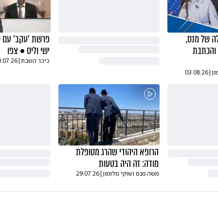
לה של מנס,
פרשת 'עקב' עם שו
 והכתבת
ישי וליס • צפו
כיכר השבת
|
0.07.26
ון
|
03.08.26
הרופא היהודי שהרג מטופלת
מודה: זה היה בטעות
משה מנס ושוקי סלומון
|
29.07.26