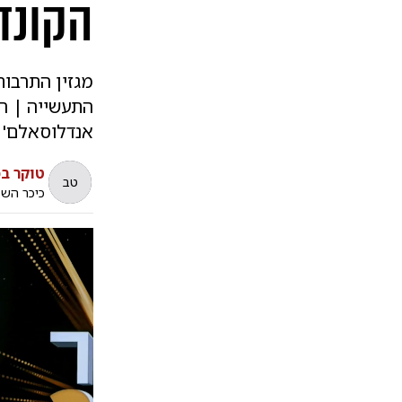
הקונד
התעשייה | ה
אנדלוסאלם' | פ
טוקר בכ
טב
כיכר הש