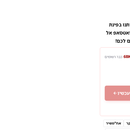
נו בפינת
וואטסאפ אל
ם לכם!
כבר רשומים
עכשיו
ר
אח"משיר