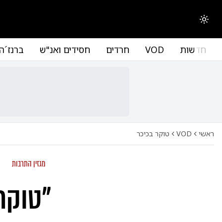
החלפת מצב תצוגה
חדשות
VOD
חרדים
חסידים ואנ"ש
ברנז´ה
ראשי
VOD
טוקר בכיכר
מגזין התרבות