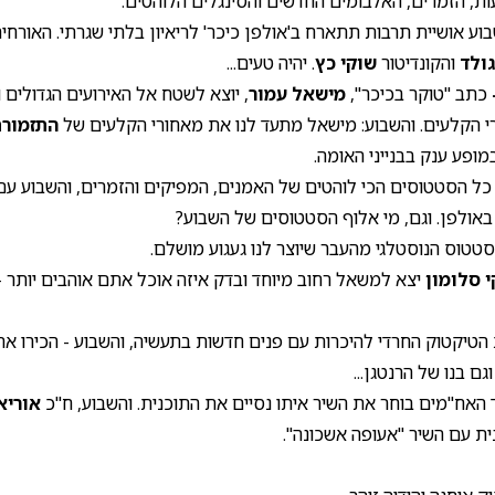
ות, הזמרים, האלבומים החדשים והסינגלים הלוהטים.
בוע אושיית תרבות תתארח ב'אולפן כיכר' לריאיון בלתי שגרתי. האורחי
ולד
והקונדיטור
שוקי כץ
. יהיה טעים...
כתב "טוקר בכיכר",
מישאל עמור
, יוצא לשטח אל האירועים הגדולים 
 הקלעים. והשבוע: מישאל מתעד לנו את מאחורי הקלעים של
התזמור
ופע ענק בבנייני האומה.
כל הסטטוסים הכי לוהטים של האמנים, המפיקים והזמרים, והשבוע ע
אולפן. וגם, מי אלוף הסטטוסים של השבוע?
טטוס הנוסטלגי מהעבר שיוצר לנו געגוע מושלם.
 סלומון
יצא למשאל רחוב מיוחד ובדק איזה אוכל אתם אוהבים יותר -
הטיקטוק החרדי להיכרות עם פנים חדשות בתעשיה, והשבוע - הכירו א
וגם בנו של הרנטגן...
האח"מים בוחר את השיר איתו נסיים את התוכנית. והשבוע, ח"כ
אוריא
ת עם השיר "אעופה אשכונה".