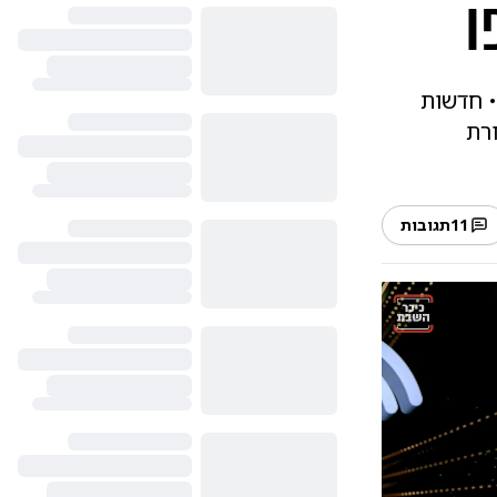
ו
 התרבות "טוקר בכיכר" בהגשת מנחם טוקר, בפרק 2 של עונה 2 • חדשות
רת
11
תגובות