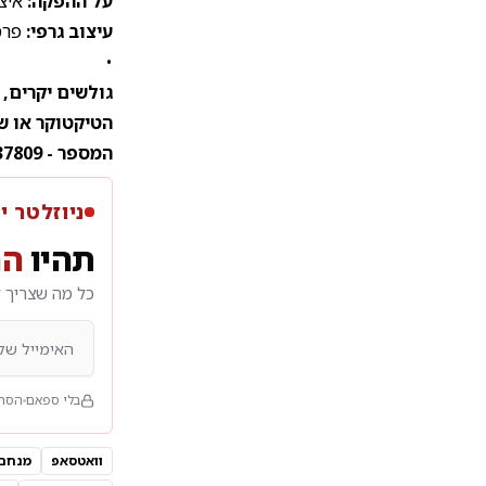
על ההפקה:
איצי
עיצוב גרפי:
פרסום
•
גולשים יקרים,
הטיקטוקר או ש
המספר - 050-6937809 או שפשוט
ניוזלטר י
תהיו
הר
כל מה שצריך ל
בלי ספאם
הסרה
וואטסאפ
מנחם 