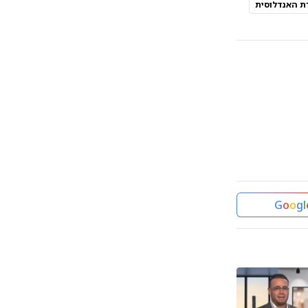
ת האנדלוסית
G
o
o
g
l