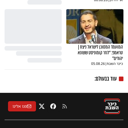
המועמד המסוכן לישראל ניצח |
טראמפ: "לוזר קומוניסט ששונא
יהודים"
כיכר השבת
|
05.08.26
עוד בבעולם:
פנו אלינו
RSS
פייסבוק
X