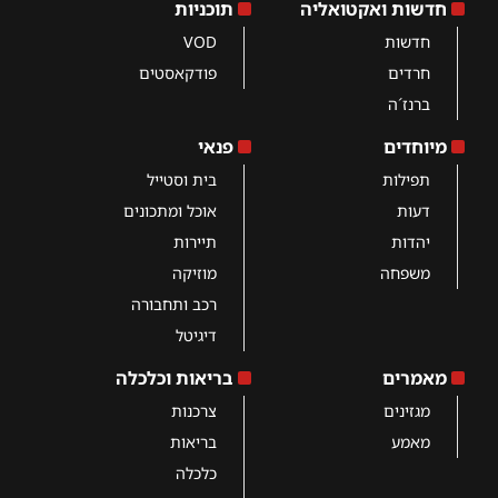
חדשות ואקטואליה
תוכניות
חדשות
VOD
חרדים
פודקאסטים
ברנז´ה
מיוחדים
פנאי
תפילות
בית וסטייל
דעות
אוכל ומתכונים
יהדות
תיירות
משפחה
מוזיקה
רכב ותחבורה
דיגיטל
מאמרים
בריאות וכלכלה
מגזינים
צרכנות
מאמע
בריאות
כלכלה