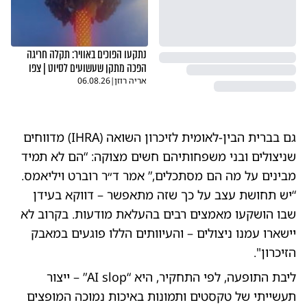
נתקעו הפוכים באוויר: תקלה חריגה
הפכה מתקן שעשועים לסיוט | צפו
אריה רוזן
|
06.08.26
גם בברית הבין-לאומית לזיכרון השואה (IHRA) מדווחים
שניצולים ובני משפחותיהם חשים מצוקה: “הם לא תמיד
מבינים על מה הם מסתכלים,” אמר ד״ר רוברט ויליאמס.
“יש תחושת עצב על כך שזה מתאפשר – דווקא בעידן
שבו הושקעו מאמצים רבים בהעלאת מודעות. בקרוב לא
יישארו עמנו ניצולים – והעיוותים הללו פוגעים במאבק
הזיכרון".
ליבת התופעה, לפי התחקיר, היא “AI slop” – ייצור
תעשייתי של טקסטים ותמונות באיכות נמוכה המופצים