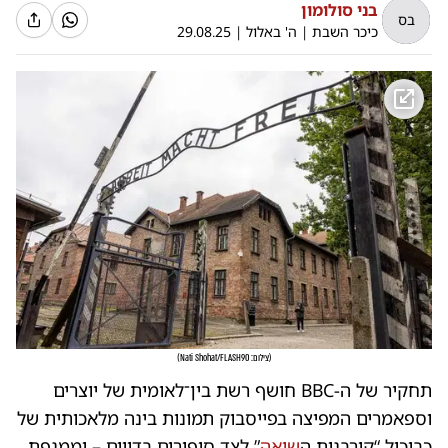
בני סולומון
בס
כיכר השבת
|
ה' באלול
|
29.08.25
(
צילום: Nati Shohat/FLASH90
)
תחקיר של ה-BBC חושף רשת בין־לאומית של יוצרים
וספאמרים המפיצה בפייסבוק תמונות בינה מלאכותית של
כביכול “קורבנות ה
שואה
” לצד סיפורים בדויים – וממנפת