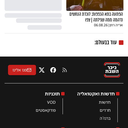
הפתעה בתא הכפפות: לוכדת הנחשים
נדהמה ממה שגילתה | צפו
אריה רוזן
|
06.08.26
עוד בבעולם:
פנו אלינו
RSS
פייסבוק
X
חדשות ואקטואליה
תוכניות
חדשות
VOD
חרדים
פודקאסטים
ברנז´ה