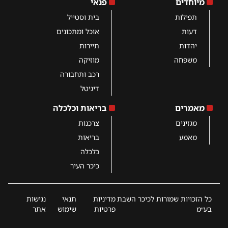
מיוחדים
פנאי
תפילות
בית וסטייל
דעות
אוכל ומתכונים
יהדות
תיירות
משפחה
מוזיקה
רכב ותחבורה
דיגיטל
מאמרים
בריאות וכלכלה
מגזינים
צרכנות
מאמע
בריאות
כלכלה
כיכר העיר
כל הזכויות שמורות לכיכר השבת
מדיניות
תנאי
נגישות
בע״מ
פרטיות
שימוש
אתר