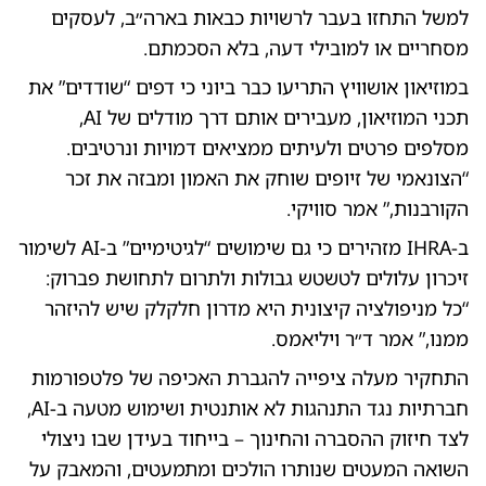
למשל התחזו בעבר לרשויות כבאות בארה״ב, לעסקים
מסחריים או למובילי דעה, בלא הסכמתם.
במוזיאון אושוויץ התריעו כבר ביוני כי דפים “שודדים” את
תכני המוזיאון, מעבירים אותם דרך מודלים של AI,
מסלפים פרטים ולעיתים ממציאים דמויות ונרטיבים.
“הצונאמי של זיופים שוחק את האמון ומבזה את זכר
הקורבנות,” אמר סוויקי.
ב-IHRA מזהירים כי גם שימושים “לגיטימיים” ב-AI לשימור
זיכרון עלולים לטשטש גבולות ולתרום לתחושת פברוק:
“כל מניפולציה קיצונית היא מדרון חלקלק שיש להיזהר
ממנו,” אמר ד״ר ויליאמס.
התחקיר מעלה ציפייה להגברת האכיפה של פלטפורמות
חברתיות נגד התנהגות לא אותנטית ושימוש מטעה ב-AI,
לצד חיזוק ההסברה והחינוך – בייחוד בעידן שבו ניצולי
השואה המעטים שנותרו הולכים ומתמעטים, והמאבק על