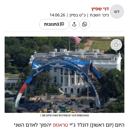
דני שפיץ
דש
כיכר השבת
|
כ"ט בסיון
|
14.06.26
3
תגובות
מתחם הספורט לכבוד יום ההולדת של הנשיא
(
צילום: מסך
)
היום (יום ראשון) דונלד ג'יי
טראמפ
יהפוך לאדם השני