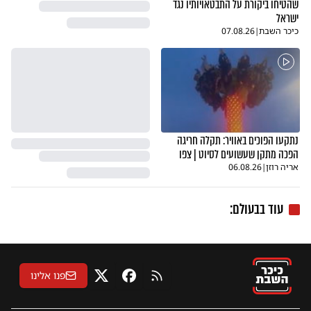
שהטיחו ביקורת על התבטאויותיו נגד
ישראל
כיכר השבת
|
07.08.26
נתקעו הפוכים באוויר: תקלה חריגה
הפכה מתקן שעשועים לסיוט | צפו
אריה רוזן
|
06.08.26
עוד בבעולם:
פנו אלינו
RSS
פייסבוק
X