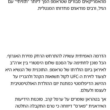
מהאמריקאים סבורים שטראמפ הפך ליותר "תזזיתי" עם
הגיל, ורבים מודאגים מחדותו המנטלית.
0:00
/
0:17
10
10
הדרמה האמיתית עשויה להתרחש הרחק מזירת האגרוף.
חיל 
הכל מוכן לחתימה על הסכם שלום היסטורי בין ארה"ב
לאיראן ביום הולדתו של טראמפ. התוכנית של הנשיא היא
לצעוד לזירת ה-UFC לקול תשואות הקהל ולהכריז על
ההישג הדיפלומטי כמתנת יום ההולדת האולטימטיבית
לעצמו ולעולם.
אך בטהראן שומרים על ערפל קרב. סוכנות הידיעות
האיראנית "פארס" דיווחה כי טרם התקבלה החלטה