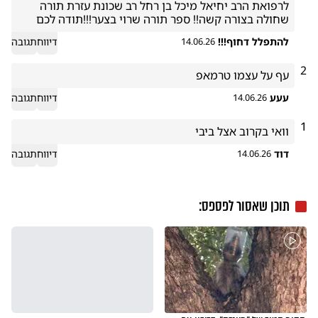
לרפואת הרב יחיאל מיכל בן רחל רב שכונת עזרת תורה 
שחולה בצורה קשה!! ספר תורה שרוי בצער!!!תודה לכם 
להתפלל דחוף!!!
דיווח
תגובה
14.06.26
2
עף על עצמו טרמאפ

עעע
דיווח
תגובה
14.06.26
1
וואי בקרוב אצל ביבי
דוד
דיווח
תגובה
14.06.26
תוכן שאסור לפספס: