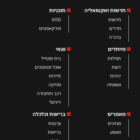
חדשות ואקטואליה
תוכניות
חדשות
VOD
חרדים
פודקאסטים
ברנז´ה
מיוחדים
פנאי
תפילות
בית וסטייל
דעות
אוכל ומתכונים
יהדות
תיירות
משפחה
מוזיקה
רכב ותחבורה
דיגיטל
מאמרים
בריאות וכלכלה
מגזינים
צרכנות
מאמע
בריאות