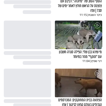
הסוף הטוב של "מיונזה": דביבון עם
צנצנת על הראש חולץ לאחר ימים של
סבל | צפו
כיכר השבת
|
11:15
מי שיגע בבן שלי: הפילה סגרה חשבון
עם "תוקף" מוזר במיוחד
דני שפיץ
|
11:04
הפתעה בבית המחוקקים: המכרסמים
הגדולים בעולם קפצו לביקור | צפו