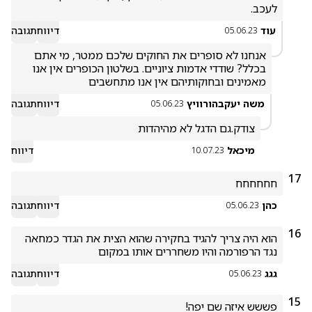
לעכב.
עוד
דיווח
תגובה
05.06.23
אנחנו לא סופרים את החוקים שלכם ממטר, מי אתם 
בכלל? שודדי אדמות ציוניים. בשלטון הכופרים אין אנו 
מאמינים ובחוקותיהם אין אנו מתחשבים
משה יעקבהורוויץ
דיווח
תגובה
05.06.23
צודק.גם הדגל לא מהיהדות
מיכאל
דיווח
10.07.23
17
חחחחחח
כהן
דיווח
תגובה
05.06.23
16
הוא היה צריך להגיד בחקירה שהוא הצית את הגדר כמחאה 
נגד הרפורמה והיו משחררים אותו במקום
גגג
דיווח
תגובה
05.06.23
15
פששש איזה שם יפה!