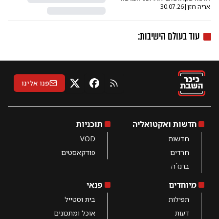
אריה רוזן
|
30.07.26
עוד ב
עולם הישיבות
:
פנו אלינו
RSS
X
פייסבוק
חדשות ואקטואליה
תוכניות
חדשות
VOD
חרדים
פודקאסטים
ברנז´ה
מיוחדים
פנאי
תפילות
בית וסטייל
דעות
אוכל ומתכונים