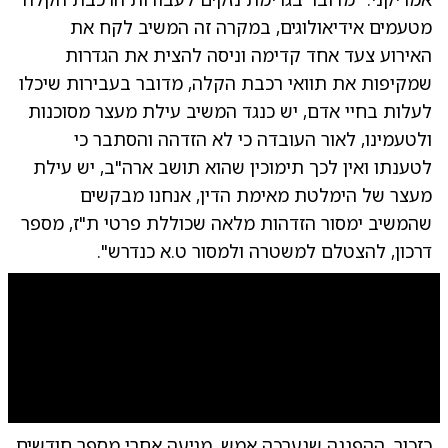
מטעמים אידיאולוגים, במקרה זה המשיב לקח את
האירוע צעד אחד קדימה וניסה להצית את הגדרות
שמקיפות את תוואי רכבת הקלה, מדובר בעבירות שיכלו
לעלות בחיי אדם, יש כנגד המשיב עילת מעצר מסוכנות
ולטעמינו, לאור העובדה כי לא הזדהה והסתבר כי
לטענתו ואין לכך תימוכין שהוא תושב ארה"ב, יש עילת
מעצר של הימלטת מאימת הדין, אנחנו מבקשים
שהמשיב ימסור הזדהות מלאה שכוללת פרטי ת"ז, מספר
דרכון, להצטלם למשטרה ולמסור ט.א כנדרש".
0:00
/
0:09
10
10
כזכור, ההפגנה שנערכה אמש, מגיעה אחרי מספר חודשים
שוט