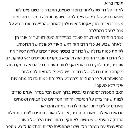
תינוק בריא.
לאחר הלידה שהצליחה בחסדי שמיים, התברר כי כשבועיים לפני
שהאם הגיעה לבדיקה היא חלתה בשפעת ונטלה במשך כמה ימים
משככי כאבים כגון; אקמול ואופטלגין לאחר שהתייעצה עם רופא על
מנת לטפל במחלתה.
מנהל היחידה לאולטרה סאונד במיילדות וגינקולוגיה, ד"ר אורי חן
"לאחר שבוע 34 כלי הדם הזה רגיש מאוד לפעולה של תרופות.
לקיחת כמות גדולה של כדורים במשך מספר ימים עלולה לסגור את
כלי הדם העוברי החשוב הזה ולהביא במקרים מסוימים לאי ספיקת לב
עוברית, יתר לחץ דם ריאתי ואף למות העובר. ככל הנראה במקרה זה
נלקחה כמות גדולה של כדורים. יש לפעול להתאם להמלצות
הרפואיות ועל פי ההנחיות ולהימנע מלקיחת כמות גדולה מתרופות
אילו ללא מעקב".
האם מספרת "סיפרה כי עכשיו ברוך השם הכל בסדר. אנחנו מודים
לצוות שערי צדק על הטיפול והזיהוי המדהים של הבעיה ושמחים
שאנחנו יכולים לחגוג את הילדה השמחה והבריאה".
טכנאית האולטרסאונד החרדית, אביטל טאובר מספרת "מיד בתחילת
הבדיקה ראיתי שיש משהו לא תקין בהתכווצות הלב של העובר.
התייעצתי עם מומחי הלב שלנו שהתגייסו מידית והחליטו לבצע מספר