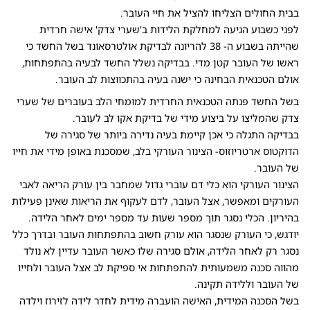
בבית החולים הצליחו להציל את חיי העובר.
לפני כשבוע הגיעה למחלקת הלידות ב'שערי צדק' אישה חרדית
שהייתה בשבוע ה- 38 להריונה לבדיקת אולטרסאונד בשל החשד כי
ראשו של העובר קטן מדי. בבדיקה נשלל החשד לבעיה בהתפתחות,
אולם הטכנאית הבחינה כי ישנה בעיה בהתכווצות לב העובר.
בשל החשד פנתה הטכנאית החרדית למומחי הלב בעוברים של שערי
צדק שהמליצו על ביצוע מידי של בדיקת אקו לב לעובר.
בבדיקה התגלה כי אכן קיימת בעיה נדירה ביותר של סגירה של
הדוקטוס ארטריוזוס- הצינור העורקי בלב, שמסכנת באופן מידי את חייו
של העובר.
הצינור העורקי הוא כלי דם עוברי גדול שמחבר בין עורק הריאה לאבי
העורקים ומאפשר, אצל העובר, לדם לעקוף את הריאות שאינן פעילות
בהיריון. הכלי נסגר תוך מספר שעות עד מספר ימים לאחר הלידה.
יודגש, כי העורק שנסגר הוא עורק חשוב בהתפתחות העובר ובדרך כלל
נסגר רק לאחר הלידה, אולם סגירה שלו כאשר העובר עדיין לא נולד
מהווה סכנה משמעותית להתפתחות אי ספיקת לב אצל העובר ולחייו
של העובר וללידה תקינה.
בשל הסכנה המידית, האישה הועברה מידית לחדר לידה לזירוז וילדה