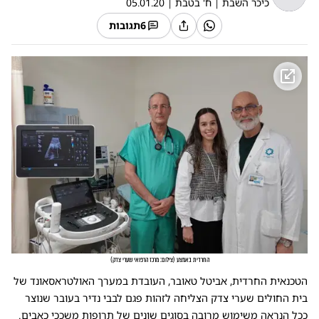
כיכר השבת
|
ח' בטבת
|
05.01.20
6
תגובות
החרדית באמצע
(
צילום: מרכז הרפואי שערי צדק
)
הטכנאית החרדית, אביטל טאובר, העובדת במערך האולטראסאונד של
בית החולים שערי צדק הצליחה לזהות פגם לבבי נדיר בעובר שנוצר
ככל הנראה משימוש מרובה בסוגים שונים של תרופות משככי כאבים.