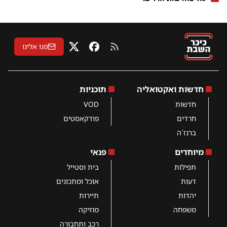
פנו אלינו
RSS
פייסבוק
X
חדשות ואקטואליה
תוכניות
חדשות
VOD
חרדים
פודקאסטים
ברנז´ה
מיוחדים
פנאי
תפילות
בית וסטייל
דעות
אוכל ומתכונים
יהדות
תיירות
משפחה
מוזיקה
רכב ותחבורה