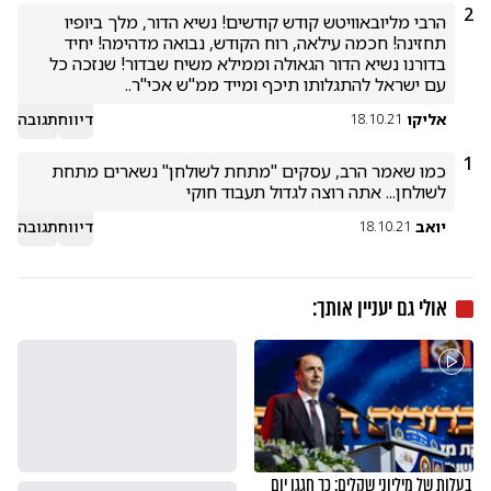
2
הרבי מליובאוויטש קודש קודשים! נשיא הדור, מלך ביופיו 
תחזינה! חכמה עילאה, רוח הקודש, נבואה מדהימה! יחיד 
בדורנו נשיא הדור הגאולה וממילא משיח שבדור! שנזכה כל 
עם ישראל להתגלותו תיכף ומייד ממ"ש אכי"ר..   
אליקו
דיווח
תגובה
18.10.21
1
כמו שאמר הרב, עסקים "מתחת לשולחן" נשארים מתחת 
לשולחן... אתה רוצה לגדול תעבוד חוקי
יואב
דיווח
תגובה
18.10.21
אולי גם יעניין אותך:
בעלות של מיליוני שקלים: כך חגגו יום