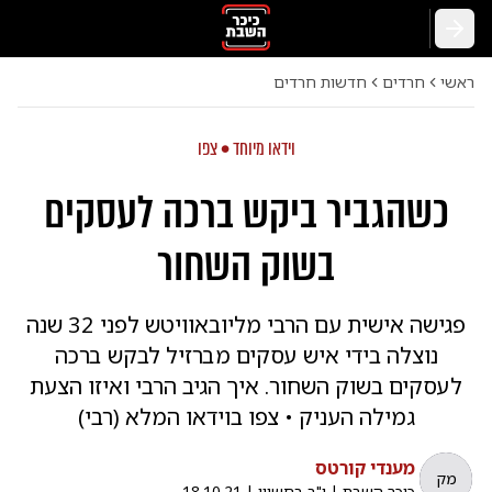
חזרה
ראשי
חרדים
חדשות חרדים
וידאו מיוחד • צפו
כשהגביר ביקש ברכה לעסקים
בשוק השחור
פגישה אישית עם הרבי מליובאוויטש לפני 32 שנה
נוצלה בידי איש עסקים מברזיל לבקש ברכה
לעסקים בשוק השחור. איך הגיב הרבי ואיזו הצעת
גמילה העניק • צפו בוידאו המלא (רבי)
מענדי קורטס
מק
כיכר השבת
|
י"ב בחשוון
|
18.10.21