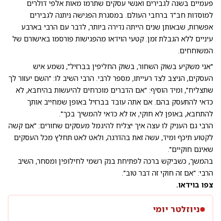
פעמיים בשנה לגבירים ואנשי עסקים שתרמו מאות אלפי דולרים
למוסדות חב"ד ברחבי העולם. במסגרת הפגישה ניתנה לגבירים
אפשרות, שבאותן שנים הייתה נדירה ביותר, לדבר עם הרבי בארבע
עיניים ללא הגבלת זמן. קטעי הוידאו מהפגישות פורסמו באישורם של
המשוחחים.
"אני משקיע בשוק השחור, בשוק החליפין בברזיל", נשמע איש
העסקים, הניצב לצד רעייתו, מספר לרבי. הרבי השיב לו: "השם יעזור לך
שתצליח", ומיד הוסיף: "אם הדברים מוכרחים להיעשות בהיחבא, לא
כדאי להתעסק בהם. אם אתה עובד בברזיל באופן שמחייב אותך
להתחבא, באופן לא חוקי, אז לא כדאי להמשיך בכך".
הרבי גם העניק לו עצה איך יצליח להיגמל מעסקים שחורים: "אם קשה
לקטוע תיכף ומיד, עשה זאת בהדרגה, ולאט לאט תחלץ מכל העסקים
שאינם חוקיים".
בהמשך, כשביקש ברכה לפתיחת בנק רשמי לחילופין ומסחר, השיב
הרבי: "אם זה חוקי זה דבר טוב".
צפו בוידאו.
ניוזלטר יומי