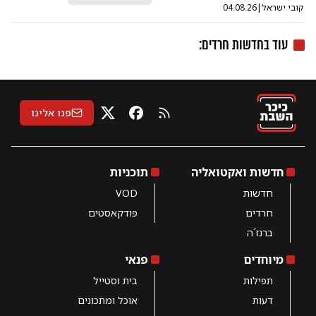
קובי ישראל
|
04.08.26
עוד ב
חדשות חרדים
:
פנו אלינו
RSS
X
פייסבוק
חדשות ואקטואליה
תוכניות
חדשות
VOD
חרדים
פודקאסטים
ברנז´ה
מיוחדים
פנאי
תפילות
בית וסטייל
דעות
אוכל ומתכונים