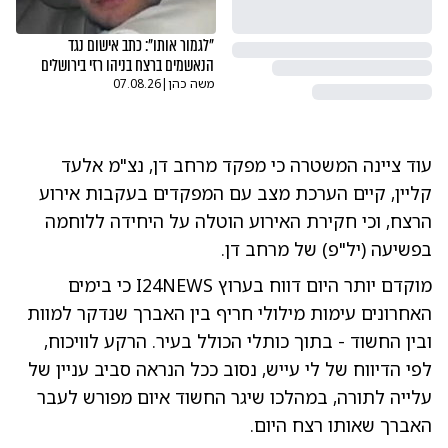
"לגמור אותו": כתב אישום נגד
הנאשמים ברצח בניהו רזי בירושלים
משה כהן
|
07.08.26
עוד ציינה המשטרה כי מפקד מרחב דן, נצ"מ אלעד
קליין, קיים הערכת מצב עם המפקדים בעקבות אירוע
הרצח, וכי חקירת האירוע הוטלה על היחידה ללוחמה
בפשיעה (יל"פ) של מרחב דן.
מוקדם יותר היום דווח בערוץ I24NEWS כי בימים
האחרונים עימות מילולי חריף בין האברך שנדקר למוות
ובין החשוד - בתוך כותלי הכולל בעיר. הרקע לוויכוח,
לפי הדיווח של לי עייש, נסוב ככל הנראה סביב עניין של
עלייה לתורה, במהלכו שיגר החשוד איום מפורש לעבר
האברך שאותו רצח היום.