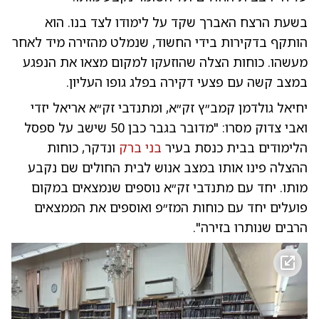
בשעת הרצח האברך שקד על לימודו לצד בנו. הוא
הותקף בדקירות בידי החשוד, שנמלט מהזירה מיד לאחר
מעשהו. כוחות הצלה שהוזעקו למקום מצאו את הנפגע
במצב קשה עם פצעי דקירה בפלג גופו העליון.
יחיאל גולדמן קמב״ץ זק״א, ומתנדבי זק״א אריאל יזדי
ואבי צדוק מסרו: "מדובר בגבר כבן 50 שישב על ספסל
הלימודים בבית כנסת בעיר
בני ברק
ונדקר, כוחות
ההצלה פינו אותו במצב אנוש לבית החולים שם נקבע
מותו. יחד עם מתנדבי זק״א נוספים שנמצאים במקום
פועלים יחד עם כוחות המז״פ ואוספים את הממצאים
הרבים שנותרו בזירה".