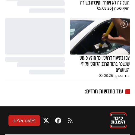
השכולה לא ויתרה וקיבלה בשורה
חזקי שטרן
|
05.08.26
צפו בתיעוד דרמטי: כך חולץ פעוט
שנשכח בתוך הרכב הלוהט על ידי
השוטרים
דוד הכהן
|
05.08.26
עוד ב
חדשות חרדים
:
פנו אלינו
RSS
X
פייסבוק