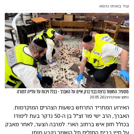
עוד באותו נושא
מסעיר: החשוד ברצח בבני ברק איים על האברך - בגלל ויכוח על עלייה לתורה
נחמן שטרנהרץ
|
20.05.26
האירוע המחריד התרחש בשעות הצהרים המוקדמות.
האברך, הרב ישי פור זצ"ל בן ה-50 נדקר בעת לימודו
בכולל חזון איש ברחוב הארי. למרבה הצער, לאחר מאבק
על חייו בבית החולים תל השומר נקבע מותו.