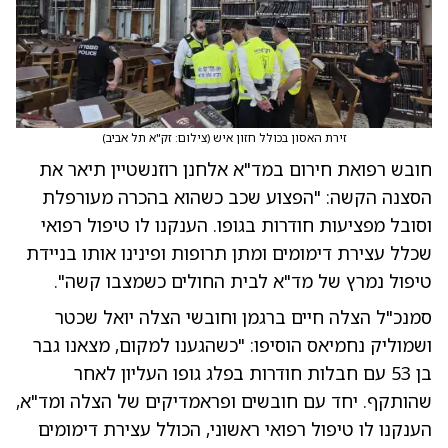
זירת האסון בכולל חזון איש
(
צילום: זק"א תל אביב
)
חובש רפואת חירום במד"א אלחנן רוזנשטיין תיאר את
הסצנה הקשה: "הפצוע שכב כשהוא בהכרה מעורפלת
וסובל מפציעות חודרות בגופו. הענקנו לו טיפול רפואי
שכלל עצירת דימומים ומתן תרופות ופינינו אותו בניידת
טיפול נמרץ של מד"א לבית החולים כשמצבו קשה".
סמנכ"ל הצלה חיים ברגמן וחובשי הצלה יואל שכטר
ושמוליק נחמיאס הוסיפו: "כשהגענו למקום, מצאנו גבר
בן 53 עם חבלות חודרות בפלג גופו העליון לאחר
שהותקף. יחד עם חובשים ופראמדיקים של הצלה ומד"א,
הענקנו לו טיפול רפואי ראשוני, הכולל עצירת דימומים