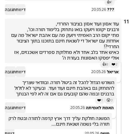
👍
1
???
דיווח
תגובה
20.05.26
11
מתי יקום הרב האמיתי ויזעק מה עם אהבת ישראל מה עם 
אחדות עם ישראל די לשנאת חינם בתוכנו בתוך הציבור 
כאיש אחד בלב אחד ולא מחלוקת ספרדים אשכנזים, אז 
אולי יפסקו האסונות בעזרת ה'
👍
❤️
8
2
אריאל
דיווח
תגובה
20.05.26
השורש הגדול להכל זה ביטול תורה. ובוודאי שצריך 
להתחזק גם באהבת חינם ועוד ועוד.  ובעיקר לא לזלזל 
ברבנים ובמה שהם קובעים גם אם זה לא לפי הבנתך 
❤️
😮
1
3
האמת לאמיתה
דיווח
תגובה
20.05.26
המשנה חולקת עליך דרך ארץ קדמה לתורה ובטח לרק 
תורה בלי נשמה ושנאת חינם.....
משה
דיווח
20.05.26