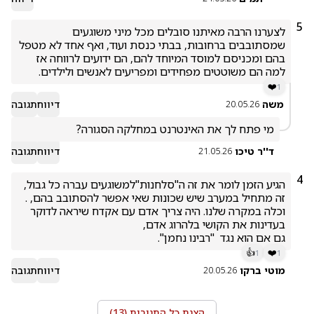
5
לצערנו הרבה מאיתנו סובלים מכל מיני משוגעים 
שמסתובבים ברחובות, בבתי כנסת ועוד, ואף אחד לא מטפל 
בהם ומכניסם למוסד המיוחד להם, הם ידועים לרווחה אז 
למה הם משוטטים מפחידים ומפריעים לאנשים ולילדים. 
❤️
1
משה
דיווח
תגובה
20.05.26
מי פתח לך את האינטרנט במחלקה הסגורה?
ד''ר טיכו
דיווח
תגובה
21.05.26
4
הגיע הזמן לומר את זה ה"סלחנות"למשוגעים עברה כל גבול, 
וכלה במקרה שלנו. היה צריך אדם עם אקדח שיראה לדוקר 
גם אם הוא נגד  "רבינו נחמן". 
👍
❤️
1
1
מוטי ברקו
דיווח
תגובה
20.05.26
הצגת כל התגובות (
13
)