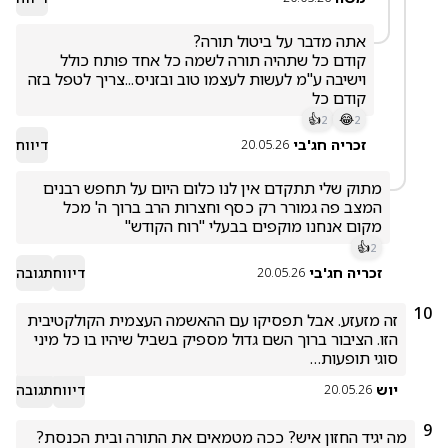
קודם כל שתהיה תורה לשמה כל אחד פותח כולל 
וישיבה ע"מ לעשות לעצמו טוב ובזניס...צריך לטפל בזה 
קודם כל 
👍
😂
2
2
זכריה חג'בי
דיווח
20.05.26
מתוק שלי תתקדם אין לנו כלום היום על תחפש רבנים 
המצב פה גמורר רק כסף וחצרות הרב ברוך ה' מכל 
מקום אנחנו מוקפים בבעלי "רוח הקודש"
👍
2
זכריה חג'בי
דיווח
תגובה
20.05.26
10
זה מזעזע. אבל תפסיקו עם ההאשמה העצמית הקולקטיבית 
הזו. הציבור ברוך השם גדול מספיק בשביל שיהיו בו כל מיני 
סוגי תופעות… 
יוש
דיווח
תגובה
20.05.26
9
מה יגיד החזון איש? ככה מטמאים את התורה ובית הכנסת? 