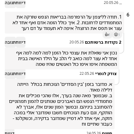
..
דיווח
תגובה
20.05.26
6
1. תודה לליצמן על הרפורמה בבריאות הנפש שזרקה את 
המתמודדים לרחובות. 2. איך כולל הומה אדם ואף אחד לא 
עצר או תפס את הרוצח? איפה לא תעמוד על דם רעך
👍
😮
1
1
2 נקודות ברשותכם
דיווח
תגובה
20.05.26
נכון אני שואלת את עצמי כול הזמן למה למה למה אף 
אחד לא עצר למה כואב לי הלב על הילד האישה בבית 
המשפחה איפו איפו כול האנשים שהיו שמה 
צודק לגמרי
דיווח
תגובה
22.05.26
א. מדובר בזמן 'בין הסדרים' הנוכחות בכולל  הייתה 
ב. שבמשך מאה שנה בערך, אלו שהכי מכילים את 
מתמודדי הנפש הם האברכים שנותנים להמון תמהוניים 
להסתובב ביניהם. ובמשך המון שנים אלו, אברך לא 
הותקף, וגם כעת הנוכחים חשבו שמדובר אולי במכה 
חזקה, אף אחד לא דמיין שמדובר בדקירה, וכשקלטו - 
כעבור שתיים וח
תמים
דיווח
24.05.26