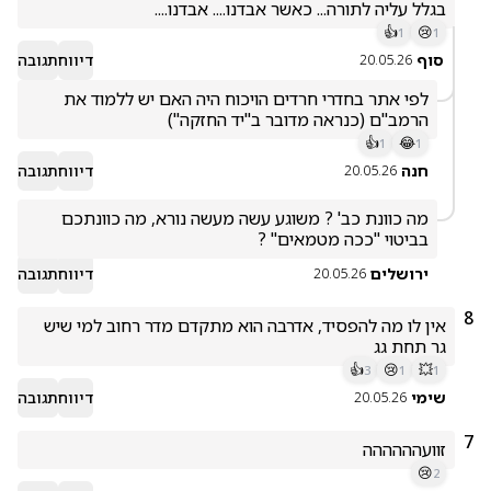
בגלל עליה לתורה... כאשר אבדנו.... אבדנו....
👍
😢
1
1
סוף
דיווח
תגובה
20.05.26
לפי אתר בחדרי חרדים הויכוח היה האם יש ללמוד את 
הרמב"ם (כנראה מדובר ב"יד החזקה")
👍
😂
1
1
חנה
דיווח
תגובה
20.05.26
מה כוונת כב' ? משוגע עשה מעשה נורא, מה כוונתכם 
בביטוי "ככה מטמאים" ?
ירושלים
דיווח
תגובה
20.05.26
8
אין לו מה להפסיד, אדרבה הוא מתקדם מדר רחוב למי שיש 
גר תחת גג 
👍
😢
💥
3
1
1
שימי
דיווח
תגובה
20.05.26
7
זוועהההההה
😢
2