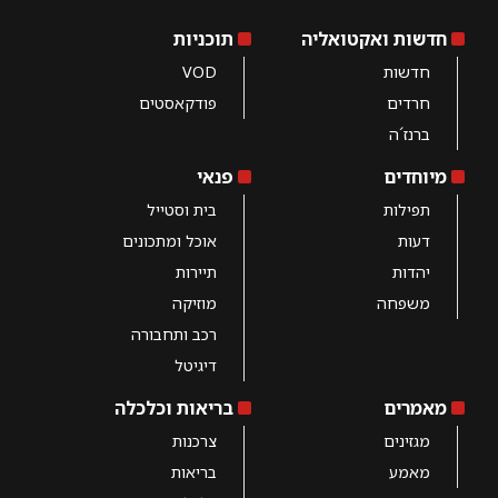
חדשות ואקטואליה
תוכניות
חדשות
VOD
חרדים
פודקאסטים
ברנז´ה
מיוחדים
פנאי
תפילות
בית וסטייל
דעות
אוכל ומתכונים
יהדות
תיירות
משפחה
מוזיקה
רכב ותחבורה
דיגיטל
מאמרים
בריאות וכלכלה
מגזינים
צרכנות
מאמע
בריאות