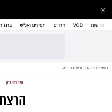
החלפת מצב תצוגה
חדשות
VOD
חרדים
חסידים ואנ"ש
ברנז´ה
ראשי
חרדים
חדשות חרדים
הלם בבני ברק
הרצח 