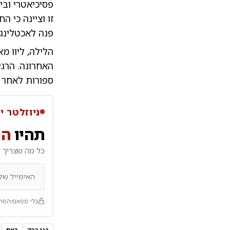
פסיכיאטרי וב
זו וציינה כי 
פנה לאכטלינג
הלילה, ליוו מ
ספורות לאחר ש
ניוזלטר י
תהיו
הר
כל מה שצריך ל
בלי ספאם
הסרה
בני ברק
רצח