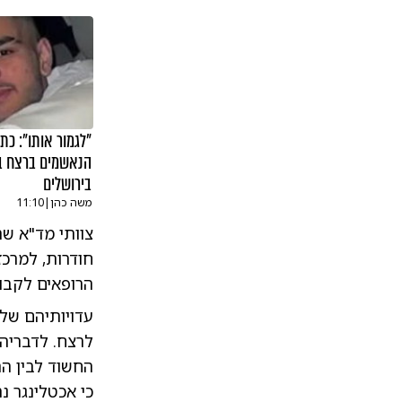
"לגמור אותו": כת
הנאשמים ברצח בנ
בירושלים
משה כהן
|
11:10
צוותי מד"א שה
חודרות, למרכז
הרופאים לקבוע
עדויותיהם של
לרצח. לדבריהם
החשוד לבין הר
כי אכטלינגר נ