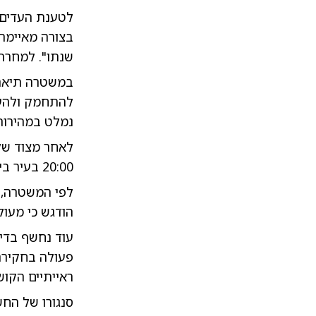
לטענת העדים, 
בצורה מאיימת 
שנתו". למחרת 
במשטרה תיארו 
להתחמק ולהעל
נמלט במהירות
לאחר מצוד של 
20:00 בעיר בית שמש ונעצר.
לפי המשטרה, ב
הודגש כי מעו
עוד נחשף בדיו
פעולה בחקירת
ראייתיים הקוש
סנגורו של החש