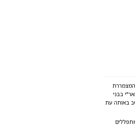
 המצמררת
ר"י בבני
שב באותה עת
מתפללים