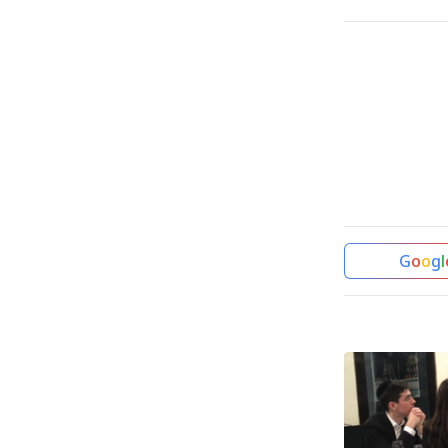
G
o
o
g
l