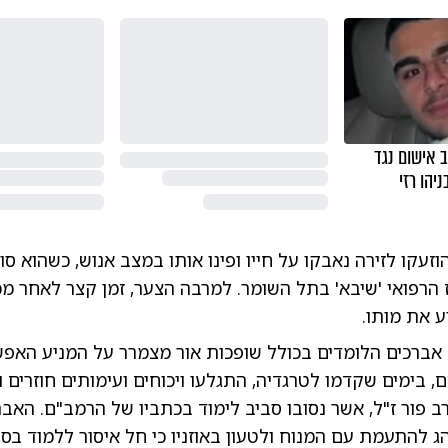
ב אישום נגד
יהו רזי
וזעקו לזירה נאבקו על חייו ופינו אותו במצב אנוש, כשהוא ס
 הרפואי 'שיבא' בתל השומר. למרבה הצער, זמן קצר לאחר מכ
 את מותו.
 אברכים הלומדים בכולל שופכות אור מצמרר על המניע האפש
, בימים שקדמו לטרגדיה, התגלעו ויכוחים ועימותים חוזרים ונ
ב פור ז"ל, אשר נסובו סביב לימוד בכתביו של הרמב"ם. האבר
הג להתעמת עם המנוח ולטעון באוזניו כי חל איסור ללמוד בס