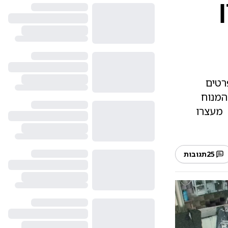
רטים
המנוח
"ם | מעצרו
25
תגובות