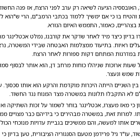
האובססיה הגיעה לשיאה רק ערב לפני הרצח, אז פנה החשוד 
והטיח בו כי אם ימשיך ללמוד בכתבי הרמב"ם, הרי ש"הוא ל
בצהריים, כאמור, התממש האיום הנורא.
בדיון כיצד מיד לאחר שדקר את קורבנו, נמלט אכטלינגר מהכ
ים ראיות. בתיעוד ממצלמות האבטחה שבידי המשטרה, נר
 במדרגות המתחם דקות ספורות לאחר הרצח.
שעות ארוכות שניהלו כוחות מרחב דן, הוא אותר לבסוף סמ
ין השניים הייתה היכרות מוקדמת והרקע הוא אותו סכסוך. ע
לם לא התקבלו תלונות במשטרה מצד המנוח נגד החשוד.
ן כי מאז מעצרו, אכטלינגר בוחר לשמור על זכות השתיקה וא
ו. למרות זאת, במשטרה מבהירים כי בידיהם כבר מצויים ממ
רים אותו למעשה, והם ממשיכים בגביית עדויות מנוכחי הכולל
וד, עו"ד גיל פרידמן מטעם הסנגוריה הציבורית, טען בדיון כי