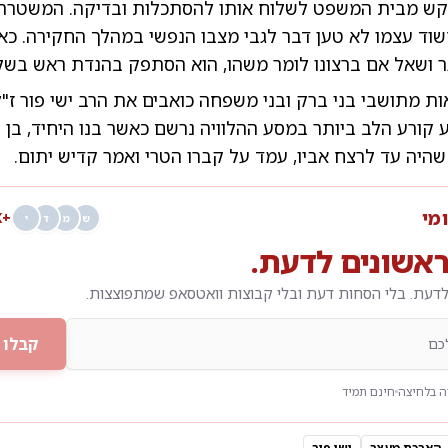
יקש מבית המשפט לשלוח אותו להסתכלות ובדיקה. המשטרה
החשוד עצמו לא טען דבר לגבי מצבו הנפשי במהלך החקירה. כ
ר ושאל אם ברצונו לומר משהו, הוא הסתפק בהנדת ראש בשל
אות מתושבי בני ברק ובני משפחה כואבים את הרב ישי פור ז"ל
היה עד לרצח אביו, עמד על קברו הטרי ואמר קדיש יתום.
ומי
+68K
ש
מ
ד
י
אשונים לדעת.
דעת. בלי הסחות דעת ובלי קבוצות וואטסאפ שמתפוצצות.
קבלו 
 בלחיצה
חינם תמיד
הארכת מעצר
ישי פור