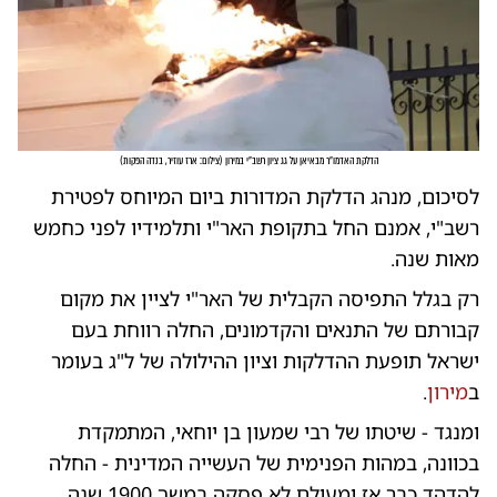
הדלקת האדמו"ר מבאיאן על גג ציון רשב"י במירון
(
צילום: ארז עוזיר, בנדה הפקות
)
לסיכום, מנהג הדלקת המדורות ביום המיוחס לפטירת
רשב"י, אמנם החל בתקופת האר"י ותלמידיו לפני כחמש
מאות שנה.
רק בגלל התפיסה הקבלית של האר"י לציין את מקום
קבורתם של התנאים והקדמונים, החלה רווחת בעם
ישראל תופעת ההדלקות וציון ההילולה של ל"ג בעומר
ב
מירון
.
ומנגד - שיטתו של רבי שמעון בן יוחאי, המתמקדת
בכוונה, במהות הפנימית של העשייה המדינית - החלה
להדהד כבר אז ומעולם לא פסקה במשך 1900 שנה.