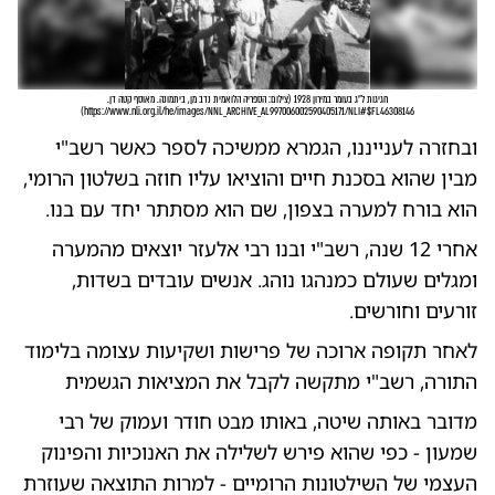
חגיגות ל"ג בעומר במירון 1928
(
צילום: הספריה הלואמית נדב מן, ביתמונה. מאוסף קטה דן.
)
https://www.nli.org.il/he/images/NNL_ARCHIVE_AL997006002590405171/NLI#$FL46308146
ובחזרה לענייננו, הגמרא ממשיכה לספר כאשר רשב"י
מבין שהוא בסכנת חיים והוציאו עליו חוזה בשלטון הרומי,
הוא בורח למערה בצפון, שם הוא מסתתר יחד עם בנו.
אחרי 12 שנה, רשב"י ובנו רבי אלעזר יוצאים מהמערה
ומגלים שעולם כמנהגו נוהג. אנשים עובדים בשדות,
זורעים וחורשים.
לאחר תקופה ארוכה של פרישות ושקיעות עצומה בלימוד
התורה, רשב"י מתקשה לקבל את המציאות הגשמית
מדובר באותה שיטה, באותו מבט חודר ועמוק של רבי
שמעון - כפי שהוא פירש לשלילה את האנוכיות והפינוק
העצמי של השילטונות הרומיים - למרות התוצאה שעוזרת