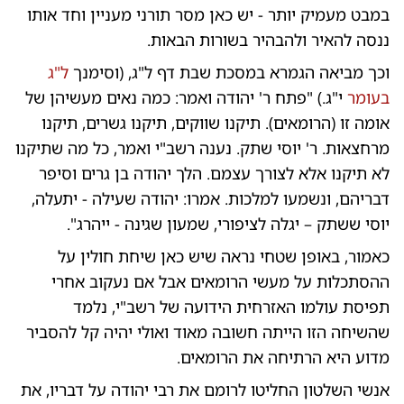
במבט מעמיק יותר - יש כאן מסר תורני מעניין וחד אותו
ננסה להאיר ולהבהיר בשורות הבאות.
וכך מביאה הגמרא במסכת שבת דף ל"ג, (וסימנך
ל"ג
בעומר
י"ג.) "פתח ר' יהודה ואמר: כמה נאים מעשיהן של
אומה זו (הרומאים). תיקנו שווקים, תיקנו גשרים, תיקנו
מרחצאות. ר' יוסי שתק. נענה רשב"י ואמר, כל מה שתיקנו
לא תיקנו אלא לצורך עצמם. הלך יהודה בן גרים וסיפר
דבריהם, ונשמעו למלכות. אמרו: יהודה שעילה - יתעלה,
יוסי ששתק – יגלה לציפורי, שמעון שגינה - ייהרג".
כאמור, באופן שטחי נראה שיש כאן שיחת חולין על
ההסתכלות על מעשי הרומאים אבל אם נעקוב אחרי
תפיסת עולמו האזרחית הידועה של רשב"י, נלמד
שהשיחה הזו הייתה חשובה מאוד ואולי יהיה קל להסביר
מדוע היא הרתיחה את הרומאים.
אנשי השלטון החליטו לרומם את רבי יהודה על דבריו, את