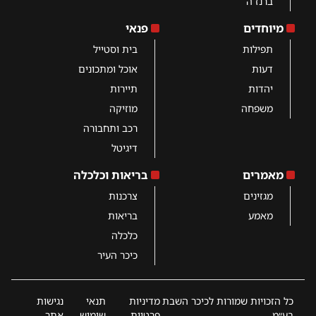
ברנז´ה
מיוחדים
פנאי
תפילות
בית וסטייל
דעות
אוכל ומתכונים
יהדות
תיירות
משפחה
מוזיקה
רכב ותחבורה
דיגיטל
מאמרים
בריאות וכלכלה
מגזינים
צרכנות
מאמע
בריאות
כלכלה
כיכר העיר
כל הזכויות שמורות לכיכר השבת
מדיניות
תנאי
נגישות
בע״מ
פרטיות
שימוש
אתר