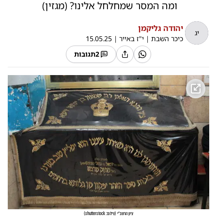
ומה המסר שמחלחל אלינו? (מגזין)
יהודה גליקמן
יג
כיכר השבת
|
י"ז באייר
|
15.05.25
2
תגובות
ציון הרשב"י
(
צילום: shutterstock
)